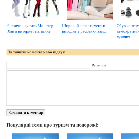
6 причин купить Монстер
Широкий ассортимент и
Обувь оптом
Хай в интернет магазине
выгодные расценки вам…
демократичн
лучших…
Залишити коментар або відгук
Ваше ім'я
Залишити коментар
Популярні теми про туризм та подорожі: