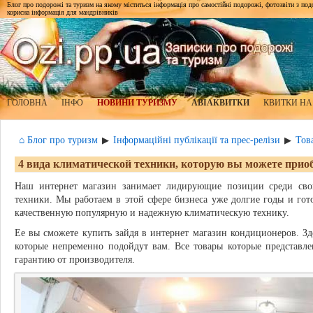
Блог про подорожі та туризм на якому міститься інформація про самостійні подорожі, фотозвіти з подор
корисна інформація для мандрівників
ГОЛОВНА
ІНФО
НОВИНИ ТУРИЗМУ
АВІАКВИТКИ
КВИТКИ НА
⌂ Блог про туризм
Інформаційні публікації та прес-релізи
Тов
▶
▶
4 вида климатической техники, которую вы можете прио
Наш интернет магазин занимает лидирующие позиции среди сво
техники. Мы работаем в этой сфере бизнеса уже долгие годы и го
качественную популярную и надежную климатическую технику.
Ее вы сможете купить зайдя в интернет магазин кондиционеров. Зд
которые непременно подойдут вам. Все товары которые представле
гарантию от производителя.