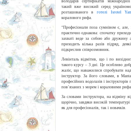
володарів сертифікатів міжнародно
такий вже високий серед україномо
розташованого в
готелі Isrotel Y
коралового рифа.
“Професіонали поза сумнівом є, але,
практично однакова: спочатку приходи
захваті веде за собою або дружину 
приходить кілька разів підряд, дея
підкреслив співрозмовник.
Левінталь відмітив, що і по вихідни
такого курсу – 3 дні. Це особливо до
жаліє, що наважилися спробувати надт
інструктор. За його словами, в Mant
професійних водолазів і інструкторів
пов’язаних з морем і кораловими рифа
За словами інструктора, на відміну в
щорічно, завдяки високій температурі 
як для професіоналів, так і новачків.