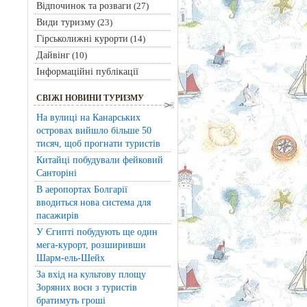
Відпочинок та розваги
(27)
Види туризму
(23)
Гірськолижні курорти
(14)
Дайвінг
(10)
Інформаційні публікації
СВІЖІ НОВИНИ ТУРИЗМУ
На вулиці на Канарських
островах вийшло більше 50
тисяч, щоб прогнати туристів
Китайці побудували фейковий
Санторіні
В аеропортах Болгарії
вводиться нова система для
пасажирів
У Єгипті побудують ще один
мега-курорт, розширивши
Шарм-ель-Шейх
За вхід на культову площу
Зоряних воєн з туристів
братимуть гроші