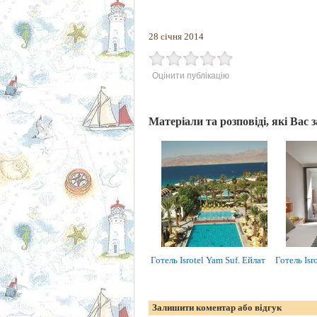
28 січня 2014
Оцінити публікацію
Матеріали та розповіді, які Вас 
Готель Isrotel Yam Suf. Ейлат
Готель Isr
Залишити коментар або відгук