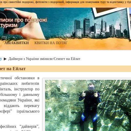
я про самостійні подорожі, фотозвіти з подорожей, інформація для планування туру та відпочинку у будь-я
АВІАКВИТКИ
КВИТКИ НА ПОТЯГ
у
▶
Дайвери з України змінили Єгипет на Ейлат
пет на Ейлат
ітичної обстановки в
раїнських любителів
інталь, інструктор по
більшому і давньому
Громадяни України, які
 віддають перевагу
фері” ізраїльського
фесійних “дайверів”,