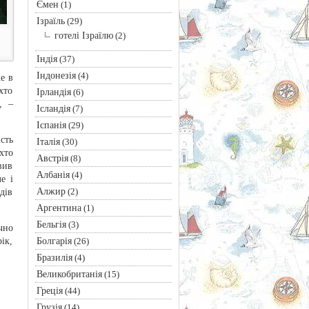
Ємен
(1)
Ізраїль
(29)
готелі Ізраїлю
(2)
Індія
(37)
Індонезія
(4)
е в
хто
Ірландія
(6)
, –
Ісландія
(7)
Іспанія
(29)
сть
Італія
(30)
хто
Австрія
(8)
вив
Албанія
(4)
е і
Алжир
(2)
дів
Аргентина
(1)
Бельгія
(3)
чно
Болгарія
ік,
(26)
Бразилія
(4)
Великобританія
(15)
Греція
(44)
Грузія
(14)