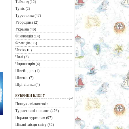
Таїланд
(12)
Туніс
(2)
Туреччина
(47)
Угорщина
(2)
Україна
(46)
Фінляндія
(14)
Франція
(35)
Чехія
(10)
Чилі
(2)
Чорногорія
(4)
Швейцарія
(1)
Швеція
(7)
Шрі-Ланка
(4)
РУБРИКИ БЛОГУ
Пошук авіаквитків
Туристичні новини
(476)
Поради туристам
(97)
Цікаві місця світу
(32)