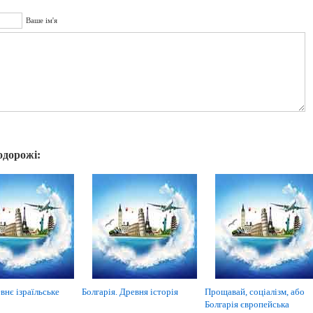
Ваше ім'я
одорожі:
внє ізраїльське
Болгарія. Древня історія
Прощавай, соціалізм, або
Болгарія європейська