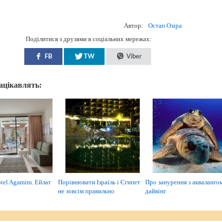
Автор:
Остап Озіра
Поділитися з друзями в соціальних мережах:
FB
TW
Viber
зацікавлять:
otel Agamim. Ейлат
Порівнювати Ізраїль і Єгипет
Про занурення з аквалангом
не зовсім правильно
дайвінг