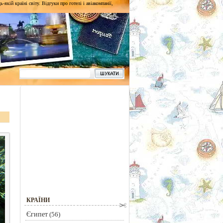
кій країні світу. Відгуки про готелі і авіакомпанії,
КРАЇНИ
Єгипет
(56)