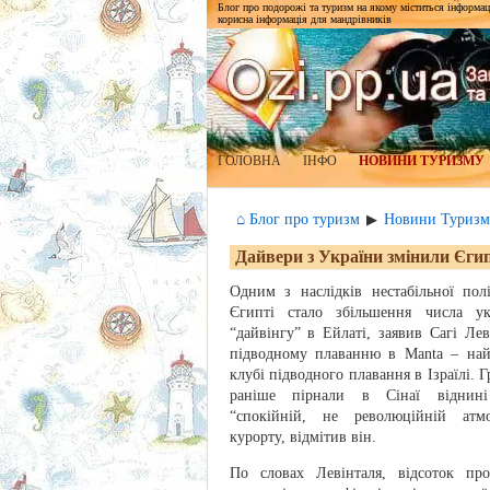
Блог про подорожі та туризм на якому міститься інформаці
корисна інформація для мандрівників
ГОЛОВНА
ІНФО
НОВИНИ ТУРИЗМУ
⌂ Блог про туризм
Новини Туризм
▶
Дайвери з України змінили Єги
Одним з наслідків нестабільної пол
Єгипті стало збільшення числа ук
“дайвінгу” в Ейлаті, заявив Сагі Лев
підводному плаванню в Manta – най
клубі підводного плавання в Ізраїлі. 
раніше пірнали в Сінаї віднині
“спокійній, не революційній атмос
курорту, відмітив він.
По словах Левінталя, відсоток про