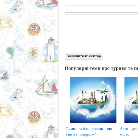
Залишити коментар
Популярні теми про туризм та п
Сумка, валіза, рюкзак – що
Акко – дре
взяти в подорож?
місто