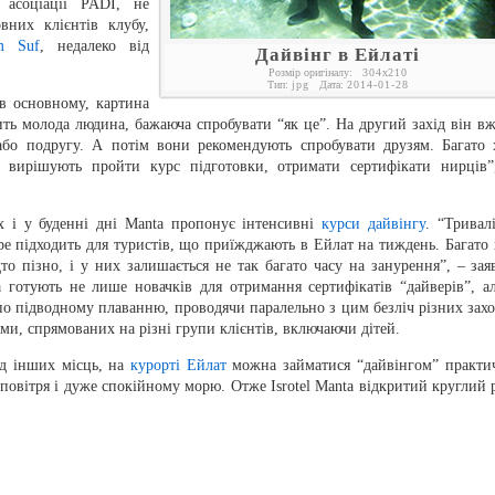
ї асоціації PADI, не
вних клієнтів клубу,
am Suf
, недалеко від
Дайвінг в Ейлаті
Розмір оригіналу:
304
x
210
Тип:
jpg
Дата:
2014-01-28
 в основному, картина
ть молода людина, бажаюча спробувати “як це”. На другий захід він вж
або подругу. А потім вони рекомендують спробувати друзям. Багато 
кі вирішують пройти курс підготовки, отримати сертифікати нирців”
х і у буденні дні Manta пропонує інтенсивні
курси дайвінгу
. “Тривалі
бре підходить для туристів, що приїжджають в Ейлат на тиждень. Багато 
о пізно, і у них залишається не так багато часу на занурення”, – зая
a готують не лише новачків для отримання сертифікатів “дайверів”, ал
 по підводному плаванню, проводячи паралельно з цим безліч різних захо
ми, спрямованих на різні групи клієнтів, включаючи дітей.
ід інших місць, на
курорті Ейлат
можна займатися “дайвінгом” практи
повітря і дуже спокійному морю. Отже Isrotel Manta відкритий круглий р