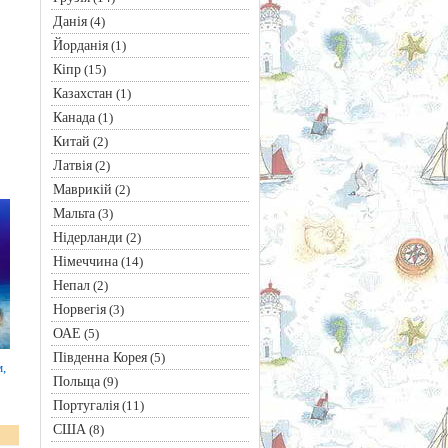
Данія
(4)
Йорданія
(1)
Кіпр
(15)
Казахстан
(1)
Канада
(1)
Китай
(2)
Латвія
(2)
Маврикій
(2)
Мальта
(3)
Нідерланди
(2)
Німеччина
(14)
Непал
(2)
Норвегія
(3)
ОАЕ
(5)
Південна Корея
(5)
,
Польща
(9)
Португалія
(11)
США
(8)