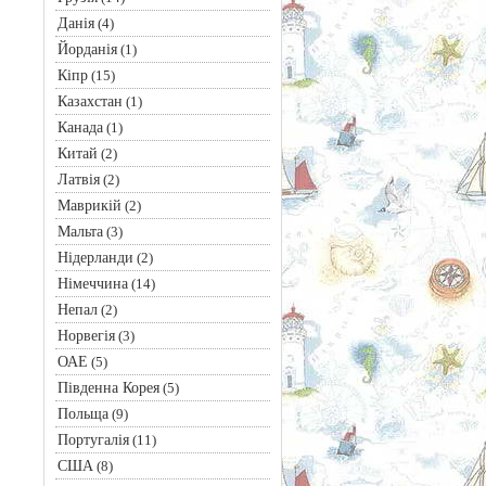
Данія
(4)
Йорданія
(1)
Кіпр
(15)
Казахстан
(1)
Канада
(1)
Китай
(2)
Латвія
(2)
Маврикій
(2)
Мальта
(3)
Нідерланди
(2)
Німеччина
(14)
Непал
(2)
Норвегія
(3)
ОАЕ
(5)
Південна Корея
(5)
Польща
(9)
Португалія
(11)
США
(8)