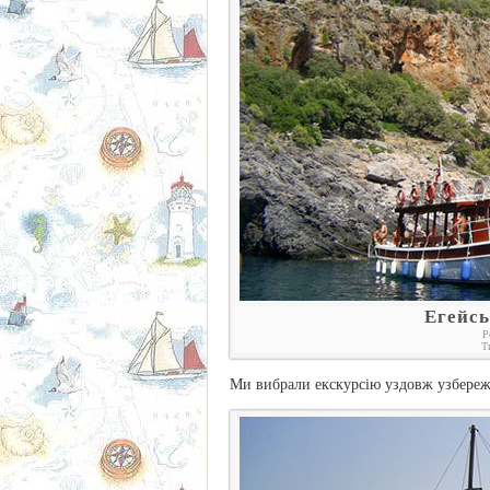
Егейсь
Р
Т
Ми вибрали екскурсію уздовж узбережжя