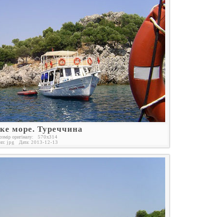
ке море. Туреччина
озмір оригіналу:
570
x
314
ип:
jpg
Дата:
2013-12-13