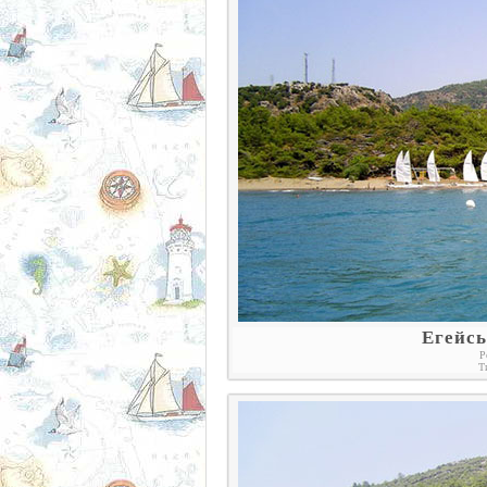
Егейсь
Р
Т