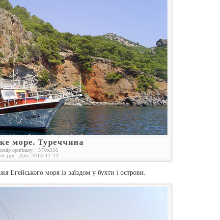
ке море. Туреччина
озмір оригіналу:
570
x
336
ип:
jpg
Дата:
2013-12-13
 Егейського моря із заїздом у бухти і острови.