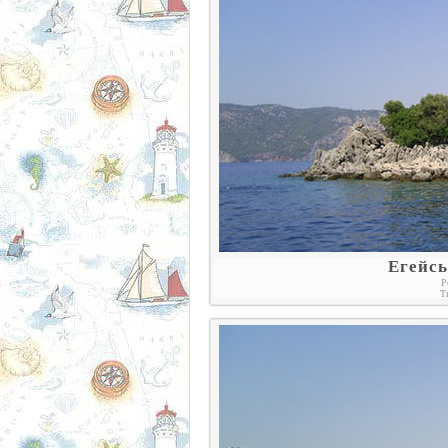
Егейсь
Р
Т