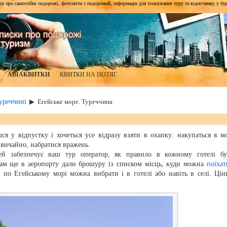
я про самостійні подорожі, фотозвіти з подорожей, інформація для планування туру та відпочинку у будь-я
АВІАКВИТКИ
КВИТКИ НА ПОТЯГ
уреччині
▶
Егейське море. Туреччина
я у відпустку і хочеться усе відразу взяти в охапку: накупаться в мо
 звичайно, набратися вражень.
ей забезпечує ваш тур оператор, як правило в кожному готелі бу
Нам ще в аеропорту дали брошуру із списком місць, куди можна
поїхат
ю по Егейському морі можна вибрати і в готелі або навіть в селі. Цін