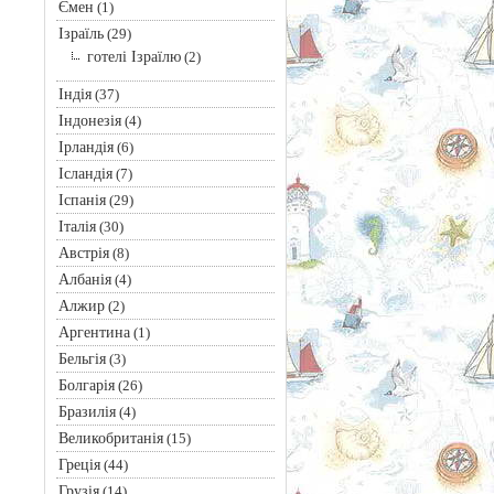
Ємен
(1)
Ізраїль
(29)
готелі Ізраїлю
(2)
Індія
(37)
Індонезія
(4)
Ірландія
(6)
Ісландія
(7)
Іспанія
(29)
Італія
(30)
Австрія
(8)
Албанія
(4)
Алжир
(2)
Аргентина
(1)
Бельгія
(3)
Болгарія
(26)
Бразилія
(4)
Великобританія
(15)
Греція
(44)
Грузія
(14)