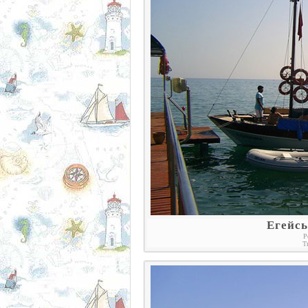
Егейсь
Р
Т