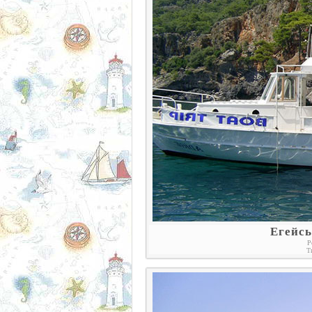
Егейсь
Р
Т