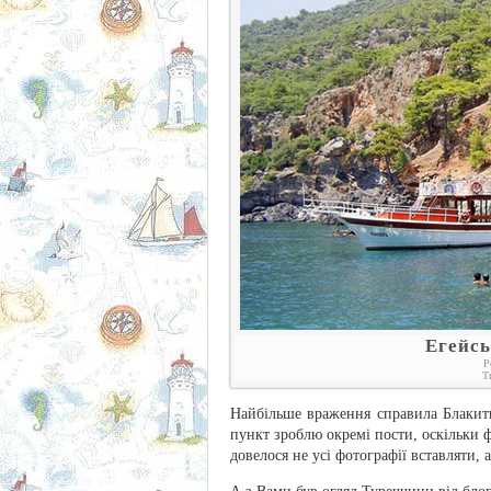
Егейсь
Р
Т
Найбільше враження справила Блакитн
пункт зроблю окремі пости, оскільки ф
довелося не усі фотографії вставляти,