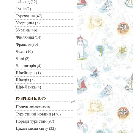
Таїланд
(12)
Туніс
(2)
Туреччина
(47)
Угорщина
(2)
Україна
(46)
Фінляндія
(14)
Франція
(35)
Чехія
(10)
Чилі
(2)
Чорногорія
(4)
Швейцарія
(1)
Швеція
(7)
Шрі-Ланка
(4)
РУБРИКИ БЛОГУ
Пошук авіаквитків
Туристичні новини
(476)
Поради туристам
(97)
Цікаві місця світу
(32)