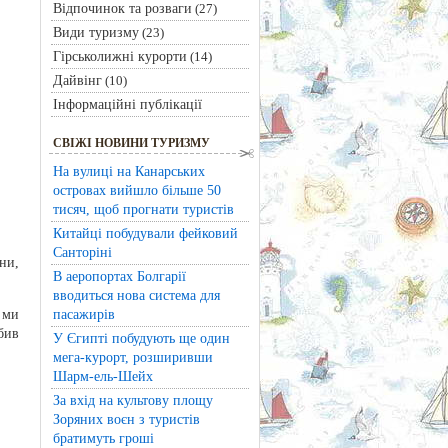
Відпочинок та розваги
(27)
Види туризму
(23)
Гірськолижні курорти
(14)
Дайвінг
(10)
Інформаційні публікації
СВІЖІ НОВИНИ ТУРИЗМУ
На вулиці на Канарських
островах вийшло більше 50
тисяч, щоб прогнати туристів
Китайці побудували фейковий
Санторіні
ни,
В аеропортах Болгарії
вводиться нова система для
пасажирів
 ми
бив
У Єгипті побудують ще один
мега-курорт, розширивши
Шарм-ель-Шейх
За вхід на культову площу
Зоряних воєн з туристів
братимуть гроші