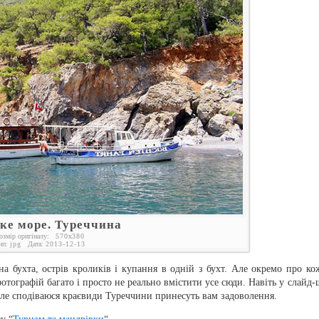
ке море. Туреччина
озмір оригіналу:
570
x
380
ип:
jpg
Дата:
2013-12-13
а бухта, острів кроликів і купання в одній з бухт. Але окремо про ко
отографій багато і просто не реально вмістити усе сюди. Навіть у слайд-
 але сподіваюся краєвиди Туреччини принесуть вам задоволення.