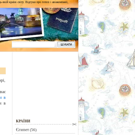
кій країні світу. Відгуки про готелі і авіакомпанії,
рі,
ває
и в
и в
КРАЇНИ
Єгипет
(56)