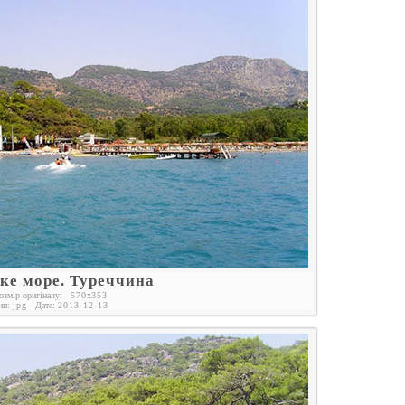
ке море. Туреччина
озмір оригіналу:
570
x
353
ип:
jpg
Дата:
2013-12-13