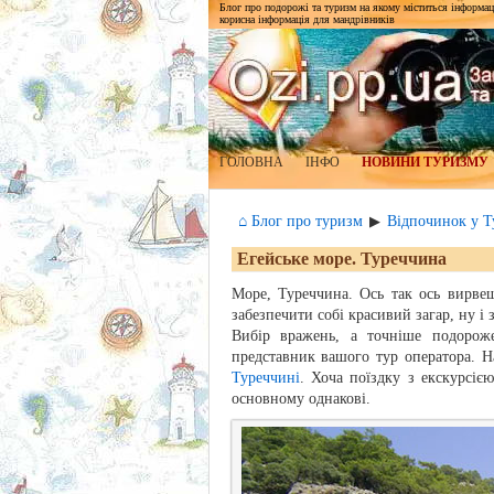
Блог про подорожі та туризм на якому міститься інформаці
корисна інформація для мандрівників
ГОЛОВНА
ІНФО
НОВИНИ ТУРИЗМУ
⌂ Блог про туризм
Відпочинок у Т
▶
Егейське море. Туреччина
Море, Туреччина. Ось так ось вирвешс
забезпечити собі красивий загар, ну і
Вибір вражень, а точніше подорож
представник вашого тур оператора. 
Туреччині
. Хоча поїздку з екскурсіє
основному однакові.