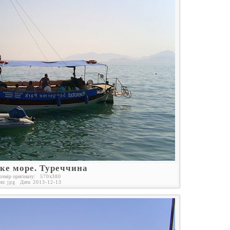
ке море. Туреччина
озмір оригіналу:
570
x
380
ип:
jpg
Дата:
2013-12-13