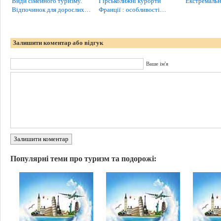
Види сімейного туризму.
Гірськолижні курорти
Екстремальн
Відпочинок для дорослих…
Франції : особливості…
Залишити коментар або відгук
Ваше ім'я
Залишити коментар
Популярні теми про туризм та подорожі: