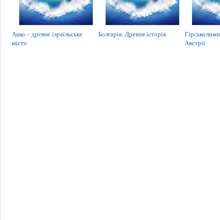
Акко – древнє ізраїльське
Болгарія. Древня історія
Гірськолижн
місто
Австрії