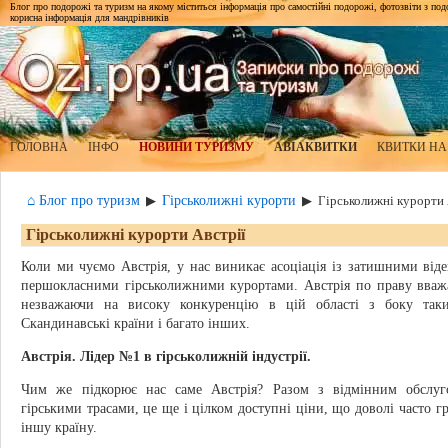
Блог про подорожі та туризм на якому міститься інформація про самостійні подорожі, фотозвіти з подор
корисна інформація для мандрівників
ГОЛОВНА
ІНФО
НОВИНИ ТУРИЗМУ
АВІАКВИТКИ
КВИТКИ НА
⌂ Блог про туризм
Гірськолижні курорти
▶
▶
Гірськолижні курорти 
Гірськолижні курорти Австрії
Коли ми чуємо Австрія, у нас виникає асоціація із затишними ві
першокласними гірськолижними курортами. Австрія по праву вваж
незважаючи на високу конкуренцію в цій області з боку так
Скандинавські країни і багато інших.
Австрія. Лідер №1 в гірськолижній індустрії.
Чим же підкорює нас саме Австрія? Разом з відмінним обслуг
гірськими трасами, це ще і цілком доступні ціни, що доволі часто г
іншу країну.