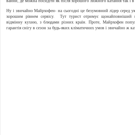
ванни, де можна посидіти як після хорошого лижного катання так і в 
Ну і звичайно Майрхофен- на сьогодні це безумовний лідер серед укр
хорошим рівнем сервісу. Тут турист отримує щонайповніший к
відмінну кухню, з блюдами різних країн. Проте, Майрхофен попу
гарантія снігу в сезон за будь-яких кліматичних умов і звичайно ж к