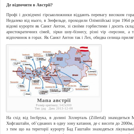
Де відпочити в Австрії?
Профі і досвідчені гірськолижники віддають перевагу високим горам
Недалеко від нього, в Зеефельде, проходили Олімпійські ігри 1964 р
відомі курорти як Санкт Антон, зі своїми горбистими і досить скл
аристократичних сімей, зірки шоу-бізнесу, різні vip -персони, а 
відпочинок в горах. Як Санкт Антон так і Лех, обидва селища приляг
Мапа австрії
Розмір оригіналу;
542
x
300
Тип:
jpg
Дата:
2013-12-08
На схід від Інсбрука, в долині Зіллерталь (Zillertal) знаходитьс
Хофгаштайн, об’єднаних в одну зону катання, де є висоти до 2000м,
з тим що на території курорту Бад Гаштайн знаходяться лікувальн