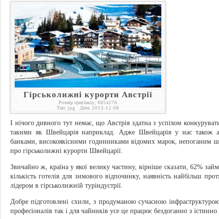
Гірськолижні курорти Австрії
Розмір оригіналу;
485
x
276
Тип:
jpg
Дата:
2013-12-08
І нічого дивного тут немає, що Австрія здатна з успіхом конкурува
такими як Швейцарія наприклад. Адже Швейцарія у нас також а
банками, високоякісними годинниками відомих марок, непоганим ш
про гірськолижні курорти Швейцарії.
Звичайно ж, країна у якої велику частину, вірніше сказати, 62% зай
кількість готелів для зимового відпочинку, наявність найбільш пр
лідером в гірськолижній туріндустрії.
Добре підготовлені схили, з продуманою сучасною інфраструктурою,
професіоналів так і для чайників усе це працює бездоганно з істинно