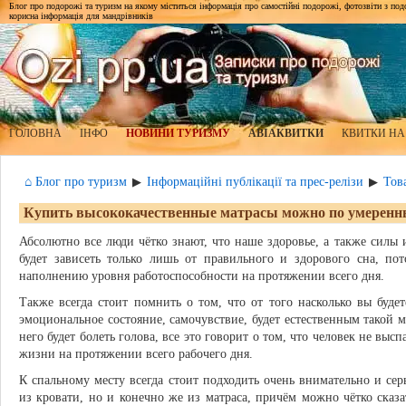
Блог про подорожі та туризм на якому міститься інформація про самостійні подорожі, фотозвіти з подор
корисна інформація для мандрівників
ГОЛОВНА
ІНФО
НОВИНИ ТУРИЗМУ
АВІАКВИТКИ
КВИТКИ НА
⌂ Блог про туризм
Інформаційні публікації та прес-релізи
Тов
▶
▶
Купить высококачественные матрасы можно по умерен
Абсолютно все люди чётко знают, что наше здоровье, а также силы
будет зависеть только лишь от правильного и здорового сна, по
наполнению уровня работоспособности на протяжении всего дня.
Также всегда стоит помнить о том, что от того насколько вы буде
эмоциональное состояние, самочувствие, будет естественным такой м
него будет болеть голова, все это говорит о том, что человек не выс
жизни на протяжении всего рабочего дня.
К спальному месту всегда стоит подходить очень внимательно и серь
из кровати, но и конечно же из матраса, причём можно чётко сказа