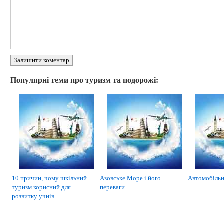
Залишити коментар
Популярні теми про туризм та подорожі:
10 причин, чому шкільний
Азовське Море і його
Автомобільн
туризм корисний для
переваги
розвитку учнів