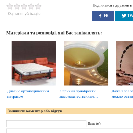
Поділитися з друзями в
Оцінити публікацію
FB
T
Матеріали та розповіді, які Вас зацікавлять:
Диван с ортопедическим
5 причин приобрести
Даже в зрел
матрасом
высококачественные…
можно оста
Залишити коментар або відгук
Ваше ім'я