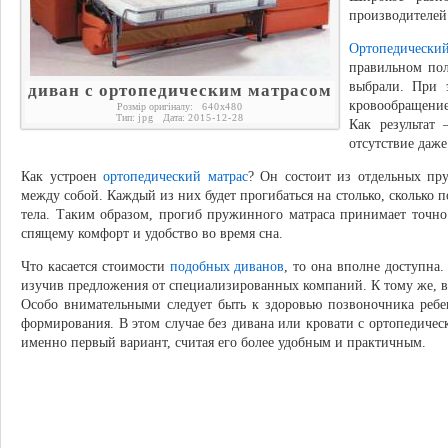
производителей
Ортопедически
правильном пол
выбрали. При 
диван с ортопедическим матрасом
кровообращени
Розмір оригіналу:
640
x
480
Тип:
jpg
Дата:
2015-12-28
Как результат 
отсутствие даже
Как устроен
ортопедический матрас
? Он состоит из отдельных пр
между собой. Каждый из них будет прогибаться на столько, сколько п
тела. Таким образом, прогиб пружинного матраса принимает точно 
спящему комфорт и удобство во время сна.
Что касается стоимости
подобных диванов
, то она вполне доступна.
изучив предложения от специализированных компаний. К тому же, в
Особо внимательными следует быть к здоровью позвоночника ребен
формирования. В этом случае без дивана или кровати с ортопедиче
именно первый вариант, считая его более удобным и практичным.