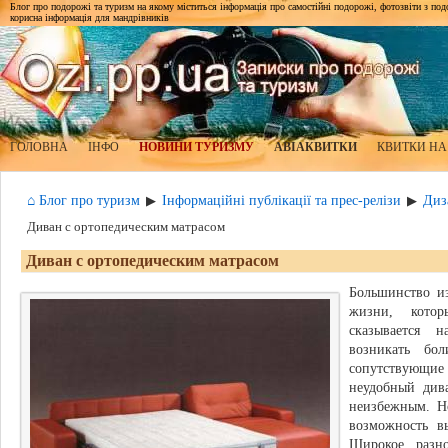
Блог про подорожі та туризм на якому міститься інформація про самостійні подорожі, фотозвіти з подор
корисна інформація для мандрівників
ГОЛОВНА
ІНФО
НОВИНИ ТУРИЗМУ
АВІАКВИТКИ
КВИТКИ НА
⌂ Блог про туризм
Інформаційні публікації та прес-релізи
Диз
▶
▶
Диван с ортопедическим матрасом
Диван с ортопедическим матрасом
Большинство и
жизни, кото
сказывается
возникать бо
сопутствующи
неудобный див
неизбежным. Н
возможность в
Широкое разно