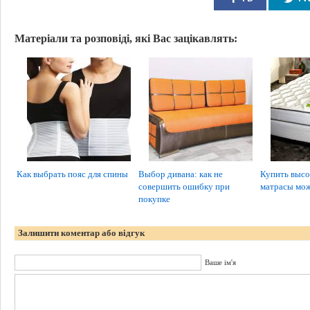
Матеріали та розповіді, які Вас зацікавлять:
Как выбрать пояс для спины
Выбор дивана: как не
Купить высо
совершить ошибку при
матрасы мо
покупке
Залишити коментар або відгук
Ваше ім'я