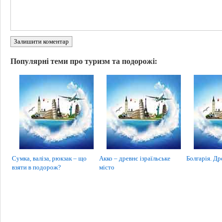
Залишити коментар
Популярні теми про туризм та подорожі:
Сумка, валіза, рюкзак – що
Акко – древнє ізраїльське
Болгарія. Др
взяти в подорож?
місто