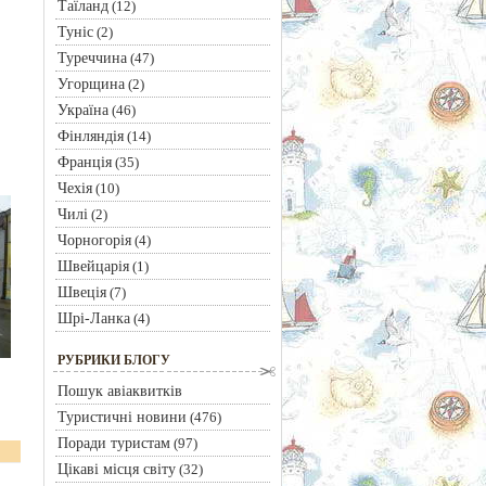
Таїланд
(12)
Туніс
(2)
Туреччина
(47)
Угорщина
(2)
Україна
(46)
Фінляндія
(14)
Франція
(35)
Чехія
(10)
Чилі
(2)
Чорногорія
(4)
Швейцарія
(1)
Швеція
(7)
Шрі-Ланка
(4)
РУБРИКИ БЛОГУ
Пошук авіаквитків
Туристичні новини
(476)
Поради туристам
(97)
Цікаві місця світу
(32)