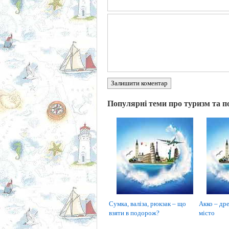
Залишити коментар
Популярні теми про туризм та п
Сумка, валіза, рюкзак – що
Акко – дре
взяти в подорож?
місто