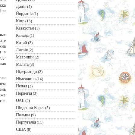
жка
Данія
(4)
й и
Йорданія
(1)
Кіпр
(15)
Казахстан
(1)
рых
Канада
(1)
ате
Китай
(2)
кна
Латвія
(2)
и в
Маврикій
(2)
иде
емя
Мальта
(3)
Нідерланди
(2)
ели
Німеччина
(14)
ием
Непал
(2)
ень
Норвегія
(3)
кже
ОАЕ
(5)
г в
Південна Корея
(5)
Польща
(9)
Португалія
(11)
США
(8)