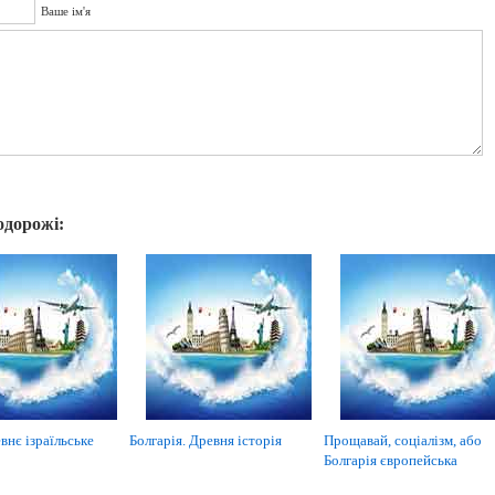
Ваше ім'я
одорожі:
внє ізраїльське
Болгарія. Древня історія
Прощавай, соціалізм, або
Болгарія європейська