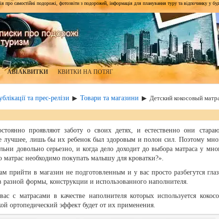
я про самостійні подорожі, фотозвіти з подорожей, інформація для планування туру та відпочинку у будь-я
АВІАКВИТКИ
КВИТКИ НА ПОТЯГ
блікації та прес-релізи
Товари та магазини
▶
▶
Детский кокосовый матр
стоянно проявляют заботу о своих детях, и естественно они стараю
ое лучшее, лишь бы их ребенок был здоровым и полон сил. Поэтому мно
льни довольно серьезно, и когда дело доходит до выбора матраса у мно
о матрас необходимо покупать малышу для кроватки?».
ам прийти в магазин не подготовленным и у вас просто разбегутся глаз
ов разной формы, конструкции и использованного наполнителя.
вас с матрасами в качестве наполнителя которых используется кокосо
кой ортопедический эффект будет от их применения.