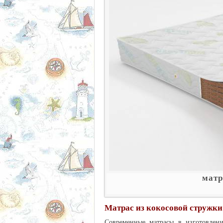
матр
Матрас из кокосовой стружки
Современные матрасы в изготовлени