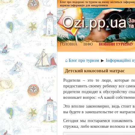
Блог про подорожі та туризм на якому міститься інформаці
корисна інформація для мандрівників
ГОЛОВНА
ІНФО
НОВИНИ ТУРИЗМУ
⌂ Блог про туризм
Інформаційні пу
▶
Детский кокосовый матрас
Родители – это те люди, которые по
предоставить своему ребенку все сам
родители подходят к обустройству спа
возникает вопрос: «А какой собственн
Это вполне закономерно, ведь стоит в
вы будете в замешательстве от матрас
Сегодня мы постараемся ознакомить 
стружка, либо кокосовые волокна и ка