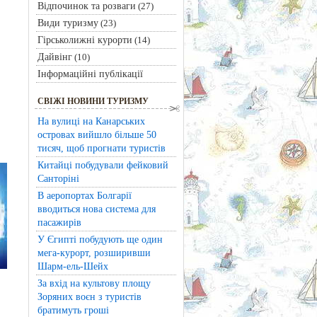
Відпочинок та розваги
(27)
Види туризму
(23)
Гірськолижні курорти
(14)
Дайвінг
(10)
Інформаційні публікації
СВІЖІ НОВИНИ ТУРИЗМУ
На вулиці на Канарських
островах вийшло більше 50
тисяч, щоб прогнати туристів
Китайці побудували фейковий
Санторіні
В аеропортах Болгарії
вводиться нова система для
пасажирів
У Єгипті побудують ще один
мега-курорт, розширивши
Шарм-ель-Шейх
За вхід на культову площу
Зоряних воєн з туристів
братимуть гроші