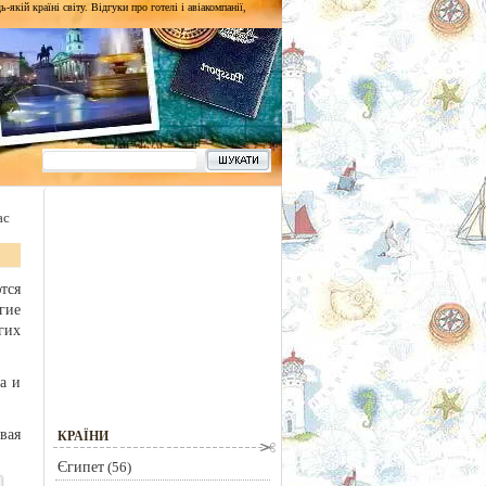
кій країні світу. Відгуки про готелі і авіакомпанії,
ас
тся
гие
гих
а и
вая
КРАЇНИ
Єгипет
(56)