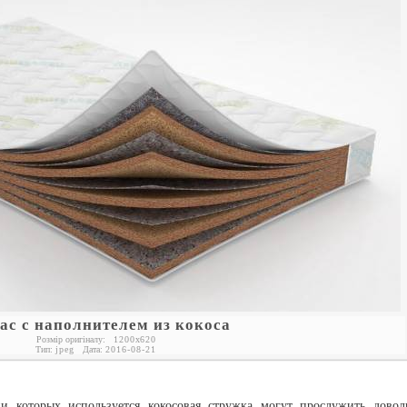
ас с наполнителем из кокоса
Розмір оригіналу:
1200
x
620
Тип:
jpeg
Дата:
2016-08-21
и которых используется кокосовая стружка могут прослужить довол