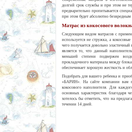
долгий срок службы и при этом не тер
предварительно пропитывается специ
при этом будет абсолютно безвредным
Матрас из кокосового волокн
Следующим видом матрасов с примене
используется не стружка, а кокосовые
чего получается довольно эластичный
является то, что данный наполните
меньшей степени подвержен возд
прокладочного материала между блока
обеспечивает хорошую жесткость и об
Подобрать для вашего ребенка и прио
«БАРИН». На сайте компании вам пр
кокосового наполнителя. Для каждог
основных характеристик благодаря ч
хотелось бы отметить, что на предлаг
течении 14 дней.