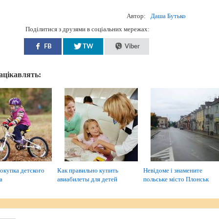
Автор:
Даша Бутько
Поділитися з друзями в соціальних мережах:
FB
TW
Viber
зацікавлять:
окупка детского
Как правильно купить
Невідоме і знамените
а
авиабилеты для детей
польське місто Плонськ