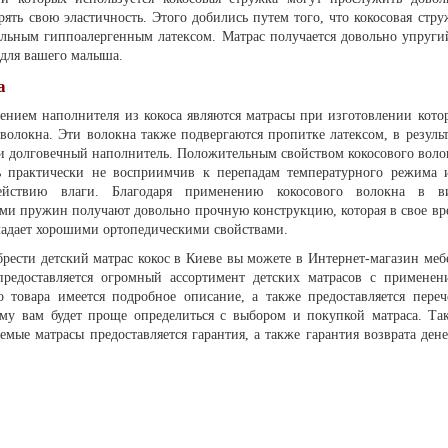
ять свою эластичность. Этого добились путем того, что кокосовая стру
альным гиппоалергенным латексом. Матрас получается довольно упруги
 для вашего малыша.
а
нием наполнителя из кокоса являются матрасы при изготовлении кото
 волокна. Эти волокна также подвергаются пропитке латексом, в результ
 и долговечный наполнитель. Положительным свойством кокосового воло
ль практически не восприимчив к перепадам температурного режима 
ействию влаги. Благодаря применению кокосового волокна в в
ми пружин получают довольно прочную конструкцию, которая в свое вр
ладает хорошими ортопедическими свойствами.
брести детский матрас кокос в Киеве вы можете в Интернет-магазин меб
едоставляется огромный ассортимент детских матрасов с применен
о товара имеется подробное описание, а также предоставляется переч
ему вам будет проще определиться с выбором и покупкой матраса. Та
аемые матрасы предоставляется гарантия, а также гарантия возврата дене