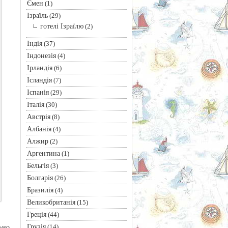
Ємен
(1)
Ізраїль
(29)
готелі Ізраїлю
(2)
Індія
(37)
Індонезія
(4)
Ірландія
(6)
Ісландія
(7)
Іспанія
(29)
Італія
(30)
Австрія
(8)
Албанія
(4)
Алжир
(2)
Аргентина
(1)
Бельгія
(3)
Болгарія
(26)
Бразилія
(4)
Великобританія
(15)
Греція
(44)
Грузія
(14)
ьно