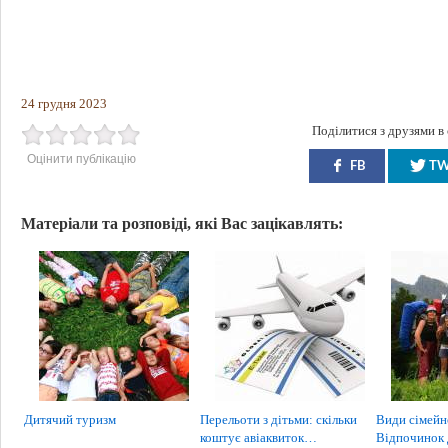
24 грудня 2023
Поділитися з друзями в
Оцінити публікацію
FB
T
Матеріали та розповіді, які Вас зацікавлять:
Дитячий туризм
Перельоти з дітьми: скільки
Види сімейн
коштує авіаквиток…
Відпочинок