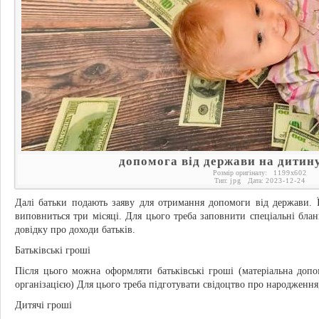
допомога від держави на дитин
Розмір оригіналу:
1199
x
602
Тип:
jpg
Дата:
2023-12-24
Далі батьки подають заяву для отримання допомоги від держави. 
виповниться три місяці. Для цього треба заповнити спеціальні бла
довідку про доходи батьків.
Батьківські гроші
Після цього можна оформляти батьківські гроші (матеріальна доп
організацією) Для цього треба підготувати свідоцтво про народження, 
Дитячі гроші