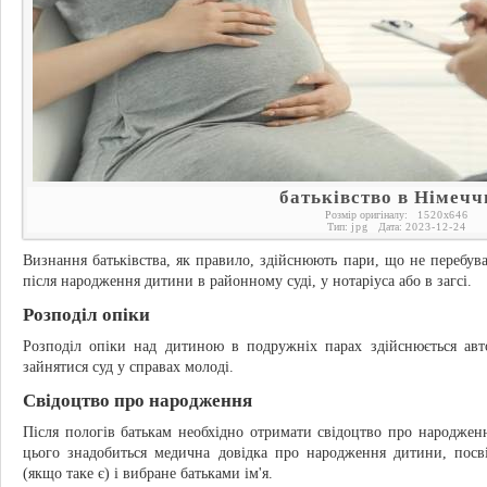
батьківство в Німечч
Розмір оригіналу:
1520
x
646
Тип:
jpg
Дата:
2023-12-24
Визнання батьківства, як правило, здійснюють пари, що не перебув
після народження дитини в районному суді, у нотаріуса або в загсі.
Розподіл опіки
Розподіл опіки над дитиною в подружніх парах здійснюється а
зайнятися суд у справах молоді.
Свідоцтво про народження
Після пологів батькам необхідно отримати свідоцтво про народженн
цього знадобиться медична довідка про народження дитини, посв
(якщо таке є) і вибране батьками ім'я.