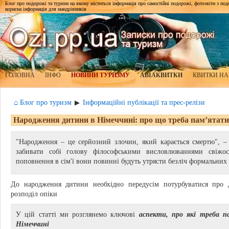
Блог про подорожі та туризм на якому міститься інформація про самостійні подорожі, фотозвіти з подор
корисна інформація для мандрівників
ГОЛОВНА
ІНФО
НОВИНИ ТУРИЗМУ
АВІАКВИТКИ
КВИТКИ НА
⌂ Блог про туризм
Інформаційні публікації та прес-релізи
▶
Народження дитини в Німеччині: про що треба пам’ятати
"Народження – це серйозний злочин, який карається смертю", –
забивати собі голову філософськими висловлюваннями свіжо
поповнення в сім'ї вони повинні будуть утрясти безліч формальних
До народження дитини необхідно передусім потурбуватися про де
розподіл опіки
У цій статті ми розглянемо ключові
аспекти, про які треба 
Німеччині