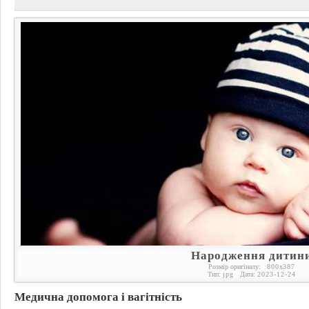
Народження дитин
Розмір оригіналу:
800
x
387
Тип:
jpg
Дата:
2023-12-24
Медична допомога і вагітність