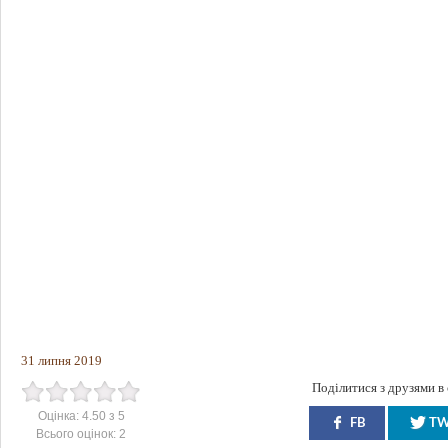
31 липня 2019
Поділитися з друзями в
Оцінка:
4.50
з
5
FB
T
Всього оцінок:
2