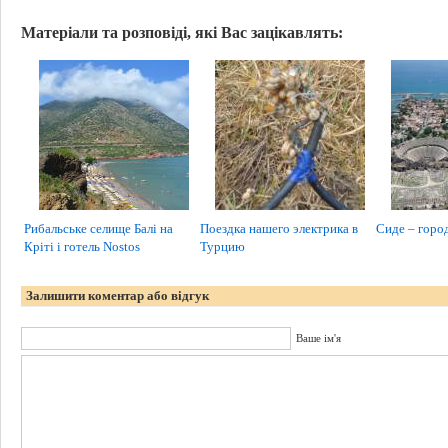
Матеріали та розповіді, які Вас зацікавлять:
Рибальське селище Балі на
Поездка нашего электрика в
Сиде – горо
Кріті і готель Nostos
Турцию
Залишити коментар або відгук
Ваше ім'я