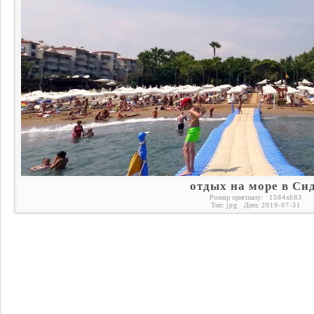
отдых на море в Си
Розмір оригіналу:
1584
x
683
Тип:
jpg
Дата:
2019-07-31