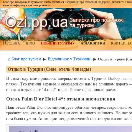
Блог про подорожі та туризм на якому міститься інформація про самостійні подорожі, фотозвіти з подор
корисна інформація для мандрівників
ГОЛОВНА
ІНФО
НОВИНИ ТУРИЗМУ
АВІАКВИТКИ
КВИТКИ НА
⌂ Блог про туризм
Відпочинок у Туреччині
▶
▶
Отдых в Турции (Сид
Отдых в Турции (Сиде, отель 4 звезды)
В этом году мне пришлось впервые посетить Турцию. Выбор пал на
пляжи. Тур купили заранее и обошелся он нам не слишком дорого —
июня, а отдыхали с 14 по 21 июля. Позже цены пошли вверх.
Отель Palm D'or Hotel 4*: отзыв и впечатления
Наш отель Palm D'or позиционирует себя как четырехзвездочный, хо
троечку: все, что нужно для жизни есть и ничего лишнего. Но нас эт
нам было нужно. Анимации нет, развлечений нет, но для жизни все 