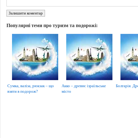
Залишити коментар
Популярні теми про туризм та подорожі:
Сумка, валіза, рюкзак – що
Акко – древнє ізраїльське
Болгарія. Др
взяти в подорож?
місто