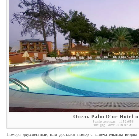
Отель Palm D´or Hotel в
Розмір оригіналу:
1152
x
656
Тип:
jpg
Дата:
2019-07-31
Номера двухместные, нам достался номер с замечательным видом