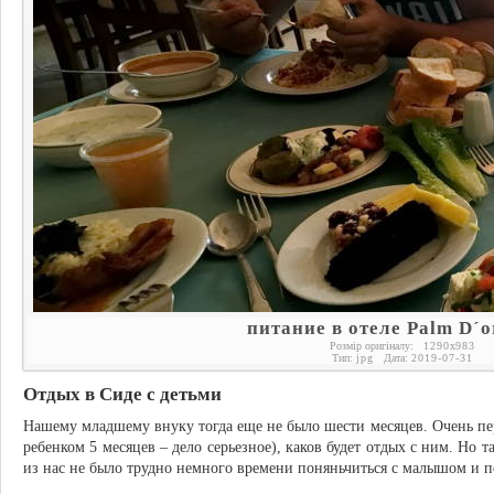
питание в отеле Palm D´o
Розмір оригіналу:
1290
x
983
Тип:
jpg
Дата:
2019-07-31
Отдых в Сиде с детьми
Нашему младшему внуку тогда еще не было шести месяцев. Очень пер
ребенком 5 месяцев – дело серьезное), каков будет отдых с ним. Но 
из нас не было трудно немного времени поняньчиться с малышом и по