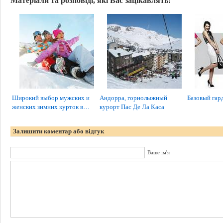
Матеріали та розповіді, які Вас зацікавлять:
Широкий выбор мужских и
Андорра, горнолыжный
Базовый гар
женских зимних курток в…
курорт Пас Де Ла Каса
Залишити коментар або відгук
Ваше ім'я