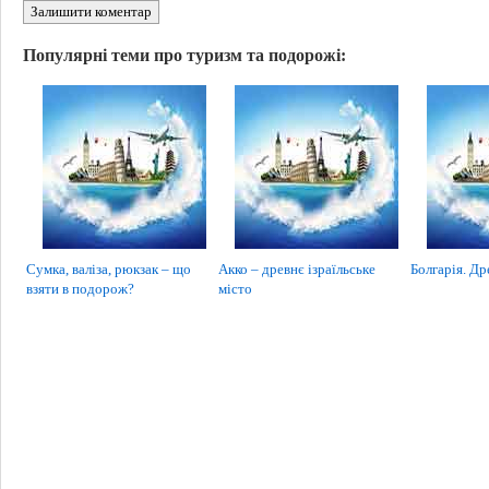
Залишити коментар
Популярні теми про туризм та подорожі:
Сумка, валіза, рюкзак – що
Акко – древнє ізраїльське
Болгарія. Др
взяти в подорож?
місто