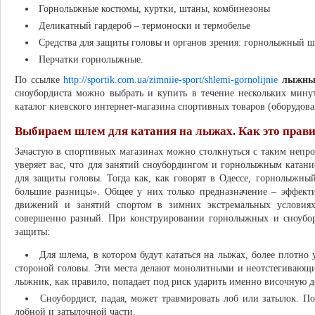
Горнолыжные костюмы, куртки, штаны, комбинезоны
Деликатный гардероб – термоноски и термобелье
Средства для защиты головы и органов зрения: горнолыжный шл
Перчатки горнолыжные.
По ссылке
http://sportik.com.ua/zimniie-sport/shlemi-gornolijnie
лыжны
сноубордиста можно выбрать и купить в течение нескольких мину
каталог киевского интернет-магазина спортивных товаров (оборудова
Выбираем шлем для катания на лыжах. Как это прави
Зачастую в спортивных магазинах можно столкнуться с таким непр
уверяет вас, что для занятий сноубордингом и горнолыжным катан
для защиты головы. Тогда как, как говорят в Одессе, горнолыжны
большие разницы». Общее у них только предназначение – эффект
движений и занятий спортом в зимних экстремальных условия
совершенно разный. При конструировании горнолыжных и сноубо
защиты:
Для шлема, в котором будут кататься на лыжах, более плотно
стороной головы. Эти места делают монолитными и неотстегивающи
лыжник, как правило, попадает под риск ударить именно височную 
Сноубордист, падая, может травмировать лоб или затылок. П
лобной и затылочной части.