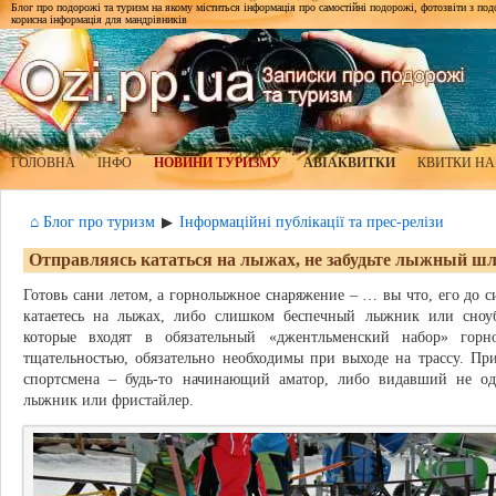
Блог про подорожі та туризм на якому міститься інформація про самостійні подорожі, фотозвіти з подор
корисна інформація для мандрівників
ГОЛОВНА
ІНФО
НОВИНИ ТУРИЗМУ
АВІАКВИТКИ
КВИТКИ НА
⌂ Блог про туризм
Інформаційні публікації та прес-релізи
▶
Отправляясь кататься на лыжах, не забудьте лыжный ш
Готовь сани летом, а горнолыжное снаряжение – … вы что, его до с
катаетесь на лыжах, либо слишком беспечный лыжник или сноуб
которые входят в обязательный «джентльменский набор» гор
тщательностью, обязательно необходимы при выходе на трассу. Пр
спортсмена – будь-то начинающий аматор, либо видавший не од
лыжник или фристайлер.