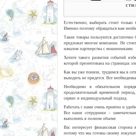
сти
Естественно, выбирать стоит только
Именно поэтому обращаться вам необх
Такие товары пользуются достаточно 
предложат многие компании. Не стоит
началом партнерства с мошенниками.
Хотите такого развития событий изб
которой презентована на страницах эле
Как вы уже поняли, трудимся мы в сет
выходить не придется. Все необходим
Необходимо в обязательном поряд
продолжительный временной период,
сервис и индивидуальный подход.
Работать с нами очень приятно и удоб
Все наши сотрудники – замечательн
выполнять в полном объеме.
Вас интересует финансовая сторона 
потому что мы готовы своему покупат