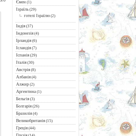
ого
Ємен
(1)
Ізраїль
(29)
готелі Ізраїлю
(2)
Індія
(37)
Індонезія
(4)
Ірландія
(6)
Ісландія
(7)
Іспанія
(29)
Італія
(30)
Австрія
(8)
Албанія
(4)
Алжир
(2)
Аргентина
(1)
Бельгія
(3)
Болгарія
(26)
Бразилія
(4)
Великобританія
(15)
Греція
(44)
Грузія
(14)