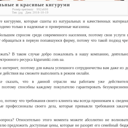
льные и красивые кигуруми
Розмір оригіналу:
992
x
600
Тип:
jpg
Дата:
2018-10-19
 те кигуруми, которые сшиты из натуральных и качественных материал
одимо только в надежные и проверенные магазины.
большим спросом среди современного населения, поэтому свои услуги 
 обращаться в первую попавшуюся фирму, потому что такой подход чре
ежать? В таком случае добро пожаловать в нашу компанию, деятельно
ктронного ресурса kigurumki.com.ua.
и интернет, поэтому для начала успешного сотрудничества вам даже из д
ые действия вы сможете выполнить в режим онлайн.
ке сказать, что в данной отрасли мы работаем уже действител
 поэтому способны каждому покупателю гарантировать безукоризнен
но, потому что требования своего клиента мы всегда принимаем к сведен
ые профессионалы своего дела, которые привыкли требования заказч
вопроса? Относительно этого момента можете абсолютно не волновать
елю предложить доступные цены, которые не разорят его семейный бюдж