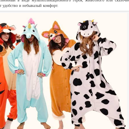
олненный в виде мультипликационного героя, животного или сказочн
т удобство и небывалый комфорт.