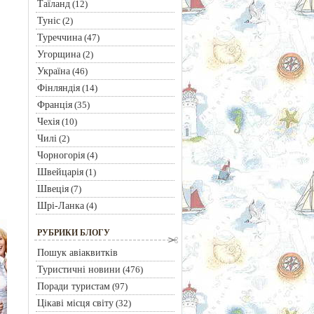
Таїланд
(12)
Туніс
(2)
Туреччина
(47)
Угорщина
(2)
Україна
(46)
Фінляндія
(14)
Франція
(35)
Чехія
(10)
Чилі
(2)
Чорногорія
(4)
Швейцарія
(1)
Швеція
(7)
Шрі-Ланка
(4)
РУБРИКИ БЛОГУ
Пошук авіаквитків
Туристичні новини
(476)
Поради туристам
(97)
Цікаві місця світу
(32)