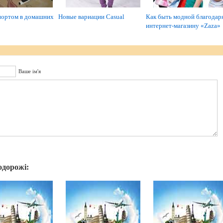
портом в домашних
Новые вариации Casual
Как быть модной благодар
интернет-магазину «Zaza»
Ваше ім'я
одорожі: