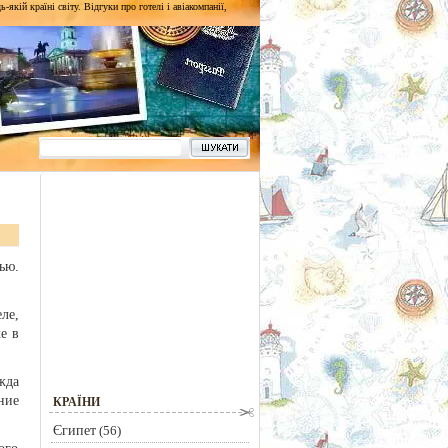
кій країні світу. Відгуки про готелі і авіакомпанії,
ью.
ле,
е в
жда
ние
КРАЇНИ
Єгипет
(56)