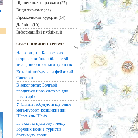
Відпочинок та розваги
(27)
Види туризму
(23)
я
Гірськолижні курорти
(14)
Дайвінг
(10)
Інформаційні публікації
СВІЖІ НОВИНИ ТУРИЗМУ
На вулиці на Канарських
островах вийшло більше 50
тисяч, щоб прогнати туристів
Китайці побудували фейковий
Санторіні
В аеропортах Болгарії
вводиться нова система для
пасажирів
У Єгипті побудують ще один
мега-курорт, розширивши
Шарм-ель-Шейх
За вхід на культову площу
Зоряних воєн з туристів
братимуть гроші