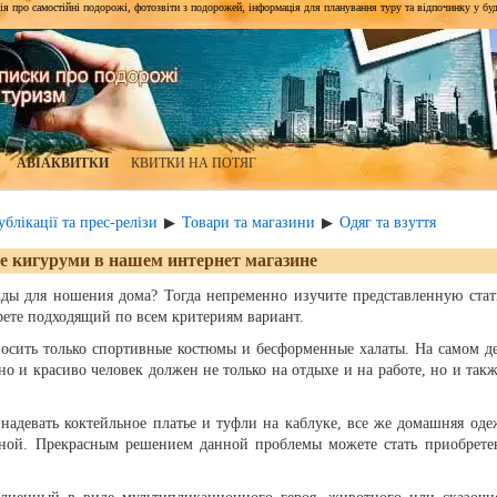
я про самостійні подорожі, фотозвіти з подорожей, інформація для планування туру та відпочинку у будь-я
АВІАКВИТКИ
КВИТКИ НА ПОТЯГ
блікації та прес-релізи
Товари та магазини
Одяг та взуття
▶
▶
е кигуруми в нашем интернет магазине
ды для ношения дома? Тогда непременно изучите представленную стат
рете подходящий по всем критериям вариант.
осить только спортивные костюмы и бесформенные халаты. На самом де
но и красиво человек должен не только на отдыхе и на работе, но и такж
 надевать коктейльное платье и туфли на каблуке, все же домашняя оде
бной. Прекрасным решением данной проблемы можете стать приобрете