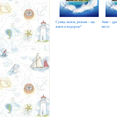
Сумка, валіза, рюкзак – що
Акко – дре
взяти в подорож?
місто