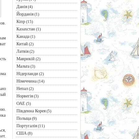
Данія
(4)
Йорданія
(1)
Кіпр
(15)
ов.
Казахстан
(1)
Канада
(1)
вам
Китай
ват
(2)
Латвія
(2)
Маврикій
сть
(2)
Мальта
(3)
Нідерланди
ома
(2)
Німеччина
(14)
Непал
ьно
(2)
ный
Норвегія
(3)
ОАЕ
(5)
ию.
Південна Корея
(5)
ика
Польща
(9)
Португалія
(11)
ся,
США
(8)
ет.