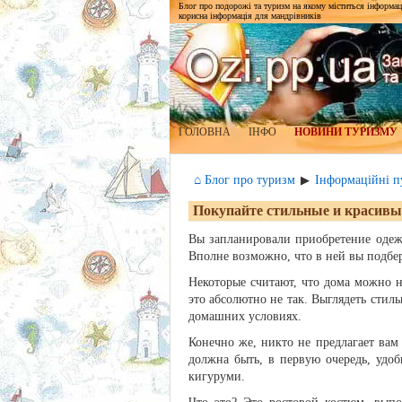
Блог про подорожі та туризм на якому міститься інформаці
корисна інформація для мандрівників
ГОЛОВНА
ІНФО
НОВИНИ ТУРИЗМУ
⌂ Блог про туризм
Інформаційні пу
▶
Покупайте стильные и красивы
Вы запланировали приобретение одеж
Вполне возможно, что в ней вы подбе
Некоторые считают, что дома можно н
это абсолютно не так. Выглядеть стиль
домашних условиях.
Конечно же, никто не предлагает вам
должна быть, в первую очередь, удо
кигуруми.