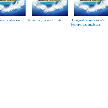
внє ізраїльське
Болгарія. Древня історія
Прощавай, соціалізм, або
Болгарія європейська