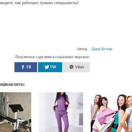
видите, как работают лучшие специалисты!
Автор:
Даша Бутько
Поділитися з друзями в соціальних мережах:
FB
TW
Viber
зацікавлять: