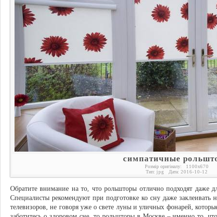
симпатичные рольшт
Розмір оригіналу:
1100
x
670
Тип:
jpg
Дата:
2016-10-12
Обратите внимание на то, что рольшторы отлично подходят даже дл
Специалисты рекомендуют при подготовке ко сну даже заклеивать 
телевизоров, не говоря уже о свете луны и уличных фонарей, которые
заботитесь о здоровом сне, то рольшторы в Москве – именно то, чт