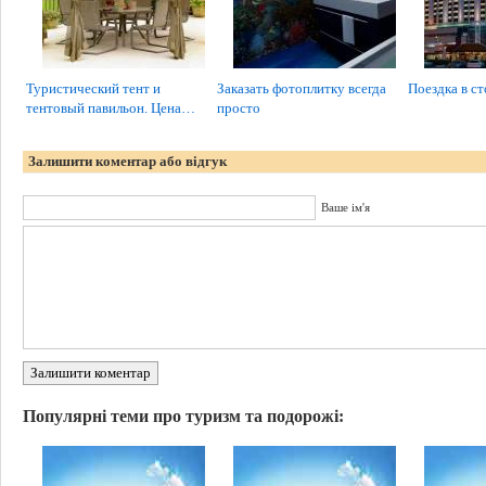
Туристический тент и
Заказать фотоплитку всегда
Поездка в с
тентовый павильон. Цена…
просто
Залишити коментар або відгук
Ваше ім'я
Залишити коментар
Популярні теми про туризм та подорожі: