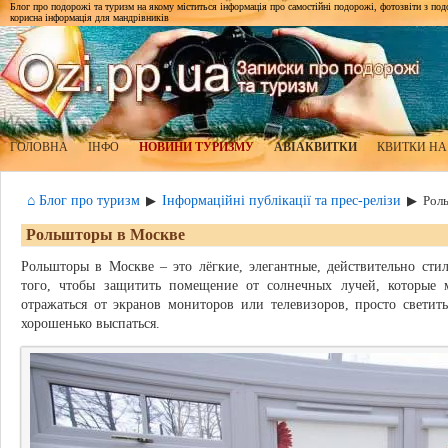
Блог про подорожі та туризм на якому міститься інформація про самостійні подорожі, фотозвіти з подор
корисна інформація для мандрівників
ГОЛОВНА
ІНФО
НОВИНИ ТУРИЗМУ
АВІАКВИТКИ
КВИТКИ НА
⌂ Блог про туризм
Інформаційні публікації та прес-релізи
▶
▶
Рол
Рольшторы в Москве
Рольшторы в Москве – это лёгкие, элегантные, действительно сти
того, чтобы защитить помещение от солнечных лучей, которые 
отражаться от экранов мониторов или телевизоров, просто светить
хорошенько выспаться.