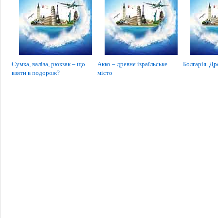
Сумка, валіза, рюкзак – що
Акко – древнє ізраїльське
Болгарія. Др
взяти в подорож?
місто