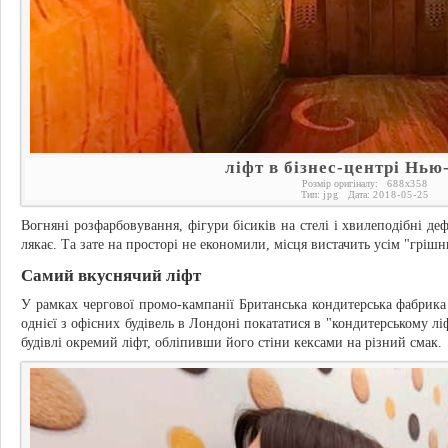
ліфт в бізнес-центрі Нь
Розмір оригіналу:
688
x
358
Тип:
jpg
Дата:
2018-05-25
Вогняні розфарбовування, фігури бісиків на стелі і хвилеподібні деф
лякає. Та зате на просторі не економили, місця вистачить усім "грішн
Самий вкуснячий ліфт
У рамках чергової промо-кампанії Британська кондитерська фабрика
однієї з офісних будівель в Лондоні покататися в "кондитерському л
будівлі окремий ліфт, обліпивши його стіни кексами на різний смак.