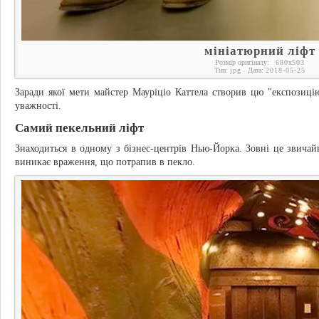
мініатюрний ліфт
Розмір оригіналу:
680
x
503
Тип:
jpg
Дата:
2018-05-25
Заради якої мети майстер Мауріціо Каттела створив цю "експозиці
уважності.
Самий пекельний ліфт
Знаходиться в одному з бізнес-центрів Нью-Йорка. Зовні це звичай
виникає враження, що потрапив в пекло.