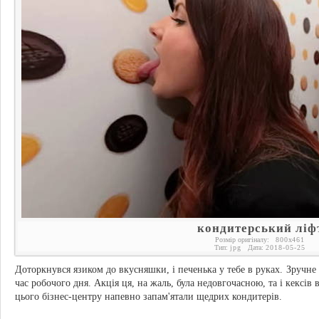
кондитерський ліф
Розмір оригіналу:
800
x
461
Тип:
jpg
Дата:
2018-05-25
Доторкнувся язиком до вкусняшки, і печенька у тебе в руках. Зручне 
час робочого дня. Акція ця, на жаль, була недовгочасною, та і кексів
цього бізнес-центру напевно запам'ятали щедрих кондитерів.