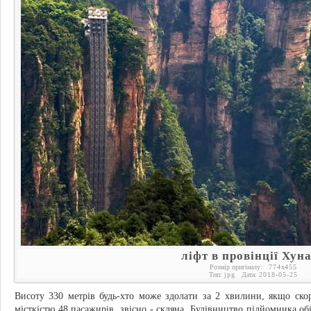
ліфт в провінції Хун
Розмір оригіналу:
774
x
455
Тип:
jpg
Дата:
2018-05-25
Висоту 330 метрів будь-хто може здолати за 2 хвилини, якщо ско
місткістю 48 пасажирів, звісно - скляна. Будівництво підйомника об