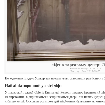
ліфт в торговому центрі 
Розмір оригіналу:
672
x
1020
Тип:
jpg
Дата:
2018-05-25
Це художник Ендрю Уолкер так пожартував, створивши реалістичну 
Наймініатюрніший у світі ліфт
У паризькій галереї Galerie Emmanuel Perrotin працює іграшковий лі
як справжній, відкриваються і закриваються двері, він навіть кудись
хіба що миші. Оскільки розміром цей підйомник буквально як книжк