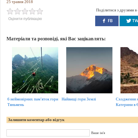
25 травня 2018
Поділитися з друзями в
Оцінити публікацію
FB
T
Матеріали та розповіді, які Вас зацікавлять:
6 неймовірних пам’яток гори
Найвищі гори Землі
Сходження н
Тяньмень
Катерини в 
Залишити коментар або відгук
Ваше ім'я