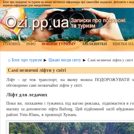
Блог про подорожі та туризм на якому міститься інформація про самостійні подорожі, фотозвіти з подор
корисна інформація для мандрівників
ГОЛОВНА
ІНФО
НОВИНИ ТУРИЗМУ
АВІАКВИТКИ
КВИТКИ НА
⌂ Блог про туризм
Цікаві місця світу
▶
▶
Самі незвичні ліфти у світі
Самі незвичні ліфти у світі
Ліфт – це теж транспорт, на якому можна ПОДОРОЖУВАТИ між
обговоримо самі незвичайні ліфти у світі.
Ліфт для ледачих
Поки ви, пихкаючи і тужачись під вагою рюкзака, піднімаєтеся в го
масиву за допомогою ліфта Bailong. Цей підйомний засіб вбудовани
районі Улін-Юань, в провінції Хунань.