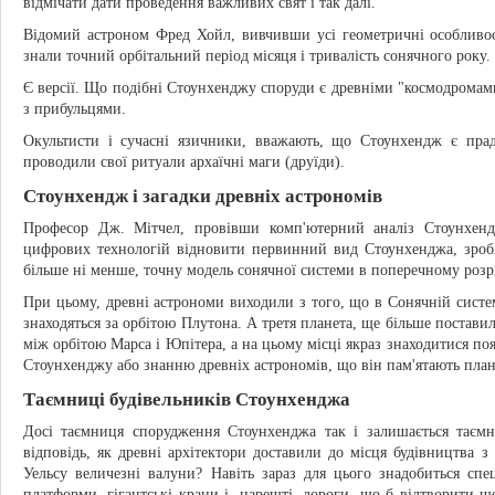
відмічати дати проведення важливих свят і так далі.
Відомий астроном Фред Хойл, вивчивши усі геометричні особливос
знали точний орбітальний період місяця і тривалість сонячного року.
Є версії. Що подібні Стоунхенджу споруди є древніми "космодромам
з прибульцями.
Окультисти і сучасні язичники, вважають, що Стоунхендж є прад
проводили свої ритуали архаїчні маги (друїди).
Стоунхендж і загадки древніх астрономів
Професор Дж. Мітчел, провівши комп'ютерний аналіз Стоунхен
цифрових технологій відновити первинний вид Стоунхенджа, зроби
більше ні менше, точну модель сонячної системи в поперечному розрі
При цьому, древні астрономи виходили з того, що в Сонячній системі
знаходяться за орбітою Плутона. А третя планета, ще більше поставил
між орбітою Марса і Юпітера, а на цьому місці якраз знаходитися пояс
Стоунхенджу або знанню древніх астрономів, що він пам'ятають плане
Таємниці будівельників Стоунхенджа
Досі таємниця спорудження Стоунхенджа так і залишається таєм
відповідь, як древні архітектори доставили до місця будівництва з 
Уельсу величезні валуни? Навіть зараз для цього знадобиться спец
платформи, гігантські крани і, нарешті, дороги, що б відтворити щ