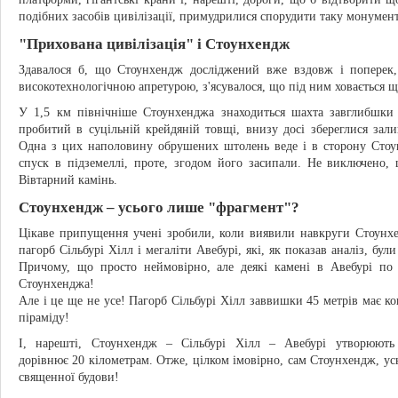
подібних засобів цивілізації, примудрилися спорудити таку монумен
"Прихована цивілізація" і Стоунхендж
Здавалося б, що Стоунхендж досліджений вже вздовж і поперек
високотехнологічною апретурою, з'ясувалося, що під ним ховається щ
У 1,5 км північніше Стоунхенджа знаходиться шахта завглибшки 
пробитий в суцільній крейдяній товщі, внизу досі збереглися за
Одна з цих наполовину обрушених штолень веде і в сто­рону Стоу
спуск в підземеллі, проте, згодом його засипали. Не виключено,
Вівтарний камінь.
Стоунхендж – усього лише "фрагмент"?
Цікаве припущення учені зробили, коли виявили навкруги Стоунхе
пагорб Сільбурі Хілл і мегаліти Авебурі, які, як показав аналіз, бу
Причому, що просто неймовірно, але деякі камені в Авебурі по 
Стоунхенджа!
Але і це ще не усе! Пагорб Сільбурі Хілл заввишки 45 метрів має к
піраміду!
І, нарешті, Стоунхендж – Сільбурі Хілл – Авебурі утворюють 
дорівнює 20 кілометрам. Отже, цілком імовірно, сам Стоунхендж, ус
священної будови!