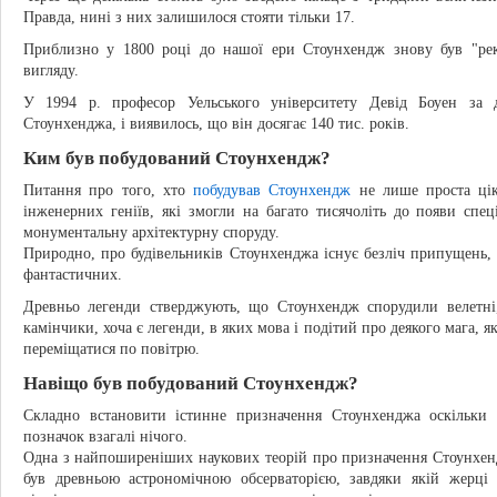
Правда, нині з них залишилося стояти тільки 17.
Приблизно у 1800 році до нашої ери Стоунхендж знову був "ре
вигляду.
У 1994 р. професор Уельського університету Девід Боуен за 
Стоунхенджа, і виявилось, що він досягає 140 тис. років.
Ким був побудований Стоунхендж?
Питання про того, хто
побудував Стоунхендж
не лише проста ціка
інженерних геніїв, які змогли на багато тисячоліть до появи спец
монументальну архітектурну споруду.
Природно, про будівельників Стоунхенджа існує безліч припущень, 
фантастичних.
Древньо легенди стверджують, що Стоунхендж спорудили велетні,
камінчики, хоча є легенди, в яких мова і подітий про деякого мага,
переміщатися по повітрю.
Навіщо був побудований Стоунхендж?
Складно встановити істинне призначення Стоунхенджа оскільки 
позначок взагалі нічого.
Одна з найпоширеніших наукових теорій про призначення Стоунхенд
був древньою астрономічною обсерваторією, завдяки якій жерці 