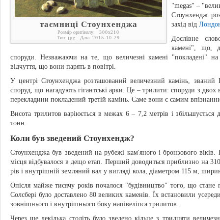
"megas" – "велик
Стоунхендж ро
таємниці Стоунхенджа
захід від
Лондо
Розмір оригіналу:
300
x
210
Тип:
jpg
Дата:
2015-10-29
Дослівне слов
камені", що, 
споруди. Незважаючи на те, що величезні камені "покладені" на
відчуття, що вони парять в повітрі.
У центрі Стоунхенджа розташований величезний камінь, званий В
споруд, що нагадують гігантські арки. Це – трилити: споруди з двох 
перекладини покладений третій камінь. Саме вони є самим впізнанн
Висота трилитов варіюється в межах 6 – 7,2 метрів і збільшується д
тонн.
Коли був зведений Стоунхендж?
Стоунхенджа був зведений на рубежі кам'яного і бронзового віків.
місця відбувалося в дещо етап. Перший доводиться приблизно на 3100
рів і внутрішній земляний вал у вигляді кола, діаметром 115 м, шири
Опісля майже тисячу років почалося "будівництво" того, що стан
Солсбері було доставлено 80 великих каменів. Їх встановили усере
зовнішнього і внутрішнього боку напівеліпса трилитов.
Через ще декілька століть було зведено кільце з тридцяти величез