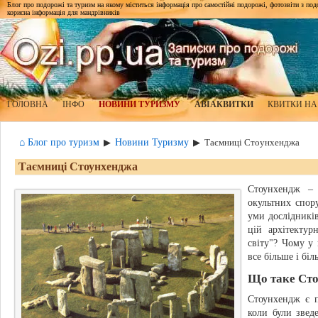
Блог про подорожі та туризм на якому міститься інформація про самостійні подорожі, фотозвіти з подор
корисна інформація для мандрівників
ГОЛОВНА
ІНФО
НОВИНИ ТУРИЗМУ
АВІАКВИТКИ
КВИТКИ НА
⌂ Блог про туризм
Новини Туризму
▶
▶
Таємниці Стоунхенджа
Таємниці Стоунхенджа
Стоунхендж – 
окультних спор
уми дослідникі
цій архітектур
світу"? Чому у 
все більше і біл
Що таке Ст
Стоунхендж є п
коли були зведе