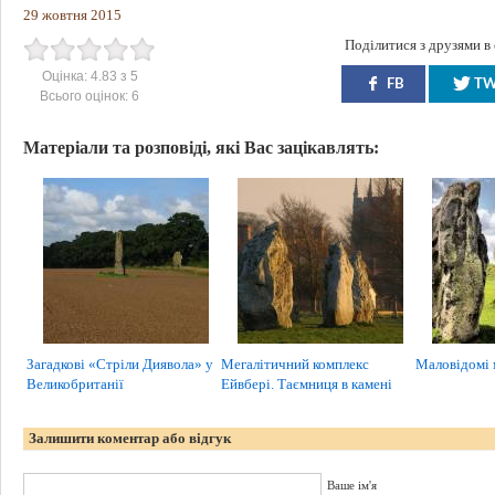
29 жовтня 2015
Поділитися з друзями в
Оцінка:
4.83
з
5
FB
T
Всього оцінок:
6
Матеріали та розповіді, які Вас зацікавлять:
Загадкові «Стріли Диявола» у
Мегалітичний комплекс
Маловідомі м
Великобританії
Ейвбері. Таємниця в камені
Залишити коментар або відгук
Ваше ім'я