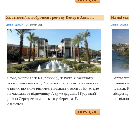
Як самостійно добратися з регіону Кемер в Анталію
На які екс
Денис Захарко
22 липня 2014
Денис Захарко
Отже, ви приїхали в Туреччину, назустріч ласкавому
Багато хт
морю і теплому вітру. Якщо ви потрапили сюди уперше,
літньої в
є ризик, що ви не ризикнете покидати територію готелю
путівки. 
на час вашого відпочинку. А дуже даремно! Будь-який
місцем пр
регіон Середземноморського узбережжя Туреччини
співвіднош
славиться ...