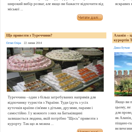
широкий вибір розваг, але якщо ви бажаєте відпочити від
яскравих в
міської ...
Що привезти з Туреччини?
Аланія – ц
курортів 
Остап Озіра
22 липня 2014
Даша Бутько
Туреччина - один з більш затребуваних напрямів для
Якщо ви п
відпочинку туристів з України. Туди їдуть з усіх
цьому, не
куточків країни сім'ями з дітьми, друзями, парами і
для прове
самостійно. І у кожного з них на Батьківщині
як Аланія
залишається людина, якій потрібно "Щось" привезти з
піщано-га
курорту. Так що ж можна ...
величезним