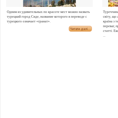
Одним из удивительных по красоте мест можно назвать
Туреччина
турецкий город Сиде, название которого в переводе с
світу, що
турецкого означает «гранат».
країна з 
переваг, 
статті. Е
...