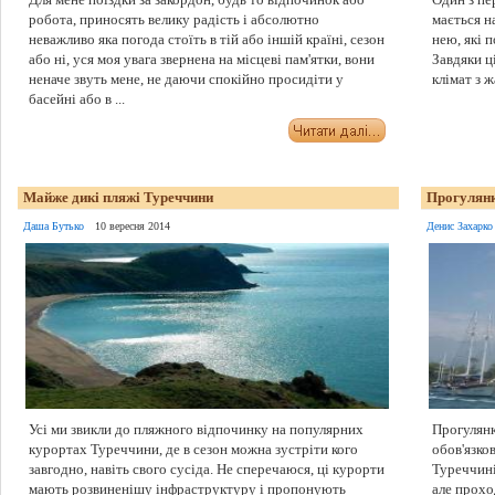
робота, приносять велику радість і абсолютно
мається на
неважливо яка погода стоїть в тій або іншій країні, сезон
нею, які 
або ні, уся моя увага звернена на місцеві пам'ятки, вони
Завдяки ц
неначе звуть мене, не даючи спокійно просидіти у
клімат з 
басейні або в ...
Майже дикі пляжі Туреччини
Прогулянк
Даша Бутько
10 вересня 2014
Денис Захарко
Усі ми звикли до пляжного відпочинку на популярних
Прогулянка
курортах Туреччини, де в сезон можна зустріти кого
обов'язко
завгодно, навіть свого сусіда. Не сперечаюся, ці курорти
Туреччині
мають розвиненішу інфраструктуру і пропонують
але прохо