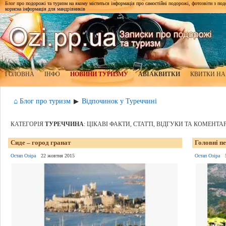
Блог про подорожі та туризм на якому міститься інформація про самостійні подорожі, фотозвіти з подор
корисна інформація для мандрівників
ГОЛОВНА
ІНФО
НОВИНИ ТУРИЗМУ
АВІАКВИТКИ
КВИТКИ НА
⌂ Блог про туризм
Відпочинок у Туреччині
▶
КАТЕГОРІЯ
ТУРЕЧЧИНА
: ЦІКАВІ ФАКТИ, СТАТТІ, ВІДГУКИ ТА КОМЕНТА
Сиде – город гранат
Головні п
Остап Озіра
22 жовтня 2015
Остап Озіра