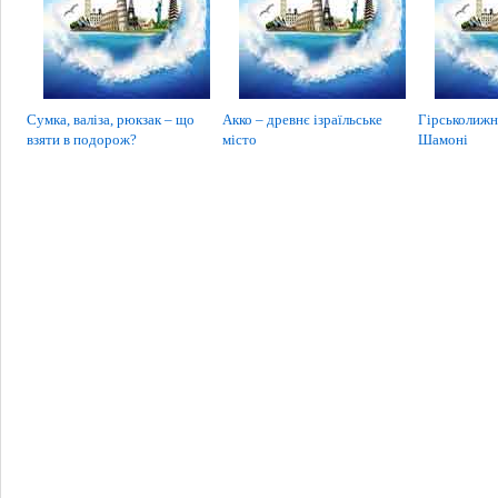
Сумка, валіза, рюкзак – що
Акко – древнє ізраїльське
Гірськолижн
взяти в подорож?
місто
Шамоні