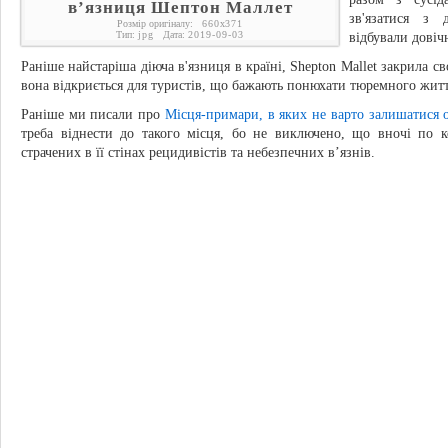
в’язниця Шептон Маллет
зв'язатися з 
Розмір оригіналу:
660
x
371
Тип:
jpg
Дата:
2019-09-03
відбували довіч
Раніше найстаріша діюча в'язниця в країні, Shepton Mallet закрила сво
вона відкриється для туристів, що бажають понюхати тюремного життя
Раніше ми писали про
Місця-примари, в яких не варто залишатися 
треба віднести до такого місця, бо не виключено, що вночі по к
страчених в її стінах рецидивістів та небезпечних в’язнів.