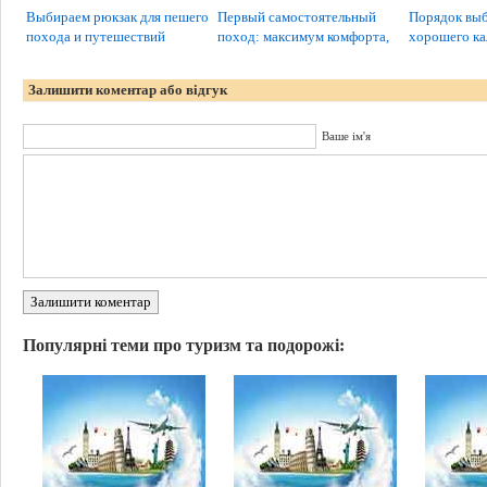
Выбираем рюкзак для пешего
Первый самостоятельный
Порядок выб
похода и путешествий
поход: максимум комфорта,
хорошего ка
Залишити коментар або відгук
Ваше ім'я
Залишити коментар
Популярні теми про туризм та подорожі: