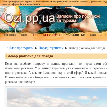
Блог про подорожі та туризм на якому міститься інформація про самостійні подорожі, фотозвіти з подор
корисна інформація для мандрівників
ГОЛОВНА
ІНФО
НОВИНИ ТУРИЗМУ
АВІАКВИТКИ
КВИТКИ НА
⌂ Блог про туризм
Поради туристам
▶
▶
Выбор рюкзака для похода
Выбор рюкзака для похода
Если вы любите природу и пешие прогулки, то перед вами обя
походного рюкзака. У опытных туристов уже сложились определенны
иного рюкзака. А как же быть новичку в этой сфере? И какой поход
В этом небольшом обзоре мы постараемся кратко раскрыть критерии 
рюкзака для походов.