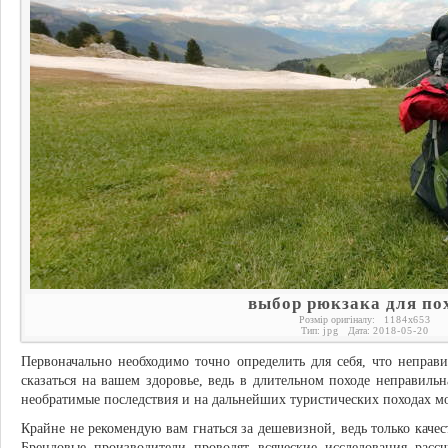
выбор рюкзака для по
Розмір оригіналу:
1184
x
653
Тип:
jpg
Дата:
2018-05-20
Первоначально необходимо точно определить для себя, что непра
сказаться на вашем здоровье, ведь в длительном походе неправиль
необратимые последствия и на дальнейших туристических походах м
Крайне не рекомендую вам гнаться за дешевизной, ведь только каче
Брендовые производители проводят всяческие исследования рас