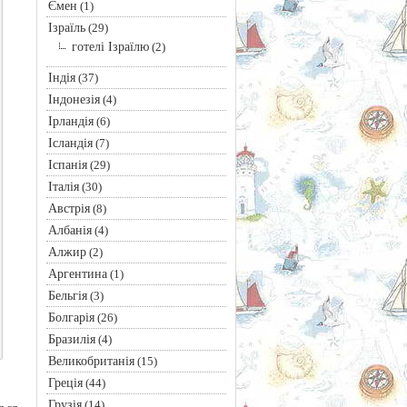
Ємен
(1)
Ізраїль
(29)
готелі Ізраїлю
(2)
Індія
(37)
Індонезія
(4)
Ірландія
(6)
Ісландія
(7)
Іспанія
(29)
Італія
(30)
Австрія
(8)
Албанія
(4)
Алжир
(2)
Аргентина
(1)
Бельгія
(3)
Болгарія
(26)
Бразилія
(4)
Великобританія
(15)
Греція
(44)
Грузія
(14)