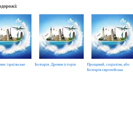
одорожі:
внє ізраїльське
Болгарія. Древня історія
Прощавай, соціалізм, або
Болгарія європейська