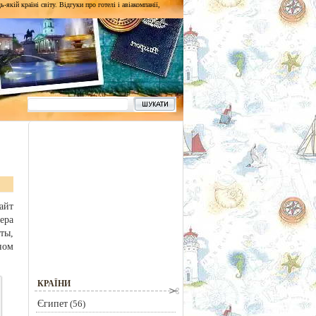
кій країні світу. Відгуки про готелі і авіакомпанії,
айт
ера
ты,
ном
КРАЇНИ
Єгипет
(56)