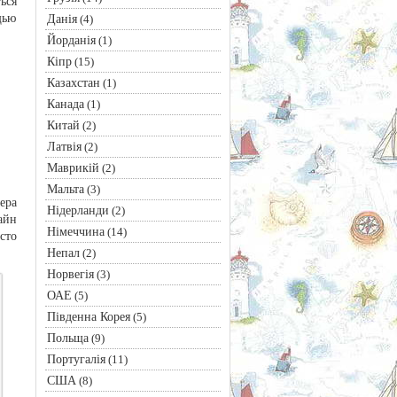
ься
щью
Данія
(4)
Йорданія
(1)
Кіпр
(15)
Казахстан
(1)
Канада
(1)
Китай
(2)
Латвія
(2)
Маврикій
(2)
Мальта
(3)
ера
Нідерланди
(2)
айн
Німеччина
(14)
сто
Непал
(2)
Норвегія
(3)
ОАЕ
(5)
Південна Корея
(5)
Польща
(9)
Португалія
(11)
США
(8)