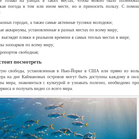
е только на улицах в таких местах, чтобы можно было полюбоват
какая погода в том или ином месте, но и приносить пользу. С помо
:
разных городах, а также самые активные тусовки молодежи;
ые аквариумы, установленные в разных местах по всему миру;
к выглядят пляжи в реальном времени в самых теплых местах в мире;
ры зоопарков по всему миру;
эропортов свободная;
 стоит посмотреть
татую свободы, установленная в Нью-Йорке в США или прямо из воль
ера на дне Каймановых островов могут быть доступны каждому в онл
ны мира, знакомиться с культурой и узнавать полезно, необходимо про
виса и получать видео со всего мира.