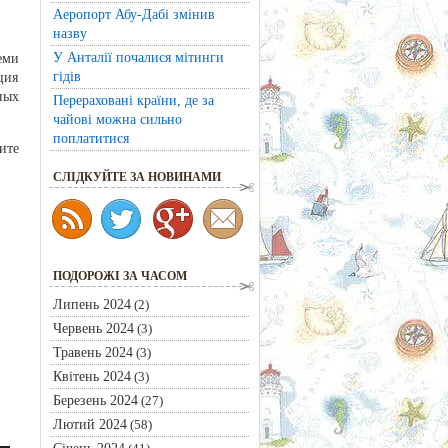
Аеропорт Абу-Дабі змінив
назву
У Анталії почалися мітинги
еми
гідів
ция
ных
Перераховані країни, де за
чайові можна сильно
поплатитися
ите
CЛІДКУЙТЕ ЗА НОВИНАМИ
ПОДОРОЖІ ЗА ЧАСОМ
Липень 2024
(2)
Червень 2024
(3)
Травень 2024
(3)
Квітень 2024
(3)
Березень 2024
(27)
Лютий 2024
(58)