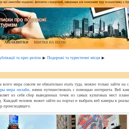
я про самостійні подорожі, фотозвіти з подорожей, інформація для планування туру та відпочинку у будь-я
АВІАКВИТКИ
КВИТКИ НА ПОТЯГ
блікації та прес-релізи
Подорожі та туристичні місця
▶
▶
 всего мира совсем не обязательно ехать туда, можно только зайти на с
еры мира онлайн
, начни путешествовать с помощью интернета. Веб кам
вляет из себя сбор выведенных точек из самых культовых мест плане
ц. Каждый человек может зайти на портал и выбрать веб камеры в реаль
ор происходящего.