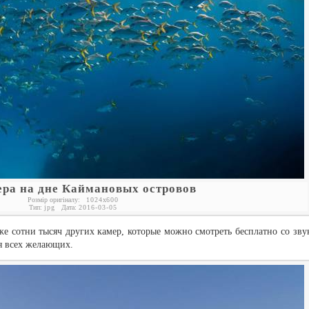
ера на дне Каймановых островов
Розмір оригіналу:
1024
x
600
Тип:
jpg
Дата:
2016-03-05
же сотни тысяч других камер, которые можно смотреть бесплатно со зву
я всех желающих.