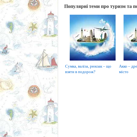
Популярні теми про туризм та п
Сумка, валіза, рюкзак – що
Акко – дре
взяти в подорож?
місто