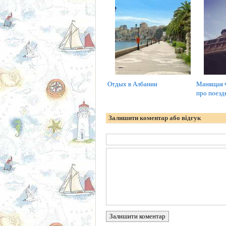
Отдых в Албании
Манящая 
про поездк
Залишити коментар або відгук
Залишити коментар