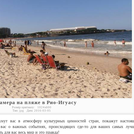
камера на пляже в Рио-Игуасу
Розмір оригіналу:
1024
x
600
Тип:
jpg
Дата:
2016-03-05
нут вас в атмосферу культурных ценностей стран, покажут настоя
ь вас о важных событиях, происходящих где-то для ваших самых луч
 для вас весь мир и это правда!