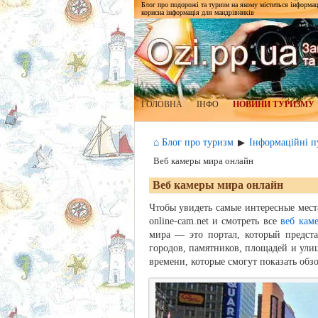
Блог про подорожі та туризм на якому міститься інформаці
корисна інформація для мандрівників
ГОЛОВНА
ІНФО
НОВИНИ ТУРИЗМУ
⌂ Блог про туризм
Інформаційні пу
▶
Веб камеры мира онлайн
Веб камеры мира онлайн
Чтобы увидеть самые интересные места
online-cam.net и смотреть все
веб кам
мира — это портал, который предста
городов, памятников, площадей и ули
времени, которые смогут показать обз