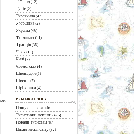
Таїланд
(12)
Туніс
(2)
Туреччина
(47)
Угорщина
(2)
Україна
(46)
Фінляндія
(14)
Франція
(35)
Чехія
(10)
Чилі
(2)
Чорногорія
(4)
Швейцарія
(1)
Швеція
(7)
Шрі-Ланка
(4)
РУБРИКИ БЛОГУ
ком
Пошук авіаквитків
Туристичні новини
(476)
Поради туристам
(97)
Цікаві місця світу
(32)