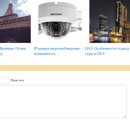
Франция. Отзыв
IP камера видеонаблюдения –
ОАЭ. Особенности отдыха
у.
возможность…
туры в ОАЭ
Ваше ім'я