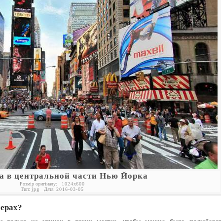
а в центральной части Нью Йорка
Розмір оригіналу:
1024
x
600
Тип:
jpg
Дата:
2016-03-05
мерах?