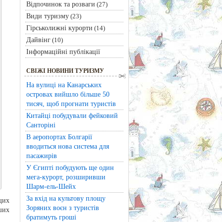
Відпочинок та розваги
(27)
Види туризму
(23)
Гірськолижні курорти
(14)
Дайвінг
(10)
Інформаційні публікації
СВІЖІ НОВИНИ ТУРИЗМУ
На вулиці на Канарських
островах вийшло більше 50
тисяч, щоб прогнати туристів
Китайці побудували фейковий
Санторіні
В аеропортах Болгарії
вводиться нова система для
пасажирів
У Єгипті побудують ще один
мега-курорт, розширивши
Шарм-ель-Шейх
За вхід на культову площу
щих
Зоряних воєн з туристів
ших
братимуть гроші