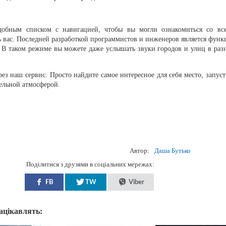
добным списком с навигацией, чтобы вы могли ознакомиться со вс
ь вас. Последней разработкой программистов и инженеров является функ
. В таком режиме вы можете даже услышать звуки городов и улиц в раз
рез наш сервис. Просто найдите самое интересное для себя место, запуст
ельной атмосферой.
Автор:
Даша Бутько
Поділитися з друзями в соціальних мережах:
FB
TW
Viber
зацікавлять: