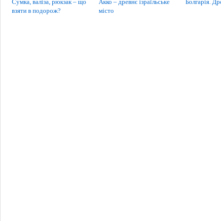
Сумка, валіза, рюкзак – що
Акко – древнє ізраїльське
Болгарія. Др
взяти в подорож?
місто