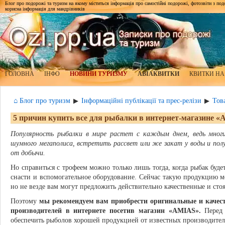
Блог про подорожі та туризм на якому міститься інформація про самостійні подорожі, фотозвіти з подор
корисна інформація для мандрівників
ГОЛОВНА
ІНФО
НОВИНИ ТУРИЗМУ
АВІАКВИТКИ
КВИТКИ НА
⌂ Блог про туризм
Інформаційні публікації та прес-релізи
Тов
▶
▶
5 причин купить все для рыбалки в интернет-магазине 
Популярность рыбалки в мире растет с каждым днем, ведь мног
шумного мегаполиса, встретить рассвет или же закат у воды и по
от добычи.
Но справиться с трофеем можно только лишь тогда, когда рыбак буд
снасти и вспомогательное оборудование. Сейчас такую продукцию м
но не везде вам могут предложить действительно качественные и ст
Поэтому
мы рекомендуем вам приобрести оригинальные и качес
производителей в интернете посетив магазин «AMIAS».
Перед 
обеспечить рыболов хорошей продукцией от известных производител