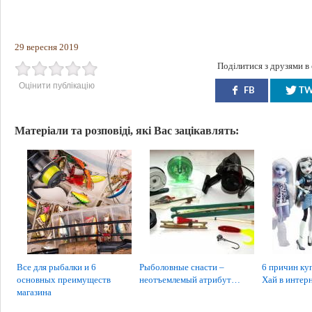
29 вересня 2019
Поділитися з друзями в
Оцінити публікацію
FB
T
Матеріали та розповіді, які Вас зацікавлять:
Все для рыбалки и 6
Рыболовные снасти –
6 причин ку
основных преимуществ
неотъемлемый атрибут…
Хай в интер
магазина