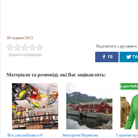
30 червня 2015
Поділитися з друзями в
Оцінити публікацію
FB
T
Матеріали та розповіді, які Вас зацікавлять:
Все для рыбалки и 6
Экотуризм Норвегии.
5 причин куп