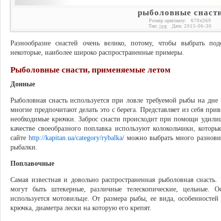
рыболовные снаст
Розмір оригіналу:
670
x
369
Тип:
jpg
Дата:
2015-06-30
Разнообразие снастей очень велико, потому, чтобы выбрать по
некоторые, наиболее широко распространенные примеры.
Рыболовные снасти, применяемые летом
Донные
Рыболовная снасть используется при ловле требуемой рыбы на дне 
многие предпочитают делать это с берега. Представляет из себя при
необходимые крючки. Заброс снасти происходит при помощи удилищ
качестве своеобразного поплавка используют колокольчики, котор
сайте
http://kapitan.ua/category/rybalka/
можно выбрать много разновид
рыбалки.
Поплавочные
Самая известная и довольно распространенная рыболовная снасть.
могут быть штекерные, различные телескопические, цельные. 
используется мотовильце. От размера рыбы, ее вида, особенносте
крючка, диаметра лески на которую его крепят.