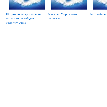
10 причин, чому шкільний
Азовське Море і його
Автомобільн
туризм корисний для
переваги
розвитку учнів