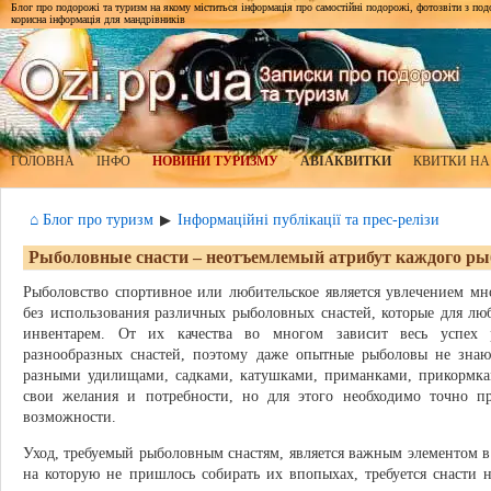
Блог про подорожі та туризм на якому міститься інформація про самостійні подорожі, фотозвіти з подор
корисна інформація для мандрівників
ГОЛОВНА
ІНФО
НОВИНИ ТУРИЗМУ
АВІАКВИТКИ
КВИТКИ НА
⌂ Блог про туризм
Інформаційні публікації та прес-релізи
▶
Рыболовные снасти – неотъемлемый атрибут каждого ры
Рыболовство спортивное или любительское является увлечением м
без использования различных рыболовных снастей, которые для лю
инвентарем. От их качества во многом зависит весь успех 
разнообразных снастей, поэтому даже опытные рыболовы не знаю
разными удилищами, садками, катушками, приманками, прикормкам
свои желания и потребности, но для этого необходимо точно пр
возможности.
Уход, требуемый рыболовным снастям, является важным элементом в
на которую не пришлось собирать их впопыхах, требуется снасти 