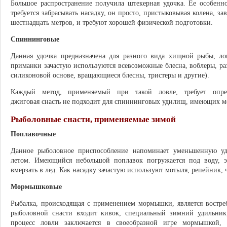
Большое распространение получила штекерная удочка. Ее особенно
требуется забрасывать насадку, он просто, пристыковывая колена, за
шестнадцать метров, и требуют хорошей физической подготовки.
Спиннинговые
Данная удочка предназначена для разного вида хищной рыбы, лов
приманки зачастую используются всевозможные блесна, воблеры, р
силиконовой основе, вращающиеся блесны, тристеры и другие).
Каждый метод, применяемый при такой ловле, требует опре
джиговая снасть не подходит для спиннинговых удилищ, имеющих м
Рыболовные снасти, применяемые зимой
Поплавочные
Данное рыболовное приспособление напоминает уменьшенную у
летом. Имеющийся небольшой поплавок погружается под воду, э
вмерзать в лед. Как насадку зачастую используют мотыля, репейник, 
Мормышковые
Рыбалка, происходящая с применением мормышки, является востре
рыболовной снасти входит кивок, специальный зимний удильник
процесс ловли заключается в своеобразной игре мормышкой, 