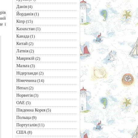
Данія
(4)
рів
Йорданія
(1)
вий
Кіпр
(15)
е і
Казахстан
(1)
Канада
(1)
Китай
(2)
Латвія
(2)
Маврикій
(2)
Мальта
(3)
Нідерланди
(2)
Німеччина
(14)
Непал
(2)
Норвегія
(3)
ОАЕ
(5)
Південна Корея
(5)
Польща
(9)
Португалія
(11)
США
(8)