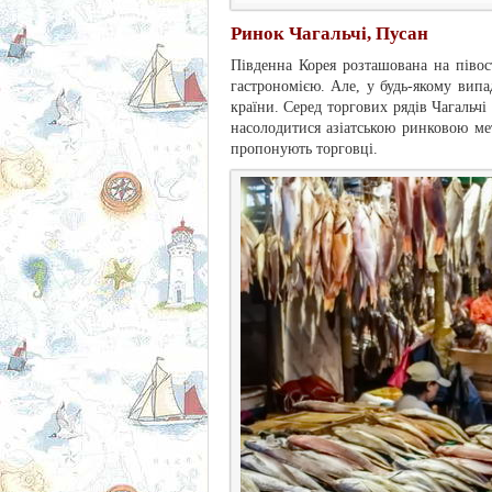
Ринок Чагальчі, Пусан
Південна Корея розташована на півос
гастрономією. Але, у будь-якому вип
країни. Серед торгових рядів Чагальч
насолодитися азіатською ринковою ме
пропонують торговці.