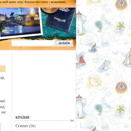
кій країні світу. Відгуки про готелі і авіакомпанії,
ій,
чні
ад,
 не
КРАЇНИ
Єгипет
(56)