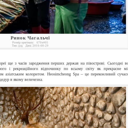
Ринок Чагальчі
Розмір оригіналу:
670
x
405
Тип:
jpg
Дата:
2016-08-29
ореї ще з часів зародження перших держав на півострові. Сьогодні в
вчого і рекреаційного відпочинку по всьому світу як прекрасне мі
им азіатським колоритом. Heosimcheong Spa – це переконливий сучас
цедур в якому величезна.