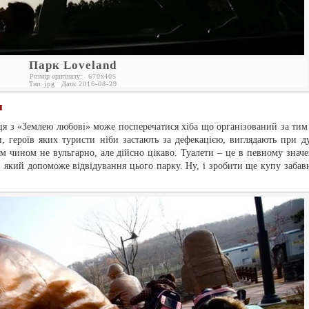
Парк Loveland
Розмір оригіналу:
670
x
405
Тип:
jpg
Дата:
2016-08-29
н
йця з «Землею любові» може посперечатися хіба що організований за тим
, героїв яких туристи ніби застають за дефекацією, виглядають при д
 чином не вульгарно, але дійсно цікаво. Туалети – це в певному значе
 який допоможе відвідування цього парку. Ну, і зробити ще купу забав