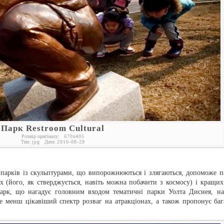
Парк Restroom Cultural
Розмір оригіналу:
670
x
405
Тип:
jpg
Дата:
2016-08-29
х парків із скульптурами, що випорожнюються і злягаються, допоможе п
х (його, як стверджується, навіть можна побачити з космосу) і кращих
 Парк, що нагадує головним входом тематичні парки Уолта Диснея, на
е менш цікавіший спектр розваг на атракціонах, а також пропонує баг