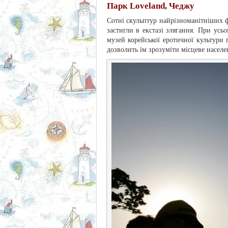
Парк Loveland, Чеджу
Сотні скульптур найрізноманітніших ф
застигли в екстазі злягання. При ус
музей корейської еротичної культури 
дозволить їм зрозуміти місцеве насел