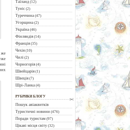
Таїланд
(12)
Туніс
(2)
Туреччина
(47)
Угорщина
(2)
Україна
(46)
Фінляндія
(14)
Франція
(35)
Чехія
(10)
 же
Чилі
(2)
уже
Чорногорія
нні
(4)
них
Швейцарія
(1)
Швеція
(7)
Шрі-Ланка
(4)
РУБРИКИ БЛОГУ
Пошук авіаквитків
Туристичні новини
(476)
Поради туристам
(97)
Цікаві місця світу
(32)