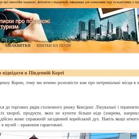
я про самостійні подорожі, фотозвіти з подорожей, інформація для планування туру та відпочинку у будь-я
АВІАКВИТКИ
КВИТКИ НА ПОТЯГ
о відвідати в Південній Кореї
вденну Корею, тому ми хочемо розповісти вам про нетривіальні місця в н
ся до торгових рядів столичного ринку Кенгдонг. Лікувальні і терапевти
усіх хвороб, продукти, яких не купити більше ніде (зокрема, наприкл
у дійсно живе справжній загадковий корейський дух. Навіть якщо нічого
к в музей – враження гарантовані.