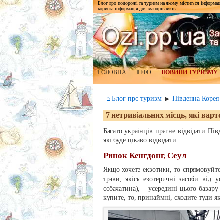
Блог про подорожі та туризм на якому міститься інформаці
корисна інформація для мандрівників
ГОЛОВНА
ІНФО
НОВИНИ ТУРИЗМУ
⌂ Блог про туризм
Південна Корея
▶
7 нетривіальних місць, які варт
Багато українців прагне відвідати Пі
які буде цікаво відвідати.
Ринок Кенгдонг, Сеул
Якщо хочете екзотики, то спрямовуйте
трави, якісь езотеричні засоби від 
собачатина), – усередині цього базар
купите, то, принаймні, сходите туди я