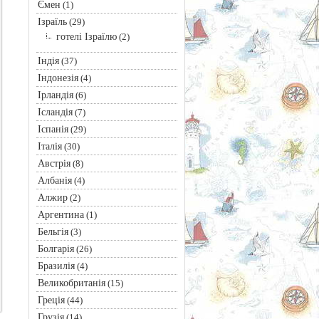
Ємен
(1)
Ізраїль
(29)
готелі Ізраїлю
(2)
Індія
(37)
Індонезія
(4)
Ірландія
(6)
Ісландія
(7)
Іспанія
(29)
Італія
(30)
Австрія
(8)
Албанія
(4)
Алжир
(2)
Аргентина
(1)
Бельгія
(3)
Болгарія
(26)
Бразилія
(4)
Великобританія
(15)
Греція
(44)
Грузія
(14)