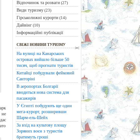
Відпочинок та розваги
(27)
Види туризму
(23)
Гірськолижні курорти
(14)
Дайвінг
(10)
Інформаційні публікації
СВІЖІ НОВИНИ ТУРИЗМУ
На вулиці на Канарських
островах вийшло більше 50
тисяч, щоб прогнати туристів
Китайці побудували фейковий
Санторіні
В аеропортах Болгарії
вводиться нова система для
пасажирів
У Єгипті побудують ще один
арк
мега-курорт, розширивши
 не
Шарм-ель-Шейх
дає
За вхід на культову площу
ато
Зоряних воєн з туристів
братимуть гроші