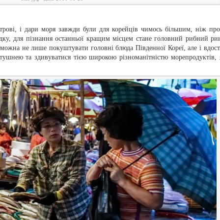
трові, і дари моря завжди були для корейців чимось більшим, ніж про
адку, для пізнання останньої кращим місцем стане головний рибний ри
і можна не лише покуштувати головні блюда Південної Кореї, але і вдост
тушнею та здивуватися тією широкою різноманітністю морепродуктів, 