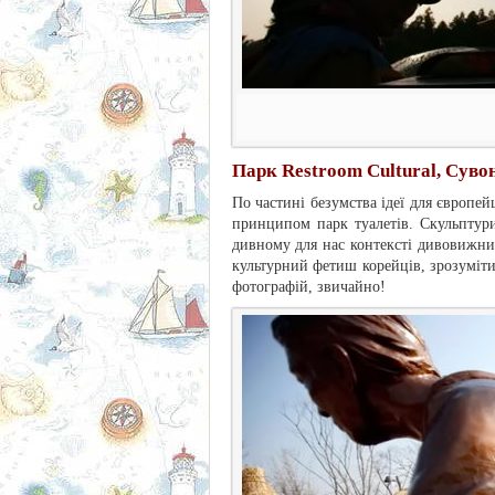
Парк Restroom Cultural, Суво
По частині безумства ідеї для європе
принципом парк туалетів. Скульптури
дивному для нас контексті дивовижним
культурний фетиш корейців, зрозуміти
фотографій, звичайно!