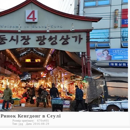
Ринок Кенгдонг в Сеулі
Розмір оригіналу:
670
x
405
Тип:
jpg
Дата:
2016-08-29