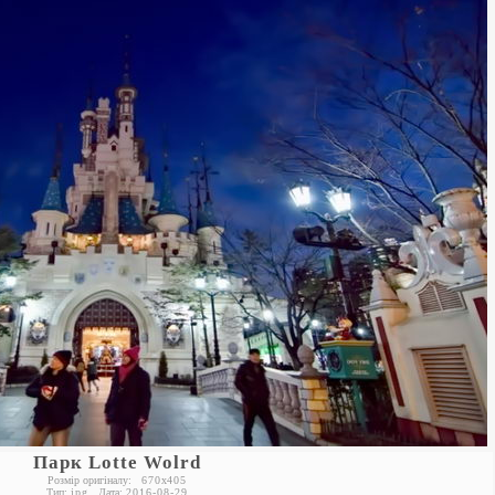
Парк Lotte Wolrd
Розмір оригіналу:
670
x
405
Тип:
jpg
Дата:
2016-08-29