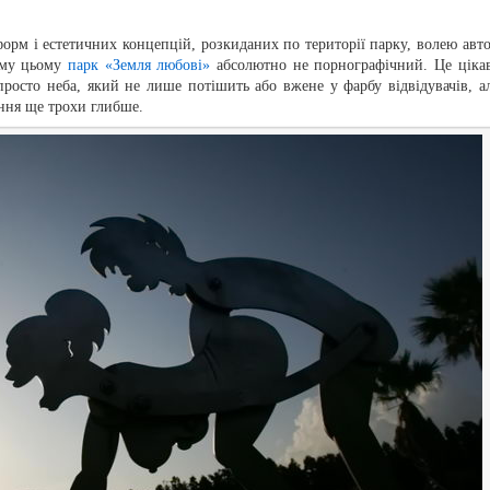
орм і естетичних концепцій, розкиданих по території парку, волею авто
ьому цьому
парк «Земля любові»
абсолютно не порнографічний. Це ціка
просто неба, який не лише потішить або вжене у фарбу відвідувачів, ал
ення ще трохи глибше.