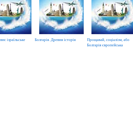
внє ізраїльське
Болгарія. Древня історія
Прощавай, соціалізм, або
Болгарія європейська