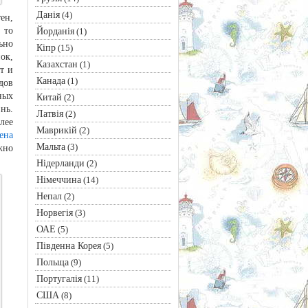
Данія
(4)
ен,
 то
Йорданія
(1)
ьно
Кіпр
(15)
ок,
Казахстан
(1)
т и
Канада
(1)
дов
ных
Китай
(2)
нь.
Латвія
(2)
лее
Маврикій
(2)
ена
Мальта
(3)
жно
Нідерланди
(2)
Німеччина
(14)
Непал
(2)
Норвегія
(3)
ОАЕ
(5)
Південна Корея
(5)
Польща
(9)
Португалія
(11)
США
(8)