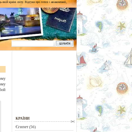
кій країні світу. Відгуки про готелі і авіакомпанії,
ому
ому
бой
КРАЇНИ
Єгипет
(56)