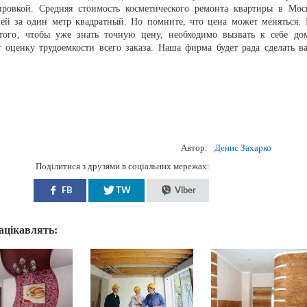
ировкой. Средняя стоимость косметического ремонта квартиры в Мос
лей за один метр квадратный. Но помните, что цена может меняться. 
того, чтобы уже знать точную цену, необходимо вызвать к себе до
 оценку трудоемкости всего заказа. Наша фирма будет рада сделать в
Автор:
Денис Захарко
Поділитися з друзями в соціальних мережах:
FB
TW
Viber
зацікавлять: