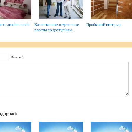
ить дизайн новой
Качественные отделочные
Пробковый интерьер
работы по доступным…
Ваше ім'я
одорожі: