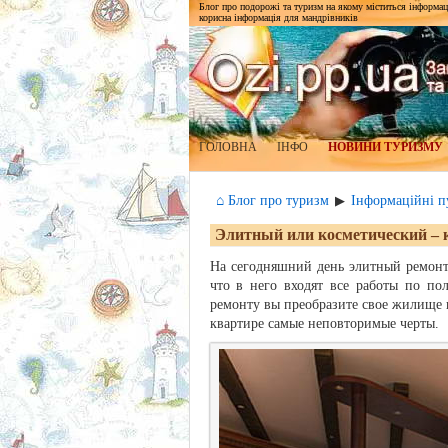
Блог про подорожі та туризм на якому міститься інформаці
корисна інформація для мандрівників
ГОЛОВНА
ІНФО
НОВИНИ ТУРИЗМУ
⌂ Блог про туризм
Інформаційні пу
▶
Элитный или косметический – 
На сегодняшний день элитный ремонт
что в него входят все работы по по
ремонту вы преобразите свое жилище 
квартире самые неповторимые черты.