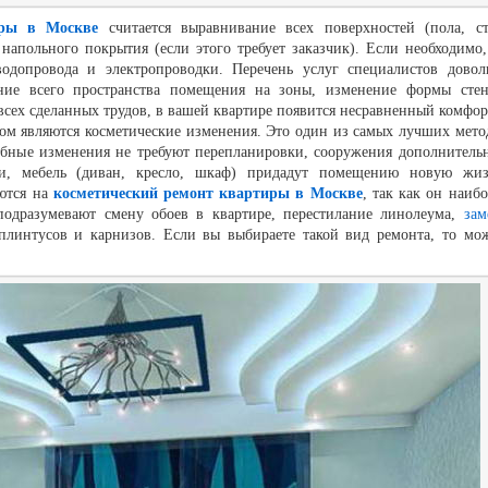
иры в Москве
считается выравнивание всех поверхностей (пола, ст
 напольного покрытия (если этого требует заказчик). Если необходимо,
водопровода и электропроводки. Перечень услуг специалистов довол
ние всего пространства помещения на зоны, изменение формы стен
 всех сделанных трудов, в вашей квартире появится несравненный комфор
ом являются косметические изменения. Это один из самых лучших мето
обные изменения не требуют перепланировки, сооружения дополнитель
и, мебель (диван, кресло, шкаф) придадут помещению новую жиз
ются на
косметический ремонт квартиры в Москве
, так как он наибо
подразумевают смену обоев в квартире, перестилание линолеума,
зам
 плинтусов и карнизов. Если вы выбираете такой вид ремонта, то мо