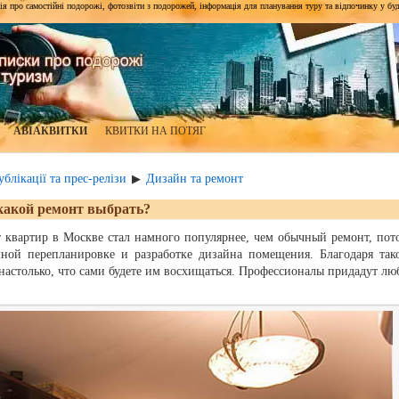
я про самостійні подорожі, фотозвіти з подорожей, інформація для планування туру та відпочинку у будь-я
АВІАКВИТКИ
КВИТКИ НА ПОТЯГ
блікації та прес-релізи
Дизайн та ремонт
▶
какой ремонт выбрать?
 квартир в Москве стал намного популярнее, чем обычный ремонт, пот
лной перепланировке и разработке дизайна помещения. Благодаря так
настолько, что сами будете им восхищаться. Профессионалы придадут лю