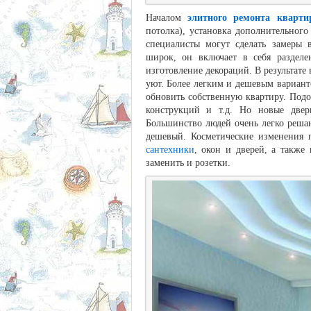
Началом
элитного ремонта кварт
потолка), установка дополнительного
специалисты могут сделать замеры 
широк, он включает в себя разделе
изготовление декораций. В результате
уют. Более легким и дешевым вариант
обновить собственную квартиру. Под
конструкций и т.д. Но новые двер
Большинство людей очень легко реша
дешевый. Косметические изменения 
сантехники
, окон и дверей, а также
заменить и розетки.