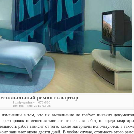
ссиональный ремонт квартир
Розмір оригіналу:
670
x
500
Тип:
jpg
Дата:
2015-03-28
 изменений в том, что их выполнение не требует никаких документо
корректировок помещения зависит от перечня работ, площади квартиры
ельность работ зависит от того, какие материалы используются, а также
онт занимает около десяти дней. В любом случае, стоимость этого ремо