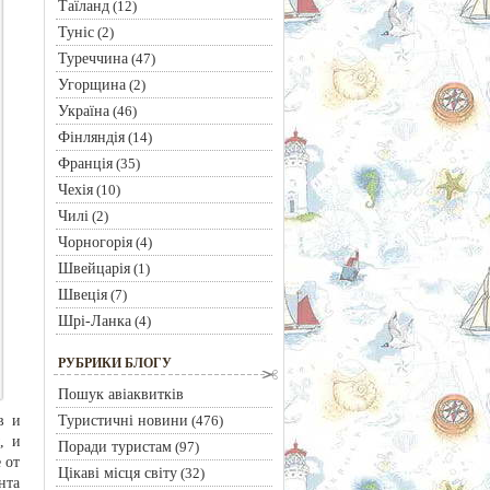
Таїланд
(12)
Туніс
(2)
Туреччина
(47)
Угорщина
(2)
Україна
(46)
Фінляндія
(14)
Франція
(35)
Чехія
(10)
Чилі
(2)
Чорногорія
(4)
Швейцарія
(1)
Швеція
(7)
Шрі-Ланка
(4)
РУБРИКИ БЛОГУ
Пошук авіаквитків
Туристичні новини
в и
(476)
, и
Поради туристам
(97)
 от
Цікаві місця світу
(32)
нта