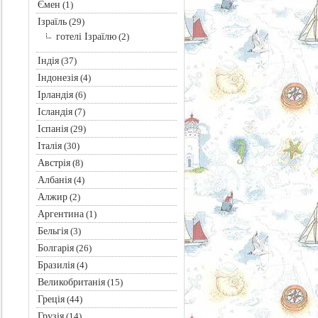
Ємен
(1)
Ізраїль
(29)
готелі Ізраїлю
(2)
Індія
(37)
Індонезія
(4)
Ірландія
(6)
Ісландія
(7)
Іспанія
(29)
Італія
(30)
Австрія
(8)
Албанія
(4)
Алжир
(2)
Аргентина
(1)
Бельгія
(3)
Болгарія
(26)
Бразилія
(4)
Великобританія
(15)
Греція
(44)
Грузія
(14)