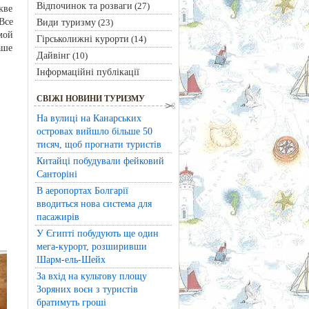
Відпочинок та розваги
(27)
кве
Все
Види туризму
(23)
мой
Гірськолижні курорти
(14)
аше
Дайвінг
(10)
Інформаційні публікації
СВІЖІ НОВИНИ ТУРИЗМУ
На вулиці на Канарських
островах вийшло більше 50
тисяч, щоб прогнати туристів
Китайці побудували фейковий
Санторіні
В аеропортах Болгарії
вводиться нова система для
пасажирів
У Єгипті побудують ще один
мега-курорт, розширивши
Шарм-ель-Шейх
За вхід на культову площу
Зоряних воєн з туристів
братимуть гроші