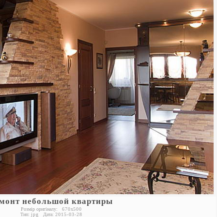
монт небольшой квартиры
Розмір оригіналу:
670
x
500
Тип:
jpg
Дата:
2015-03-28