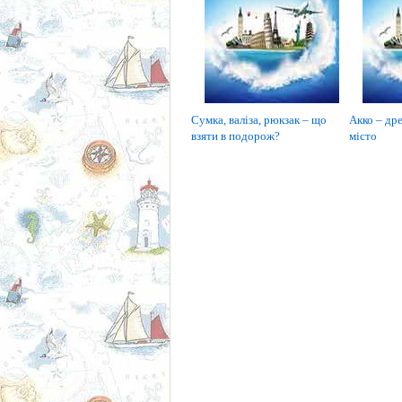
Сумка, валіза, рюкзак – що
Акко – дре
взяти в подорож?
місто