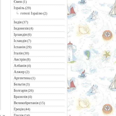
Ємен
(1)
Ізраїль
(29)
готелі Ізраїлю
(2)
Індія
(37)
Індонезія
(4)
Ірландія
(6)
Ісландія
(7)
Іспанія
(29)
Італія
(30)
Австрія
(8)
Албанія
(4)
Алжир
(2)
Аргентина
(1)
Бельгія
(3)
Болгарія
(26)
Бразилія
(4)
Великобританія
(15)
Греція
(44)
Грузія
(14)
в и