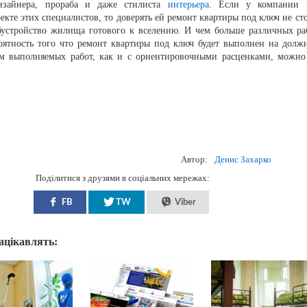
изайнера, прораба и даже стилиста
интерьера
. Если у компании 
екте этих специалистов, то доверять ей ремонт квартиры под ключ не сто
обустройство жилища готового к вселению. И чем больше различных ра
роятность того что ремонт квартиры под ключ будет выполнен на долж
ем выполняемых работ, как и с ориентировочными расценками, можно
Автор:
Денис Захарко
Поділитися з друзями в соціальних мережах:
FB
TW
Viber
зацікавлять: