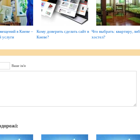
мещений в Киеве –
Кому доверить сделать сайт в
Что выбрать: квартиру, ли
й услуги
Киеве?
хостел?
Ваше ім'я
одорожі: