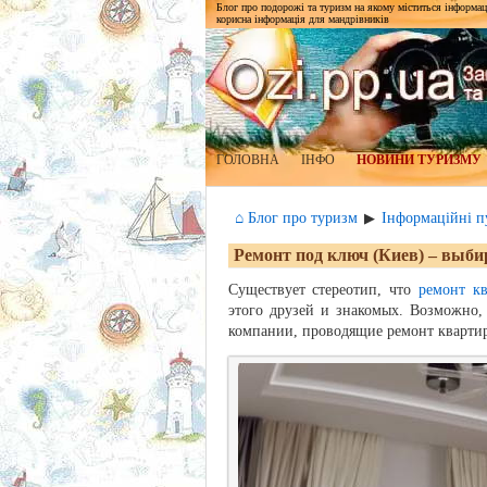
Блог про подорожі та туризм на якому міститься інформаці
корисна інформація для мандрівників
ГОЛОВНА
ІНФО
НОВИНИ ТУРИЗМУ
⌂ Блог про туризм
Інформаційні пу
▶
Ремонт под ключ (Киев) – выби
Существует стереотип, что
ремонт к
этого друзей и знакомых. Возможно, 
компании, проводящие ремонт квартир