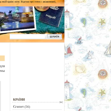
кій країні світу. Відгуки про готелі і авіакомпанії,
для
ены
КРАЇНИ
Єгипет
(56)