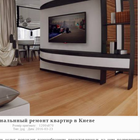
нальнный ремонт квартир в Киеве
Розмір оригіналу:
1200
x
870
Тип:
jpg
Дата:
2016-03-23
ых услуг поражает разнообразием представленных на нем подрядчико