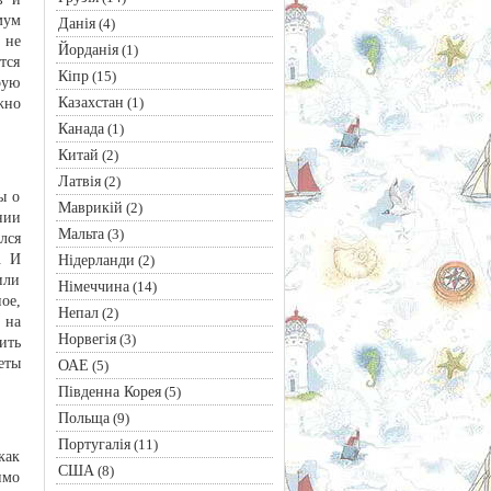
мум
Данія
(4)
 не
Йорданія
(1)
тся
Кіпр
(15)
рую
Казахстан
(1)
жно
Канада
(1)
Китай
(2)
Латвія
(2)
ы о
Маврикій
(2)
нии
Мальта
(3)
лся
. И
Нідерланди
(2)
или
Німеччина
(14)
ое,
Непал
(2)
 на
Норвегія
(3)
ить
еты
ОАЕ
(5)
Південна Корея
(5)
Польща
(9)
Португалія
(11)
как
США
(8)
имо