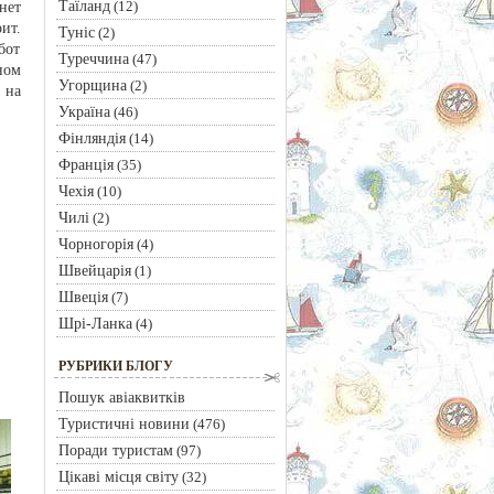
Таїланд
(12)
нет
ит.
Туніс
(2)
бот
Туреччина
(47)
ном
Угорщина
(2)
 на
Україна
(46)
Фінляндія
(14)
Франція
(35)
Чехія
(10)
Чилі
(2)
Чорногорія
(4)
Швейцарія
(1)
Швеція
(7)
Шрі-Ланка
(4)
РУБРИКИ БЛОГУ
Пошук авіаквитків
Туристичні новини
(476)
Поради туристам
(97)
Цікаві місця світу
(32)