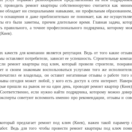
г, проводить ремонт квартиры собственноручно считается как мини
 не обладает ни специальными навыками, ни профильным образованием,
го оснащения и даже приблизительно не понимает, как же осуществляе
ты его были заметны, причем длительное время. Главная задача, кото
ть правильного, а точнее профессионального подрядчика, которому мо
(Киев).
 качеств для компании является репутация. Ведь от того какие отзыв
мы оставляют потребители, зависит ее успешность. Строительные компа
сли ремонт квартиры под ключ, который провели строители, понрави
ует и своим знакомым воспользоваться услугами того же исполнителя
печатлил ее владельца, он оставит негативные отзывы о работе того 
зывы сегодня может любой, у кого есть доступ к сети интернет. Наверн
рые пришли на рынок не на один день, проводят ремонт квартир (Киев)
 Соответственно, если нужно найти подрядчика, которому можно довер
эксперты советуют вспомнить именно про рекомендации, отзывы и сов
который предлагает ремонт под ключ (Киев), важен такой параметр 
абот. Ведь для того чтобы провести ремонт квартиры под ключ пом