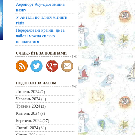
Аеропорт Абу-Дабі змінив
назву
У Анталії почалися мітинги
гідів
Перераховані країни, де за
чайові можна сильно
поплатитися
CЛІДКУЙТЕ ЗА НОВИНАМИ
ПОДОРОЖІ ЗА ЧАСОМ
Липень 2024
(2)
Червень 2024
(3)
Травень 2024
(3)
Квітень 2024
(3)
Березень 2024
(27)
Лютий 2024
(58)