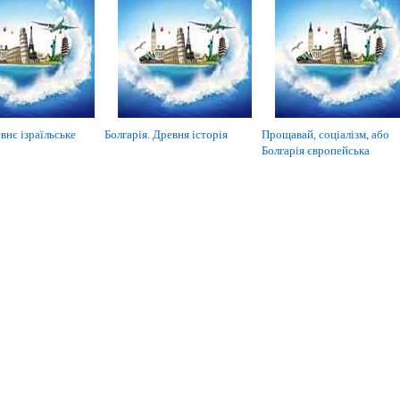
внє ізраїльське
Болгарія. Древня історія
Прощавай, соціалізм, або
Болгарія європейська