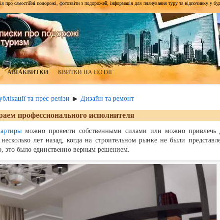
я про самостійні подорожі, фотозвіти з подорожей, інформація для планування туру та відпочинку у будь-я
АВІАКВИТКИ
КВИТКИ НА ПОТЯГ
блікації та прес-релізи
Дизайн та ремонт
▶
раем профессионального исполнителя
вартиры
можно провести собственными силами или можно привлечь 
несколько лет назад, когда на строительном рынке не были представл
, это было единственно верным решением.