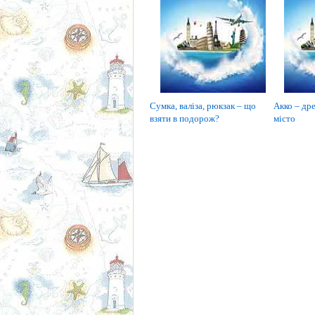
Сумка, валіза, рюкзак – що
Акко – дре
взяти в подорож?
місто