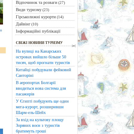
Відпочинок та розваги
(27)
Види туризму
(23)
Гірськолижні курорти
(14)
Дайвінг
(10)
бо
Інформаційні публікації
СВІЖІ НОВИНИ ТУРИЗМУ
На вулиці на Канарських
островах вийшло більше 50
тисяч, щоб прогнати туристів
Китайці побудували фейковий
Санторіні
В аеропортах Болгарії
вводиться нова система для
пасажирів
У Єгипті побудують ще один
мега-курорт, розширивши
Шарм-ель-Шейх
За вхід на культову площу
Зоряних воєн з туристів
братимуть гроші