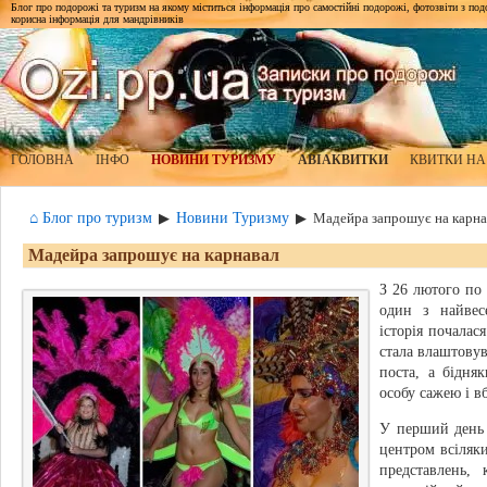
Блог про подорожі та туризм на якому міститься інформація про самостійні подорожі, фотозвіти з подор
корисна інформація для мандрівників
ГОЛОВНА
ІНФО
НОВИНИ ТУРИЗМУ
АВІАКВИТКИ
КВИТКИ НА
⌂ Блог про туризм
Новини Туризму
▶
▶
Мадейра запрошує на карна
Мадейра запрошує на карнавал
З 26 лютого по
один з найве
історія почалас
стала влаштову
поста, а бідня
особу сажею і в
У перший день 
центром всіляки
представлень, 