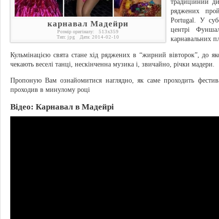
традиційний ди
ряджених прой
Portugal. У суб
карнавал Мадейри
центрі Фунша
Розмір оригіналу:
513
x
359
Тип:
jpg
Дата:
2014-02-10
карнавальних пл
Кульмінацією свята стане хід ряджених в “жирний вівторок”, до як
чекають веселі танці, нескінченна музика і, звичайно, річки мадери.
Пропоную Вам ознайомитися наглядно, як саме проходить фестива
проходив в минулому році
Відео:
Карнавал в Мадейрі