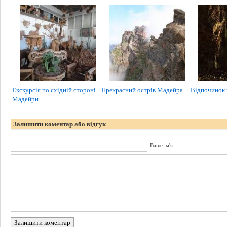
Екскурсія по східній стороні
Прекрасний острів Мадейра
Відпочинок 
Мадейри
Залишити коментар або відгук
Ваше ім'я
Залишити коментар