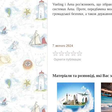
Vueling і Aena роз'яснюють, що зібран
системах Aena. Проте, передбачена мо
громадської безпеки, а також державн
7 лютого 2024
Оцінити публікацію
Матеріали та розповіді, які Вас 