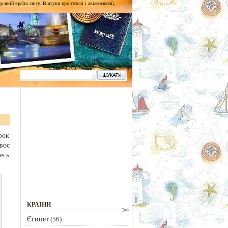
кій країні світу. Відгуки про готелі і авіакомпанії,
рок
воє
есь
КРАЇНИ
Єгипет
(56)