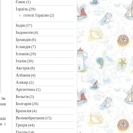
Ємен
(1)
Ізраїль
(29)
готелі Ізраїлю
(2)
Індія
(37)
Індонезія
(4)
Ірландія
(6)
Ісландія
(7)
Іспанія
(29)
Італія
(30)
Австрія
(8)
Албанія
(4)
Алжир
(2)
Аргентина
(1)
Бельгія
(3)
 їм
Болгарія
(26)
ння
Бразилія
(4)
Великобританія
(15)
ада
и і
Греція
(44)
Грузія
(14)