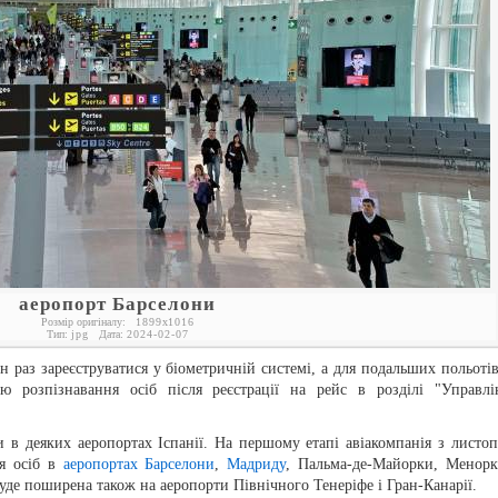
аеропорт Барселони
Розмір оригіналу:
1899
x
1016
Тип:
jpg
Дата:
2024-02-07
н раз зареєструватися у біометричній системі, а для подальших польотів
ю розпізнавання осіб після реєстрації на рейс в розділі "Управлі
и в деяких аеропортах Іспанії. На першому етапі авіакомпанія з листоп
ня осіб в
аеропортах Барселони
,
Мадриду
, Пальма-де-Майорки, Менорк
уде поширена також на аеропорти Північного Тенеріфе і Гран-Канарії.