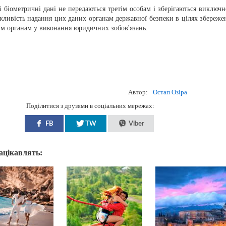
і біометричні дані не передаються третім особам і зберігаються виключн
жливість надання цих даних органам державної безпеки в цілях збереже
им органам у виконання юридичних зобов'язань.
Автор:
Остап Озіра
Поділитися з друзями в соціальних мережах:
FB
TW
Viber
зацікавлять: