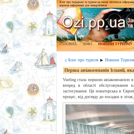
Блог про подорожі та туризм на якому міститься інформаці
корисна інформація для мандрівників
ГОЛОВНА
ІНФО
НОВИНИ ТУРИЗМУ
⌂ Блог про туризм
Новини Туризм
▶
Перша авіакомпанія Іспанії, як
Vueling стала першою авіакомпанією в
вперед в області обслуговування к
застосування. Ця новаторська в Європ
процес, від догляду до посадки в літак