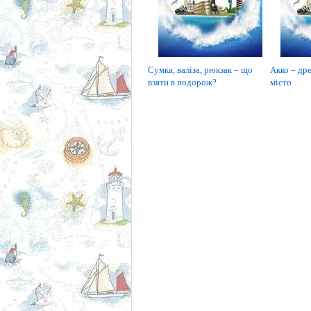
Сумка, валіза, рюкзак – що
Акко – дре
взяти в подорож?
місто