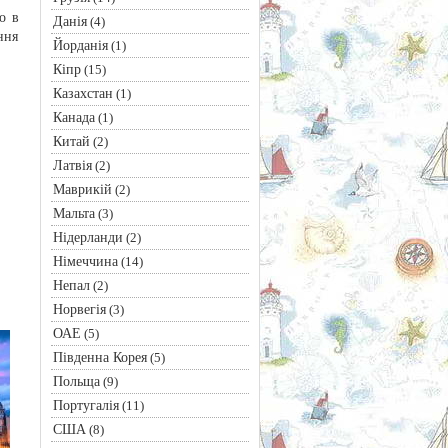
о в
Данія
(4)
ння
Йорданія
(1)
Кіпр
(15)
Казахстан
(1)
Канада
(1)
Китай
(2)
Латвія
(2)
Маврикій
(2)
Мальта
(3)
Нідерланди
(2)
Німеччина
(14)
Непал
(2)
Норвегія
(3)
ОАЕ
(5)
Південна Корея
(5)
Польща
(9)
Португалія
(11)
США
(8)