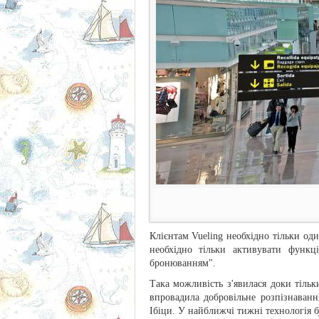
Клієнтам Vueling необхідно тільки оди
необхідно тільки активувати функці
бронюванням".
Така можливість з'явилася доки тільк
впровадила добровільне розпізнаван
Ібіци. У найближчі тижні технологія б