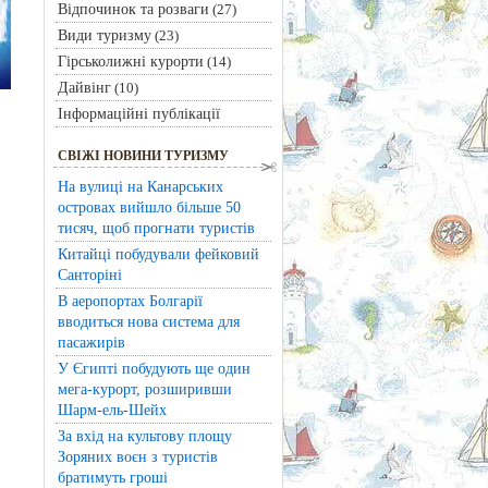
Відпочинок та розваги
(27)
Види туризму
(23)
Гірськолижні курорти
(14)
Дайвінг
(10)
Інформаційні публікації
СВІЖІ НОВИНИ ТУРИЗМУ
На вулиці на Канарських
островах вийшло більше 50
тисяч, щоб прогнати туристів
Китайці побудували фейковий
Санторіні
В аеропортах Болгарії
вводиться нова система для
пасажирів
У Єгипті побудують ще один
мега-курорт, розширивши
Шарм-ель-Шейх
За вхід на культову площу
Зоряних воєн з туристів
братимуть гроші