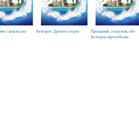
внє ізраїльське
Болгарія. Древня історія
Прощавай, соціалізм, або
Болгарія європейська