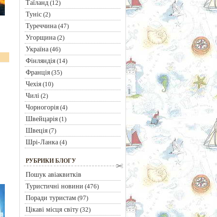
Таїланд
(12)
Туніс
(2)
Туреччина
(47)
Угорщина
(2)
Україна
(46)
Фінляндія
(14)
Франція
(35)
Чехія
(10)
Чилі
(2)
Чорногорія
(4)
Швейцарія
(1)
Швеція
(7)
Шрі-Ланка
(4)
РУБРИКИ БЛОГУ
Пошук авіаквитків
Туристичні новини
(476)
Поради туристам
(97)
Цікаві місця світу
(32)