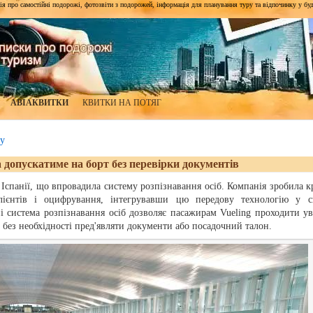
я про самостійні подорожі, фотозвіти з подорожей, інформація для планування туру та відпочинку у будь-я
АВІАКВИТКИ
КВИТКИ НА ПОТЯГ
у
а допускатиме на борт без перевірки документів
 Іспанії, що впровадила систему розпізнавання осіб. Компанія зробила к
лієнтів і оцифрування, інтегрувавши цю передову технологію у с
і система розпізнавання осіб дозволяє пасажирам Vueling проходити ув
, без необхідності пред'являти документи або посадочний талон.