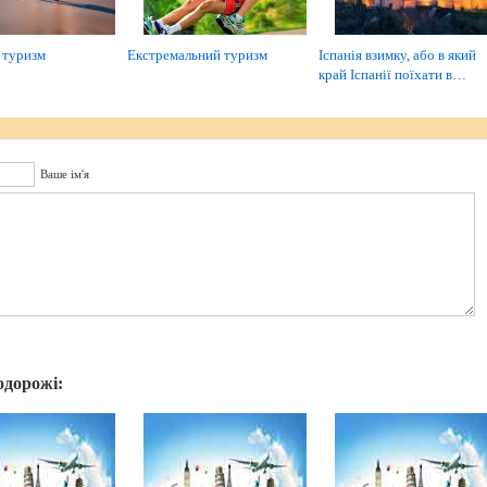
 туризм
Екстремальний туризм
Іспанія взимку, або в який
край Іспанії поїхати в…
Ваше ім'я
одорожі: