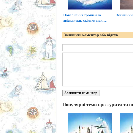
Повернення грошей за
Весільний
авіаквитки: скільки мені…
Залишити коментар або відгук
Залишити коментар
Популярні теми про туризм та п