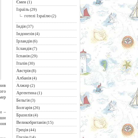
Ємен
(1)
Ізраїль
(29)
готелі Ізраїлю
(2)
Індія
(37)
Індонезія
(4)
Ірландія
(6)
Ісландія
(7)
Іспанія
(29)
Італія
(30)
Австрія
(8)
Албанія
(4)
Алжир
вив
(2)
ого
Аргентина
(1)
мер
Бельгія
(3)
Болгарія
(26)
и –
Бразилія
(4)
вши
Великобританія
(15)
ння
Греція
(44)
Грузія
(14)