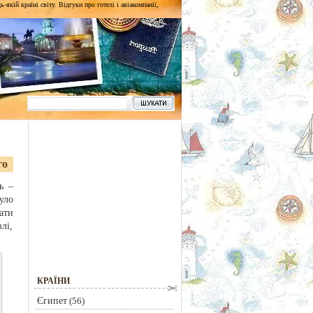
кій країні світу. Відгуки про готелі і авіакомпанії,
го
ь –
уло
ати
лі,
КРАЇНИ
Єгипет
(56)