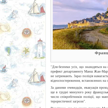
Франц
"Для безпеки усіх, що знаходяться на
префект департаменту Манш Жан-Марк С
не затримають. Зараз поліція намагає
відеоспостереження, встановлених на о
За даними очевидців, евакуація прох
ще в грудні минулого року французьк
число співробітників поліції, що ма
терористичної загрози".