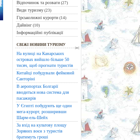
Відпочинок та розваги
(27)
Види туризму
(23)
Гірськолижні курорти
(14)
Дайвінг
(10)
Інформаційні публікації
СВІЖІ НОВИНИ ТУРИЗМУ
На вулиці на Канарських
островах вийшло більше 50
тисяч, щоб прогнати туристів
Китайці побудували фейковий
Санторіні
В аеропортах Болгарії
вводиться нова система для
пасажирів
У Єгипті побудують ще один
мега-курорт, розширивши
Шарм-ель-Шейх
За вхід на культову площу
Зоряних воєн з туристів
братимуть гроші