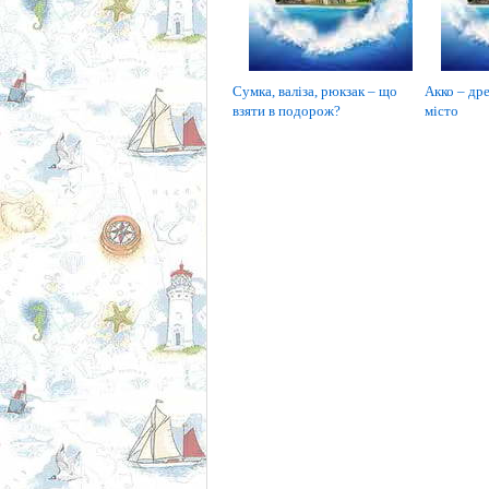
Сумка, валіза, рюкзак – що
Акко – дре
взяти в подорож?
місто