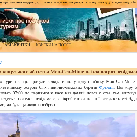
я про самостійні подорожі, фотозвіти з подорожей, інформація для планування туру та відпочинку у будь-я
АВІАКВИТКИ
КВИТКИ НА ПОТЯГ
у
французького абатства Мон-Сен-Мішель із-за погроз невідомо
ію туристів, що прибули відвідати популярну пам'ятку Мон-Сен-Мішел
 невеликому острові біля північно-західних берегів
Франції
. Цю міру б
лизько 07:00 по паризькому часу невідомий чоловік став там вигукув
 ведуться пошуки невідомого, співробітники поліції оглядають усі будів
мо, чи була ця людина озброєна.