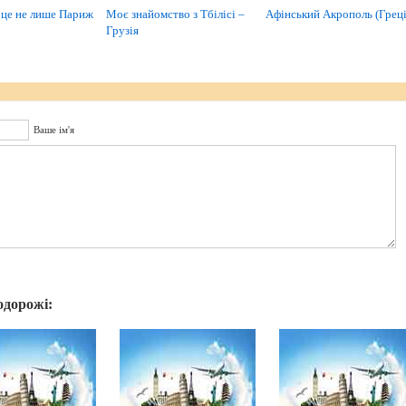
 це не лише Париж
Моє знайомство з Тбілісі –
Афінський Акрополь (Греці
Грузія
Ваше ім'я
одорожі: