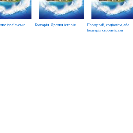
внє ізраїльське
Болгарія. Древня історія
Прощавай, соціалізм, або
Болгарія європейська