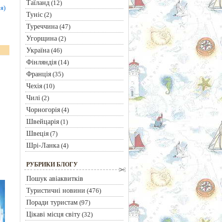
Таїланд
(12)
я)
Туніс
(2)
Туреччина
(47)
Угорщина
(2)
Україна
(46)
Фінляндія
(14)
Франція
(35)
Чехія
(10)
Чилі
(2)
Чорногорія
(4)
Швейцарія
(1)
Швеція
(7)
Шрі-Ланка
(4)
РУБРИКИ БЛОГУ
Пошук авіаквитків
Туристичні новини
(476)
Поради туристам
(97)
Цікаві місця світу
(32)