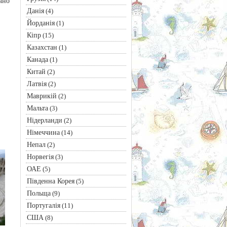
чно
Данія
(4)
Йорданія
(1)
Кіпр
(15)
Казахстан
(1)
Канада
(1)
Китай
(2)
Латвія
(2)
Маврикій
(2)
Мальта
(3)
Нідерланди
(2)
Німеччина
(14)
Непал
(2)
Норвегія
(3)
ОАЕ
(5)
Південна Корея
(5)
Польща
(9)
Португалія
(11)
США
(8)