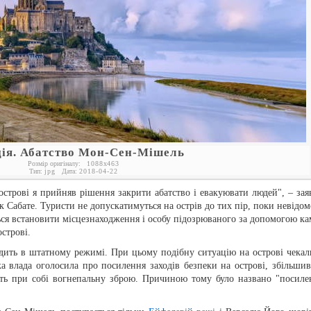
ія. Абатство Мон-Сен-Мішель
Розмір оригіналу:
1088
x
463
Тип:
jpg
Дата:
2018-04-22
 острові я прийняв рішення закрити абатство і евакуювати людей", – зая
абате. Туристи не допускатимуться на острів до тих пір, поки невідом
ться встановити місцезнаходження і особу підозрюваного за допомогою ка
строві.
одить в штатному режимі. При цьому подібну ситуацію на острові чекал
а влада оголосила про посилення заходів безпеки на острові, збільши
ють при собі вогнепальну зброю. Причиною тому було названо "посиле