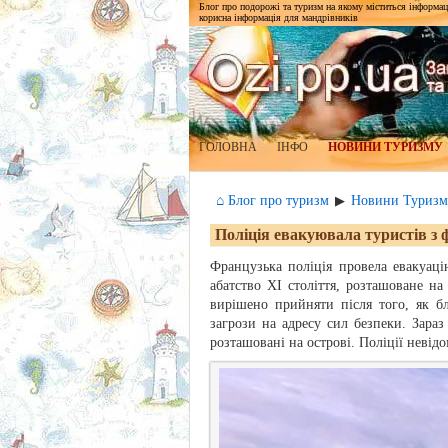
Блог про подорожі та туризм на якому міститься інформаці
корисна інформація для мандрівників
ГОЛОВНА
ІНФО
НОВИНИ ТУРИЗМУ
⌂ Блог про туризм
Новини Туризм
▶
Поліція евакуювала туристів з 
Французька поліція провела евакуац
абатство XI століття, розташоване на
вирішено прийняти після того, як б
загрози на адресу сил безпеки. Зараз
розташовані на острові. Поліції невідо