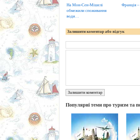
На Мон-Сен-Мішелі
Франція –
обмежили споживання
води…
Залишити коментар або відгук
Залишити коментар
Популярні теми про туризм та п