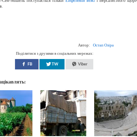
н-Сен-Мішель поступається тільки
Ейфелевій вежі
і Версалю.Його щорі
в.
Автор:
Остап Озіра
Поділитися з друзями в соціальних мережах:
FB
TW
Viber
зацікавлять: