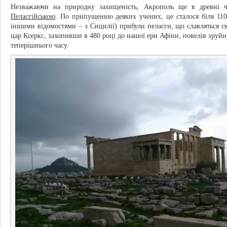
Незважаючи на природну захищеність, Акрополь ще в древні ч
Пеласгійською
. По припущенню деяких учених, це сталося біля 1100
іншими відомостями – з Сицилії) прибули пеласги, що славляться с
цар Ксеркс, захопивши в 480 році до нашої ери Афіни, повелів зруйну
теперішнього часу.