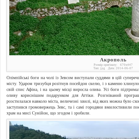
Акрополь
Розмір оригіналу:
670
x
447
Тип:
jpg
Дата:
2014-06-07
Олімпійські боги на чолі із Зевсом виступали суддями в цій супереч
місту. Ударом тризубця розітнув посейдон скелю, і з каменю хлинул
свій спис Афіна, і на цьому місці виросла олива. Усі боги підтрима
оливу кориснішим подарунком для Аттіки. Розгніваний програ
розстилалася навколо міста, величезні хвилі, від яких можна було сх
заступився громовержець Зевс, та і самі городяни вмилостивили по
храм на мисі Сунійон, що згодом і зробили.