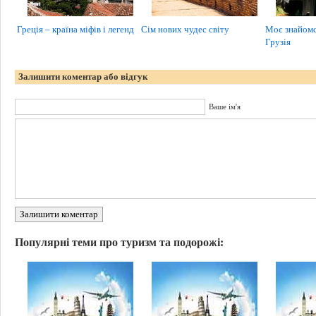
Греція – країна міфів і легенд
Сім нових чудес світу
Моє знайомст
Грузія
Залишити коментар або відгук
Ваше ім'я
Залишити коментар
Популярні теми про туризм та подорожі: