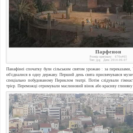
Парфенон
Розмір оригіналу:
670
x
465
Тип:
jpg
Дата:
2014-06-07
Панафінеі спочатку були сільським святом урожаю : за переказами, 
об'єдналися в одну державу. Перший день свята присвячувався музи
спеціально побудованому Периклом театрі. Потім слідували гімнаст
трієр. Переможці отримували маслиновий вінок або красиву глиняну