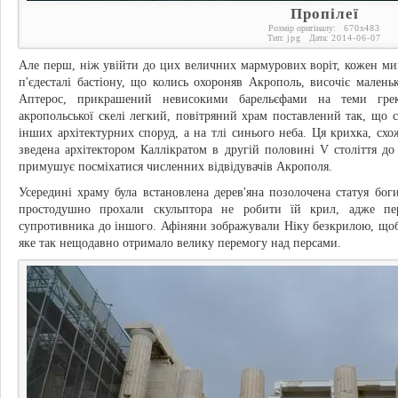
Пропілеї
Розмір оригіналу:
670
x
483
Тип:
jpg
Дата:
2014-06-07
Але перш, ніж увійти до цих величних мармурових воріт, кожен мим
п'єдесталі бастіону, що колись охороняв Акрополь, височіє мале
Аптерос, прикрашений невисокими барельєфами на теми грек
акропольської скелі легкий, повітряний храм поставлений так, що 
інших архітектурних споруд, а на тлі синього неба. Ця крихка, сх
зведена архітектором Каллікратом в другій половині V століття до
примушує посміхатися численних відвідувачів Акрополя.
Усередині храму була встановлена дерев'яна позолочена статуя бог
простодушно прохали скульптора не робити їй крил, адже пер
супротивника до іншого. Афіняни зображували Ніку безкрилою, щоб 
яке так нещодавно отримало велику перемогу над персами.