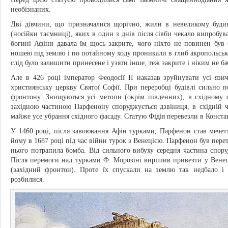
необізнаних.
Дві дівчини, що призначалися щорічно, жили в невеликому будин
(носійки таємниці), яких в один з днів після сівби чекало випроб
богині Афіни давала їм щось закрите, чого ніхто не повинен був 
ношею під землю і по потайному ходу проникали в глиб акропольсько
слід було залишити принесене і узяти інше, теж закрите і ніким не б
Але в 426 році імператор Феодосії II наказав зруйнувати усі яз
християнську церкву Святої Софії. При переробці будівлі сильно п
фронтону. Знищуються усі метопи (окрім південних), в східному 
західною частиною Парфенону споруджується дзвіниця, в східній 
майже усе убрання східного фасаду. Статую Фідія перевезли в Конста
У 1460 році, після завоювання Афін турками, Парфенон став мече
йому в 1687 році під час війни турок з Венецією. Парфенон був перет
нього потрапила бомба. Від сильного вибуху середня частина спору
Після перемоги над турками Ф. Морозіні вирішив привезти у Венеці
(західний фронтон). Проте їх спускали на землю так недбало і 
розбилися.