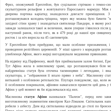
Фриз, опоясуючий Ерехтейон, був суцільною стрічкою з темно-си
скульптурним рельєфом з жовтуватого Паросського мармуру. Між 
дверима портика каріатид знаходилося довгасте приміщення. З
розташовувався колодязь-тріщина, через яку можна було бачити "
західної стіни храму і знаходиться святилище Пандори, в якому ро
завжди залишалося такої ж величини, яким уперше з'явилося після у
наступний ранок, після того, як в 479 році до нашої ери священ
росток і за ніч виросла на 45 сантиметрів.
У Ерехтейоне були прибудови, що мали особливе призначення, і 
проведення релігійних церемоній. У ніші одного з коридорів розта
улюбленця Афіни, якого жерці вигодовували медовими пряниками.
На відміну від Парфенону, який був приймальним залом богині, Ерех
Тут Афіна жила в невеликому храмі, що розташовувався біля м
найдревніша статуя була оточена таємницями і легендами, і вв
скульптора, а "зображення її впало прямо з неба". Маслинову ста
витканий з особливою ретельністю. Плутарх повідомляє, що, коли жер
її особливим покривалом, афіняни намагалися провести цей день у бе
Афіни у цей момент як би відключалася від них.
Маслинова
статуя Афіни
називалася "Палеон", перед нею завж
виготовленому знаменитим ювеліром Кал-Лімахом. Світильник напо
робили з азбесту. Дим від світильника відводили до стелі по бронзов
Перед цією статуєю проводилися самі таємничі священнодіяння ж