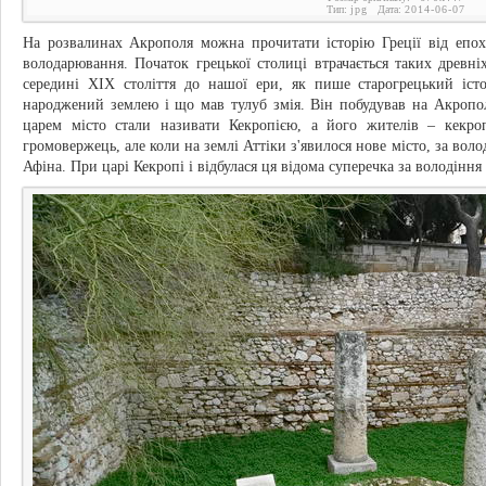
Тип:
jpg
Дата:
2014-06-07
На розвалинах Акрополя можна прочитати історію Греції від епо
володарювання. Початок грецької столиці втрачається таких древн
середині XIX століття до нашої ери, як пише старогрецький іст
народжений землею і що мав тулуб змія. Він побудував на Акропо
царем місто стали називати Кекропією, а його жителів – кекро
громовержець, але коли на землі Аттіки з'явилося нове місто, за вол
Афіна. При царі Кекропі і відбулася ця відома суперечка за володіння