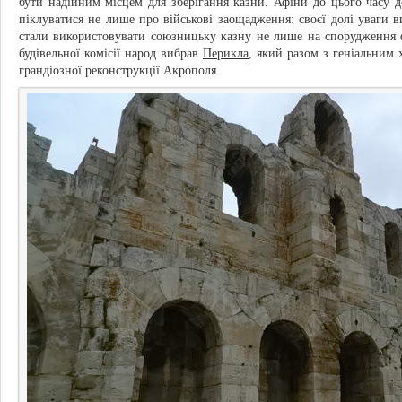
бути надійним місцем для зберігання казни. Афіни до цього часу д
піклуватися не лише про військові заощадження: своєї долі уваги 
стали використовувати союзницьку казну не лише на спорудження 
будівельної комісії народ вибрав
Перикла
, який разом з геніальним
грандіозної реконструкції Акрополя.