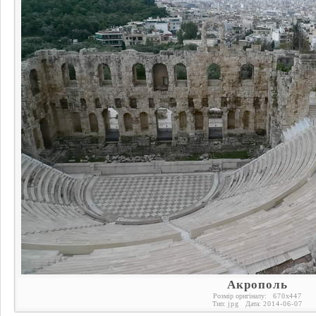
Акрополь
Розмір оригіналу:
670
x
447
Тип:
jpg
Дата:
2014-06-07