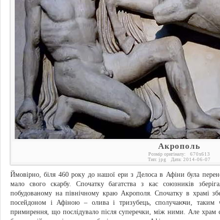
Акрополь
Розмір оригіналу:
670
x
613
Тип:
jpg
Дата:
2014-06-07
Ймовірно, біля 460 року до нашої ери з Делоса в Афіни була перен
мало свого скарбу. Спочатку багатства з кас союзників збері
побудованому на північному краю Акрополя. Спочатку в храмі зб
посейдоном і Афіною – олива і тризубець, сполучаючи, таким 
примирення, що послідувало після суперечки, між ними. Але храм с