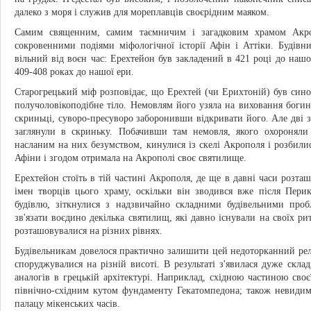
далеко з моря і служив для мореплавців своєрідним маяком.
Самим священним, самим таємничим і загадковим храмом Акр
сокровенними подіями міфологічної історії Афін і Аттіки. Будів
вільний від воєн час: Ерехтейон був закладений в 421 році до нашої
409-408 роках до нашої ери.
Старогрецький міф розповідає, що Ерехтей (чи Ерихтоній) був сином 
получоловікоподібне тіло. Немовлям його узяла на виховання богин
скриньці, суворо-пресуворо заборонивши відкривати його. Але дві з с
заглянули в скриньку. Побачивши там немовля, якого охороняли 
насланим на них безумством, кинулися із скелі Акрополя і розбилися
Афіни і згодом отримала на Акрополі своє святилище.
Ерехтейон стоїть в тій частині Акрополя, де ще в давні часи розташ
імен творців цього храму, оскільки він зводився вже після Пери
будівлю, зіткнулися з надзвичайно складними будівельними про
зв'язати воєдино декілька святилищ, які давно існували на своїх р
розташовувалися на різних рівнях.
Будівельникам довелося практично залишити цей недоторканний рель
споруджувалися на різній висоті. В результаті з'явилася дуже скла
аналогів в грецькій архітектурі. Наприклад, східною частиною своє
північно-східним кутом фундаменту Гекатомпедона; також невидимо
палацу мікенських часів.