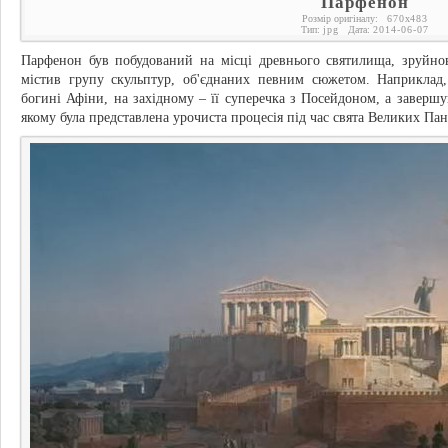
Парфенон
Розмір оригіналу:
670
x
483
Тип:
jpg
Дата:
2014-06-07
Парфенон був побудований на місці древнього святилища, зруйн
містив групу скульптур, об'єднаних певним сюжетом. Наприклад
богині Афіни, на західному – її суперечка з Посейдоном, а заверш
якому була представлена урочиста процесія під час свята Великих Пан