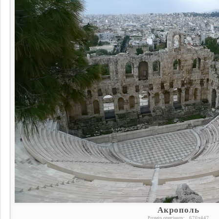
Акрополь
Розмір оригіналу:
670
x
447