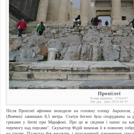
Пропілеї
Розмір оригіналу:
670
x
447
Тип:
jpg
Дата:
2014-06-07
Після Пропілеї афіняни виходили на головну площу Акрополя, 
(Воячки) заввишки 8,5 метра. Статуя богині була споруджена за р
греками у битві при Марафоні. Про це ж свідчив і напис на кам
перемогу над персами". Скульптор Фідій виконав її в повному озбро
на грудях. П'єдестал був високим, і позолочений наконечник спис