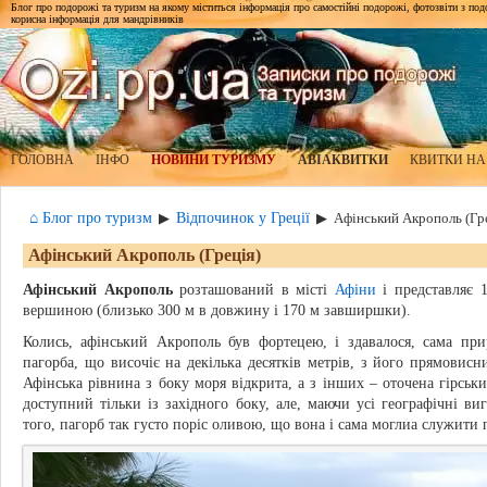
Блог про подорожі та туризм на якому міститься інформація про самостійні подорожі, фотозвіти з подор
корисна інформація для мандрівників
ГОЛОВНА
ІНФО
НОВИНИ ТУРИЗМУ
АВІАКВИТКИ
КВИТКИ НА
⌂ Блог про туризм
Відпочинок у Греції
▶
▶
Афінський Акрополь (Гр
Афінський Акрополь (Греція)
Афінський Акрополь
розташований в місті
Афіни
і представляє 
вершиною (близько 300 м в довжину і 170 м завширшки).
Колись, афінський Акрополь був фортецею, і здавалося, сама пр
пагорба, що височіє на декілька десятків метрів, з його прямовис
Афінська рівнина з боку моря відкрита, а з інших – оточена гірс
доступний тільки із західного боку, але, маючи усі географічні виг
того, пагорб так густо поріс оливою, що вона і сама моглиа служити