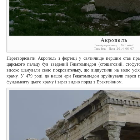
Акрополь
Розмір оригіналу:
670
x
447
Тип:
jpg
Дата:
2014-06-07
Перетворювати Акрополь з фортеці у святилище першим став пра
царського палацу був зведений Гекатомпедон (стошаговий, стофут
високо шанували свою покровительку, що відпустили на волю усіх 
храму. У 479 році до нашої ери Гекатомпедон зруйнували перси п
фундаменту цього храму і зараз видно поряд з Ерехтейоном.