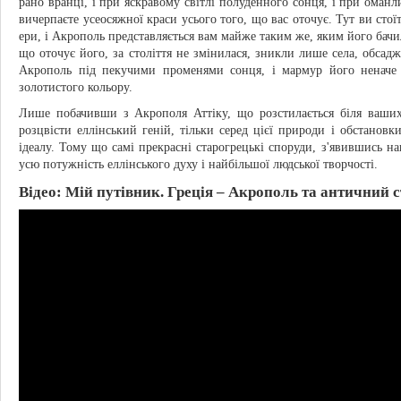
рано вранці, і при яскравому світлі полуденного сонця, і при оманл
вичерпаєте усеосяжної краси усього того, що вас оточує. Тут ви стої
ери, і Акрополь представляється вам майже таким же, яким його бачи
що оточує його, за століття не змінилася, зникли лише села, обсад
Акрополь під пекучими променями сонця, і мармур його неначе
золотистого кольору.
Лише побачивши з Акрополя Аттіку, що розстилається біля ваших 
розцвісти еллінський геній, тільки серед цієї природи і обстановк
ідеалу. Тому що самі прекрасні старогрецькі споруди, з'явившись на
усю потужність еллінського духу і найбільшої людської творчості.
Відео: Мій путівник. Греція – Акрополь та античний с