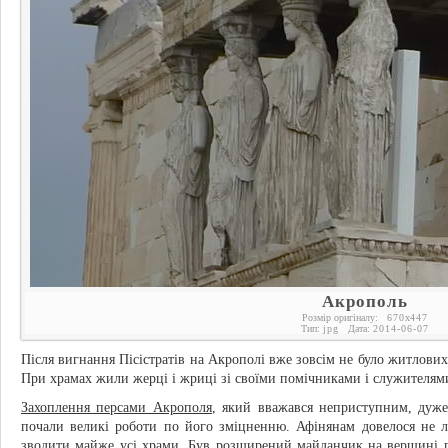
Акрополь
Розмір оригіналу:
670
x
447
Тип:
jpg
Дата:
2014-06-07
Після вигнання Пісістратів на Акрополі вже зовсім не було житлових 
При храмах жили жерці і жриці зі своїми помічниками і служителям
Захоплення персами Акрополя
, який вважався неприступним, дуже 
почали великі роботи по його зміцненню. Афінянам довелося не л
зводити майже усі храми. Був розширений майданчик на вершині па