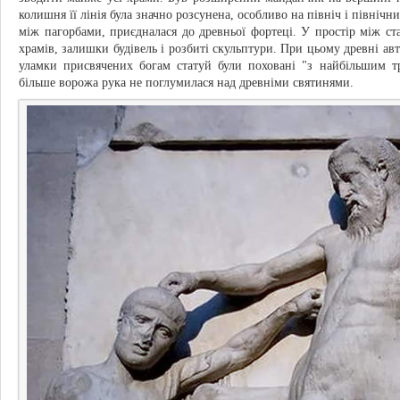
колишня її лінія була значно розсунена, особливо на північ і північн
між пагорбами, приєдналася до древньої фортеці. У простір між с
храмів, залишки будівель і розбиті скульптури. При цьому древні ав
уламки присвячених богам статуй були поховані "з найбільшим т
більше ворожа рука не поглумилася над древніми святинями.