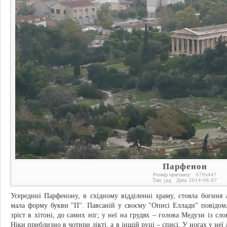
Парфенон
Розмір оригіналу:
670
x
447
Тип:
jpg
Дата:
2014-06-07
Усередині Парфенону, в східному відділенні храму, стояла богиня 
мала форму букви "П". Павсаній у своєму "Описі Еллади" повідом
зріст в хітоні, до самих ніг; у неї на грудях – голова Медузи із сл
Ніки приблизно в чотири лікті, а в іншій руці – списі. У ногах у неї 