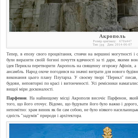
Акрополь
Розмір оригіналу:
670
x
447
Тип:
jpg
Дата:
2014-06-07
Тепер, в епоху свого процвітання, стоячи на вершині могутності і
були виразити своїй богині почуття вдячності за ті дари, якими вон
ідея Перикла перетворити Акрополь на священну огорожу Афінів, 
ансамбль. Народ охоче погодився на значні витрати для нового будів
виконання цього плану Плутарха. У своєму творі "Перикл" писав,
будови, неповторні по красі і витонченості. Усі ремісники намагали
вищої міри досконалості.
Парфенон
. На найвищому місці Акрополя височіє Парфенон, який
того, що його оточує. Відомо, що будувати його було важко і дорого,
непомітно: храм виник як би сам собою, не було ніякого насильницьк
єдність "задумів" природи і архітектора.