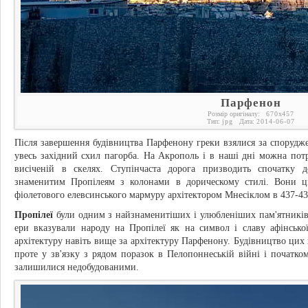
Парфенон
Розмір оригіналу:
670
x
457
Тип:
jpg
Дата:
2014-06-07
Після завершення будівництва Парфенону греки взялися за спорудже
увесь західний схил пагорба. На Акрополь і в наші дні можна по
висіченій в скелях. Ступінчаста дорога призводить спочатку 
знаменитим Пропілеям з колонами в дорическому стилі. Вони ціл
фіолетового елевсинського мармуру архітектором Мнесіклом в 437-43
Пропілеї
були одним з найзнаменитіших і улюбленіших пам'ятників 
ери вказували народу на Пропілеї як на символ і славу афінської
архітектуру навіть вище за архітектуру Парфенону. Будівництво цих 
проте у зв'язку з рядом поразок в Пелопоннеській війні і початко
залишилися недобудованими.