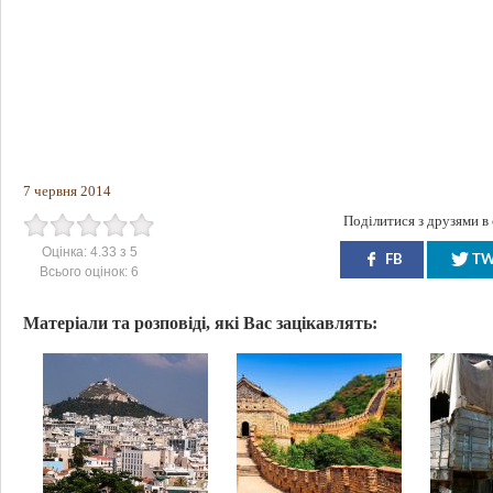
7 червня 2014
Поділитися з друзями в
Оцінка:
4.33
з
5
FB
T
Всього оцінок:
6
Матеріали та розповіді, які Вас зацікавлять: