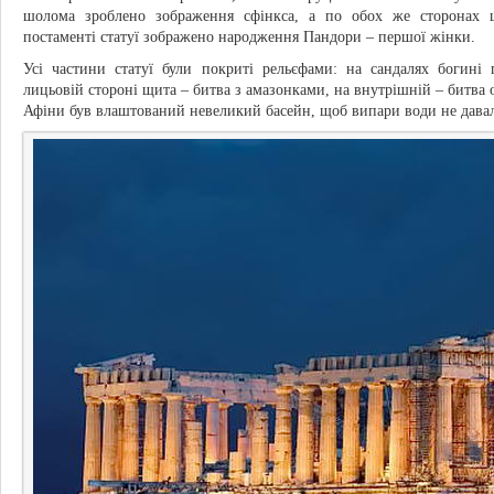
шолома зроблено зображення сфінкса, а по обох же сторонах 
постаменті статуї зображено народження Пандори – першої жінки.
Усі частини статуї були покриті рельєфами: на сандалях богині 
лицьовій стороні щита – битва з амазонками, на внутрішній – битва 
Афіни був влаштований невеликий басейн, щоб випари води не давал