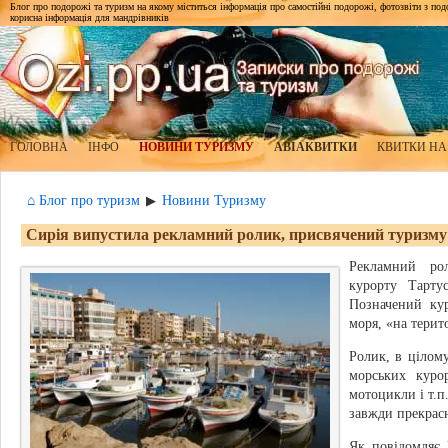
Блог про подорожі та туризм на якому міститься інформація про самостійні подорожі, фотозвіти з подор
корисна інформація для мандрівників
ГОЛОВНА
ІНФО
НОВИНИ ТУРИЗМУ
АВІАКВИТКИ
КВИТКИ НА
⌂ Блог про туризм
Новини Туризму
▶
Сирія випустила рекламний ролик, присвячений туризму
Рекламний ро
курорту Тарту
Позначений ку
моря, «на терит
Ролик, в цілому
морських куро
мотоцикли і т.
завжди прекрас
Як повідомляє 