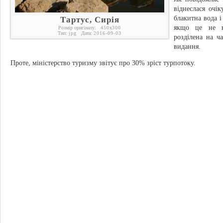
віднеслася очі
блакитна вода і
Тартус, Сирія
якщо це не к
Розмір оригіналу:
450
x
300
Тип:
jpg
Дата:
2016-09-03
розділена на ч
видання.
Проте, міністерство туризму звітує про 30% зріст турпотоку.