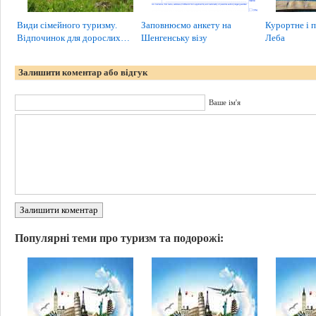
Види сімейного туризму.
Заповнюємо анкету на
Курортне і 
Відпочинок для дорослих…
Шенгенську візу
Леба
Залишити коментар або відгук
Ваше ім'я
Залишити коментар
Популярні теми про туризм та подорожі: