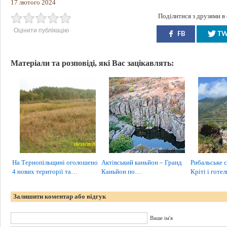
17 лютого 2024
Поділитися з друзями в
Оцінити публікацію
FB
T
Матеріали та розповіді, які Вас зацікавлять:
На Тернопільщині оголошено
Актівський каньйон – Гранд
Рибальське с
4 нових території та…
Каньйон по…
Кріті і готел
Залишити коментар або відгук
Ваше ім'я