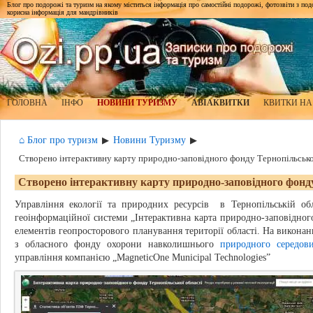
Блог про подорожі та туризм на якому міститься інформація про самостійні подорожі, фотозвіти з подор
корисна інформація для мандрівників
ГОЛОВНА
ІНФО
НОВИНИ ТУРИЗМУ
АВІАКВИТКИ
КВИТКИ НА
⌂ Блог про туризм
Новини Туризму
▶
▶
Створено інтерактивну карту природно-заповідного фонду Тернопільсько
Створено інтерактивну карту природно-заповідного фонду
Управління екології та природних ресурсів в Тернопільській о
геоінформаційної системи „Інтерактивна карта природно-заповідного
елементів геопросторового планування території області. На виконан
з обласного фонду охорони навколишнього
природного середов
управління компанією „MagneticOne Municipal Technologies”