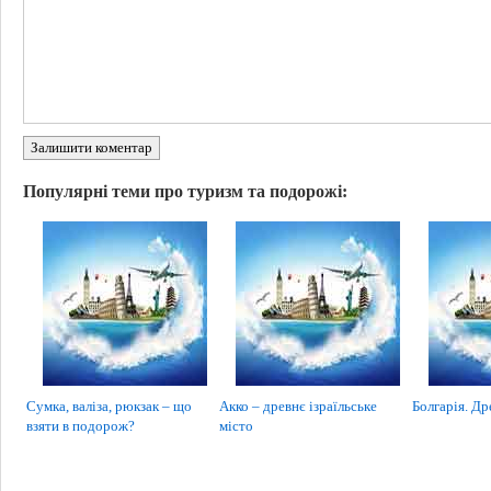
Залишити коментар
Популярні теми про туризм та подорожі:
Сумка, валіза, рюкзак – що
Акко – древнє ізраїльське
Болгарія. Др
взяти в подорож?
місто