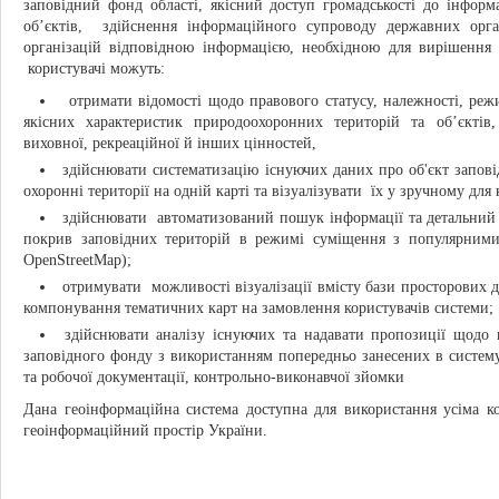
заповідний фонд області, якісний доступ громадськості до інформ
об’єктів, здійснення інформаційного супроводу державних орган
організацій відповідною інформацією, необхідною для вирішення
користувачі можуть:
отримати відомості щодо правового статусу, належності, режи
якісних характеристик природоохоронних територій та об’єктів, 
виховної, рекреаційної й інших цінностей,
здійснювати систематизацію існуючих даних про об'єкт запові
охоронні території на одній карті та візуалізувати їх у зручному для 
здійснювати автоматизований пошук інформації та детальний
покрив заповідних територій в режимі суміщення з популярними
OpenStreetMap);
отримувати можливості візуалізації вмісту бази просторових 
компонування тематичних карт на замовлення користувачів системи;
здійснювати аналізу існуючих та надавати пропозиції щодо 
заповідного фонду з використанням попередньо занесених в систему
та робочої документації, контрольно-виконавчої зйомки
Дана геоінформаційна система доступна для використання усіма к
геоінформаційний простір України.