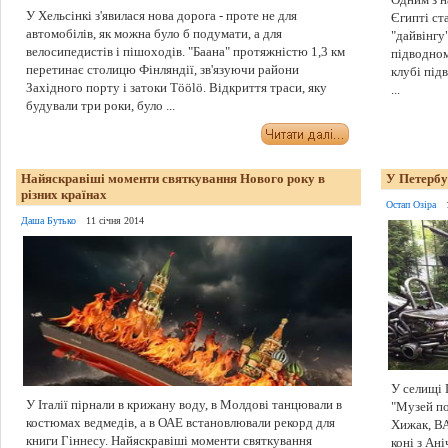
У Хельсінкі з'явилася нова дорога - проте не для
Єгипті ст
автомобілів, як можна було б подумати, а для
"дайвінгу"
велосипедистів і пішоходів. "Баана" протяжністю 1,3 км
підводном
перетинає столицю Фінляндії, зв'язуючи райони
клубі під
Західного порту і затоки Töölö. Відкриття траси, яку
...
будували три роки, було ...
Найяскравіші моменти святкування Нового року в
У Петербу
різних країнах
Остап Озіра
Даша Бутько
11 січня 2014
У селищі 
У Італії пірнали в крижану воду, в Молдові танцювали в
"Музей по
костюмах ведмедів, а в ОАЕ встановлювали рекорд для
Хижак, ВА
книги Гіннесу. Найяскравіші моменти святкування
коні з Ані