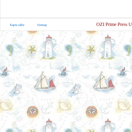
OZI Prime Press U
Карта сайту
Sitemap