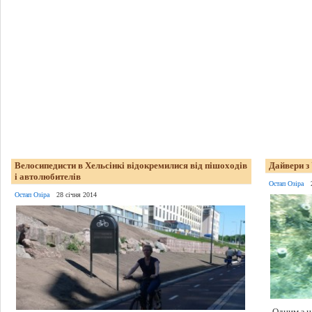
Велосипедисти в Хельсінкі відокремилися від пішоходів
Дайвери з
і автолюбителів
Остап Озіра
Остап Озіра
28 січня 2014
Одним з н