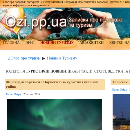
Блог про подорожі та туризм на якому міститься інформація про самостійні подорожі, фотозвіти з подор
корисна інформація для мандрівників
ГОЛОВНА
ІНФО
НОВИНИ ТУРИЗМУ
АВІАКВИТКИ
КВИТКИ НА
⌂ Блог про туризм
Новини Туризму
▶
КАТЕГОРІЯ
ТУРИСТИЧНІ НОВИНИ
: ЦІКАВІ ФАКТИ, СТАТТІ, ВІДГУКИ Т
Фінляндія бореться з Норвегією за туристів і північне
Хельсінкі
сяйво
Остап Озіра
Остап Озіра
29 січня 2014