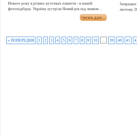
Нового року в різних куточках планети - в нашій
Запрацює 
фотопідбірці. Україна зустріла Новий рік під знаком ...
лютому 201
…
« ПОПЕРЕДНЯ
1
2
3
4
5
6
7
8
9
10
39
40
41
4