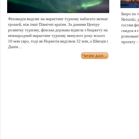
Бюро по т
Фінляндія виділяє на маркетинг туризму набагато менше
Helsinki, 
грошей, ніж інші Північні країни. За даними Центру
гостям фі
розвитку туризму, фінська держава відвела з бюджету на
скидок в г
міжнародний маркетинг туризму минулого року всього
різномані
10 млн євро, тоді як Норвегія виділила 32 млн, а Швеція і
проекту - 
Данія ...