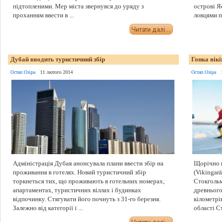
підтопленими. Мер міста звернувся до уряду з
острові Я
проханням ввести в ...
ловцями пе
Дубай вводить туристичний збір
Гонка вікі
Остап Озіра
11 лютого 2014
Остап Озіра
Адміністрація Дубая анонсувала плани ввести збір на
Щорічно в
проживання в готелях. Новий туристичний збір
(Vikingar
торкнеться тих, що проживають в готельних номерах,
Стокгольм
апартаментах, туристичних віллах і будинках
древнього
відпочинку. Стягувати його почнуть з 31-го березня.
кілометрі
Залежно від категорії і ...
області Ст