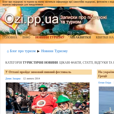
Блог про подорожі та туризм на якому міститься інформація про самостійні подорожі, фотозвіти з подор
корисна інформація для мандрівників
ГОЛОВНА
ІНФО
НОВИНИ ТУРИЗМУ
АВІАКВИТКИ
КВИТКИ НА
⌂ Блог про туризм
Новини Туризму
▶
КАТЕГОРІЯ
ТУРИСТИЧНІ НОВИНИ
: ЦІКАВІ ФАКТИ, СТАТТІ, ВІДГУКИ Т
У Оттаві пройде зимовий пивний фестиваль
На україн
Греції
Денис Захарко
12 лютого 2014
Остап Озіра