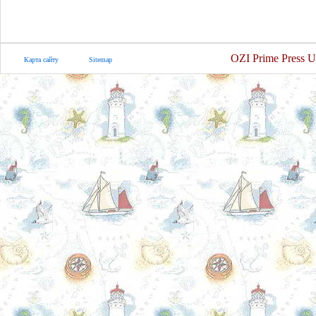
OZI Prime Press U
Карта сайту
Sitemap