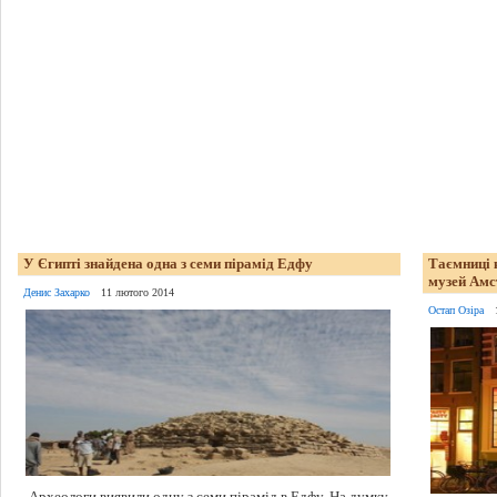
У Єгипті знайдена одна з семи пірамід Едфу
Таємниці 
музей Амс
Денис Захарко
11 лютого 2014
Остап Озіра
Археологи виявили одну з семи пірамід в Едфу. На думку