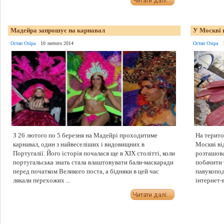
Мадейра запрошує на карнавал
У Москві 
Остап Озіра
10 лютого 2014
Остап Озіра
З 26 лютого по 5 березня на Мадейрі проходитиме
На терито
карнавал, один з найвеселіших і видовищних в
Москві ві
Португалії. Його історія почалася ще в XIX столітті, коли
розташова
португальська знать стала влаштовувати бали-маскаради
побачити 
перед початком Великого поста, а бідняки в цей час
павукопод
лякали перехожих ...
інтернет-в