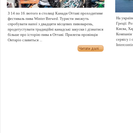
З 14 по 16 лютого в столиці Канади Оттаві проходитиме
На україн
фестиваль пива Winter Brewed. Туристи зможуть
Греції. Р
спробувати напої з двадцяти місцевих пивоварень,
Києва, Ха
продегустувати традиційні канадські закуски і дізнатися
Компанія 
більше про історію пива в Оттаві. Прилегла провінція
сервісу і 
Онтаріо славиться ...
Intercontin