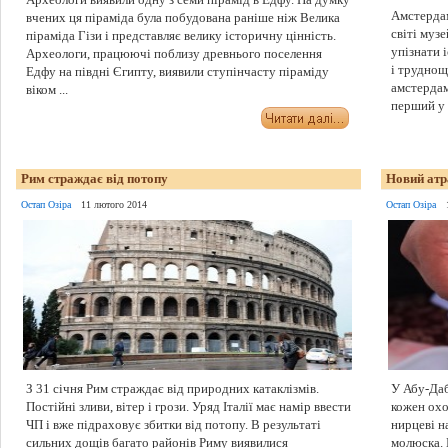
Амстердам
вчених ця піраміда була побудована раніше ніж Велика
світі муз
піраміда Гізи і представляє велику історичну цінність.
упізнати 
Археологи, працюючі поблизу древнього поселення
і труднощ
Едфу на півдні Єгипту, виявили ступінчасту піраміду
амстердам
віком ...
перший у .
Рим страждає від потопу
Новий атр
Остап Озіра
11 лютого 2014
Остап Озіра
З 31 січня Рим страждає від природних катаклізмів.
У Абу-Даб
Постійні зливи, вітер і грози. Уряд Італії має намір ввести
кожен охо
ЧП і вже підраховує збитки від потопу. В результаті
нирцеві н
сильних дощів багато районів Риму виявилися
молюска. 