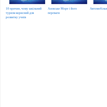
10 причин, чому шкільний
Азовське Море і його
Автомобільн
туризм корисний для
переваги
розвитку учнів