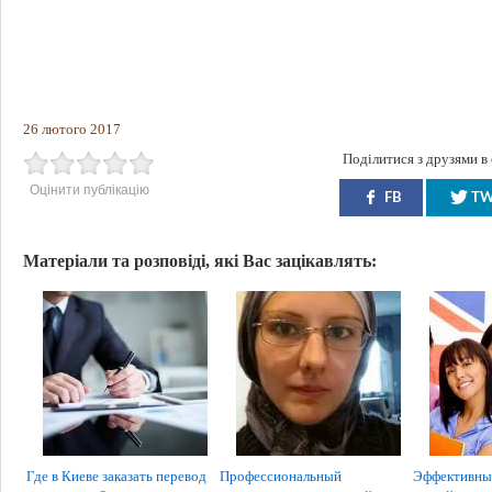
26 лютого 2017
Поділитися з друзями в
Оцінити публікацію
FB
T
Матеріали та розповіді, які Вас зацікавлять:
Где в Киеве заказать перевод
Профессиональный
Эффективный