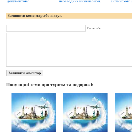
документов?
переводчик инженерной…
английского 
Залишити коментар або відгук
Ваше ім'я
Залишити коментар
Популярні теми про туризм та подорожі: