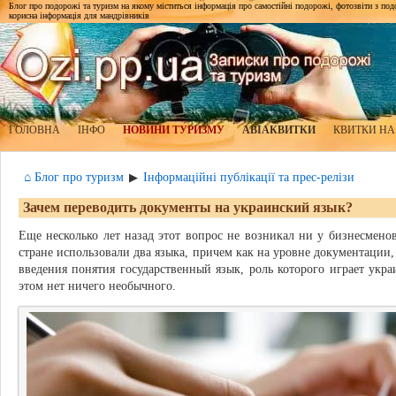
Блог про подорожі та туризм на якому міститься інформація про самостійні подорожі, фотозвіти з подор
корисна інформація для мандрівників
ГОЛОВНА
ІНФО
НОВИНИ ТУРИЗМУ
АВІАКВИТКИ
КВИТКИ НА
⌂ Блог про туризм
Інформаційні публікації та прес-релізи
▶
Зачем переводить документы на украинский язык?
Еще несколько лет назад этот вопрос не возникал ни у бизнесменов
стране использовали два языка, причем как на уровне документации,
введения понятия государственный язык, роль которого играет укр
этом нет ничего необычного.