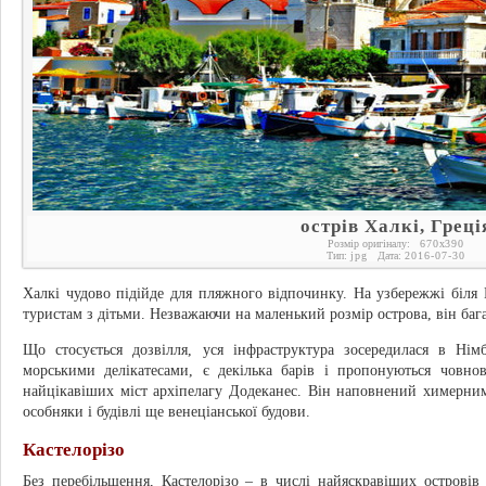
острів Халкі, Греці
Розмір оригіналу:
670
x
390
Тип:
jpg
Дата:
2016-07-30
Халкі чудово підійде для пляжного відпочинку. На узбережжі біля 
туристам з дітьми. Незважаючи на маленький розмір острова, він ба
Що стосується дозвілля, уся інфраструктура зосередилася в Нім
морськими делікатесами, є декілька барів і пропонуються човно
найцікавіших міст архіпелагу Додеканес. Він наповнений химерни
особняки і будівлі ще венеціанської будови.
Кастелорізо
Без перебільшення, Кастелорізо – в числі найяскравіших островів 