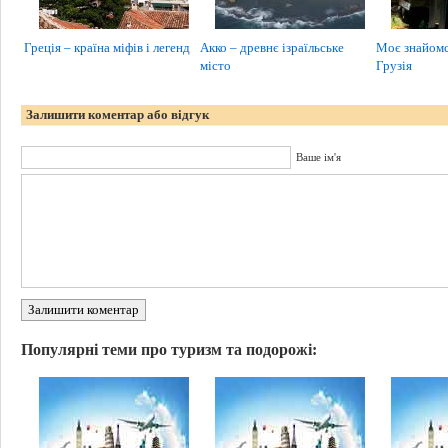
Греція – країна міфів і легенд
Акко – древнє ізраїльське
Моє знайомст
місто
Грузія
Залишити коментар або відгук
Ваше ім'я
Залишити коментар
Популярні теми про туризм та подорожі: