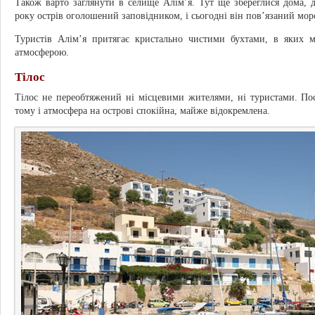
Також варто заглянути в селище Алім’я. Тут ще збереглися дома,
року острів оголошений заповідником, і сьогодні він пов’язаний мо
Туристів Алім’я притягає кристально чистими бухтами, в яких 
атмосферою.
Тілос
Тілос не переобтяжений ні місцевими жителями, ні туристами. По
тому і атмосфера на острові спокійна, майже відокремлена.