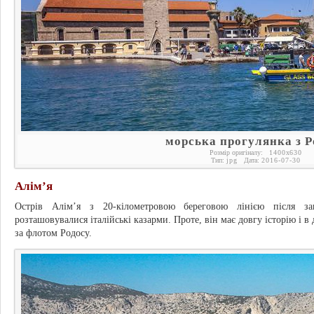
морська прогулянка з Р
Розмір оригіналу:
1400
x
630
Тип:
jpg
Дата:
2016-07-30
Алім’я
Острів Алім’я з 20-кілометровою береговою лінією після з
розташовувалися італійські казарми. Проте, він має довгу історію і 
за флотом Родосу.