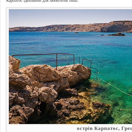
Карпатос ідеальний для любителів тиші.
острів Карпатос, Гре