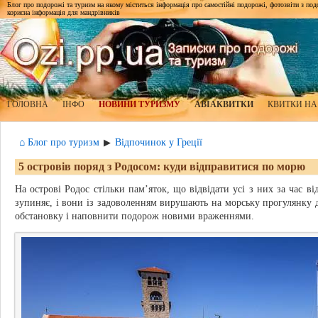
Блог про подорожі та туризм на якому міститься інформація про самостійні подорожі, фотозвіти з подор
корисна інформація для мандрівників
ГОЛОВНА
ІНФО
НОВИНИ ТУРИЗМУ
АВІАКВИТКИ
КВИТКИ НА
⌂ Блог про туризм
Відпочинок у Греції
▶
5 островів поряд з Родосом: куди відправитися по морю
На острові Родос стільки пам’яток, що відвідати усі з них за час в
зупиняє, і вони із задоволенням вирушають на морську прогулянку 
обстановку і наповнити подорож новими враженнями.