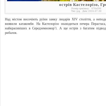
острів Кастелорізо, Гр
Розмір оригіналу:
670
x
390
Тип:
jpg
Дата:
2016-07-30
Над містом височіють руїни замку лицарів XIV століття, а непод
виявили катакомби. На Кастелорізо знаходиться печера Перастас
найкрасивіших в Середземномор’ї. А ще острів з багатим підво
рибалок.