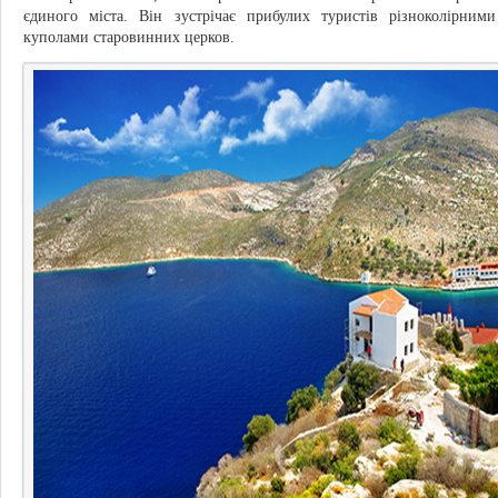
єдиного міста. Він зустрічає прибулих туристів різноколірни
куполами старовинних церков.