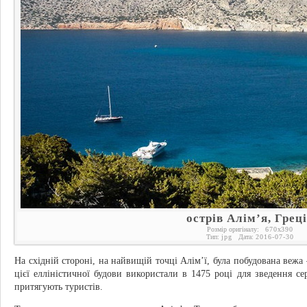
острів Алім’я, Грец
Розмір оригіналу:
670
x
390
Тип:
jpg
Дата:
2016-07-30
На східній стороні, на найвищій точці Алім’ї, була побудована вежа
цієї елліністичної будови використали в 1475 році для зведення с
притягують туристів.