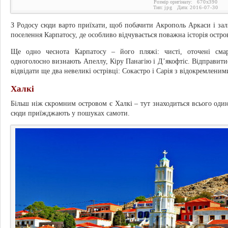
Розмір оригіналу:
670
x
390
Тип:
jpg
Дата:
2016-07-30
З Родосу сюди варто приїхати, щоб побачити Акрополь Аркаси і зал
поселення Карпатосу, де особливо відчувається поважна історія остро
Ще одно чеснота Карпатосу – його пляжі: чисті, оточені сма
одноголосно визнають Апеллу, Кіру Панагію і Д’якофтіс. Відправитис
відвідати ще два невеликі острівці: Сокастро і Сарія з відокремле
Халкі
Більш ніж скромним островом є Халкі – тут знаходиться всього оди
сюди приїжджають у пошуках самоти.