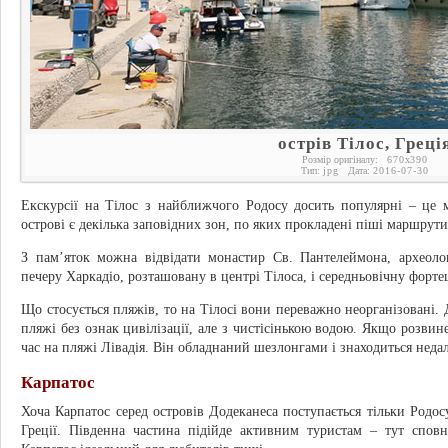
острів Тілос, Греці
Розмір оригіналу:
670
x
390
Тип:
jpg
Дата:
2016-07-30
Екскурсії на Тілос з найближчого Родосу досить популярні – це 
острові є декілька заповідних зон, по яких прокладені піші маршрут
З пам’яток можна відвідати монастир Св. Пантелеймона, археоло
печеру Харкадіо, розташовану в центрі Тілоса, і середньовічну форт
Що стосується пляжів, то на Тілосі вони переважно неорганізовані. Д
пляжі без ознак цивілізації, але з чистісінькою водою. Якщо розви
час на пляжі Лівадія. Він обладнаний шезлонгами і знаходиться недал
Карпатос
Хоча Карпатос серед островів Додеканеса поступається тільки Родо
Греції. Південна частина підійде активним туристам – тут сповн