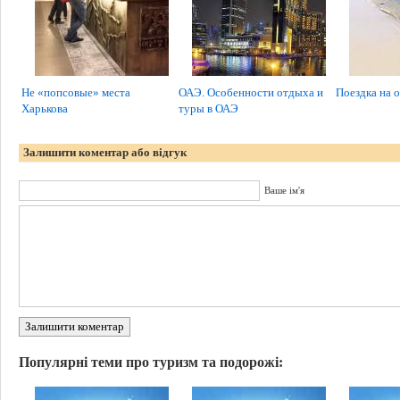
Не «попсовые» места
ОАЭ. Особенности отдыха и
Поездка на 
Харькова
туры в ОАЭ
Залишити коментар або відгук
Ваше ім'я
Залишити коментар
Популярні теми про туризм та подорожі: