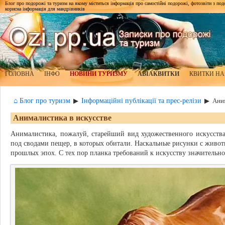
Блог про подорожі та туризм на якому міститься інформація про самостійні подорожі, фотозвіти з подор
корисна інформація для мандрівників
ГОЛОВНА
ІНФО
НОВИНИ ТУРИЗМУ
АВІАКВИТКИ
КВИТКИ НА
⌂ Блог про туризм
Інформаційні публікації та прес-релізи
▶
▶
Аним
Анималистика в искусстве
Анималистика, пожалуй, старейший вид художественного искусств
под сводами пещер, в которых обитали. Наскальные рисунки с жив
прошлых эпох. С тех пор планка требований к искусству значительно