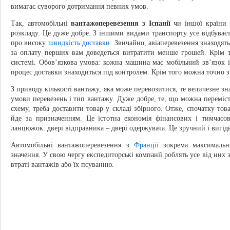
вимагає суворого дотримання певних умов.
Так, автомобільні
вантажоперевезення з Іспанії
чи іншої країни 
розкладу. Це дуже добре. З іншими видами транспорту усе відбуваєт
про високу
швидкість доставки
. Звичайно, авіаперевезення знаходят
за оплату перших вам доведеться витратити менше грошей. Крім
системі. Обов’язкова умова: кожна машина має мобільний зв’язок 
процес доставки знаходиться під контролем. Крім того можна точно зн
З приводу кількості вантажу, яка може перевозитися, те величезне зна
умови перевезень і тип вантажу. Дуже добре, те, що можна переміс
схему, треба доставити товар у складі збірного. Отже, спочатку тов
йде за призначенням. Це істотна економія фінансових і тимчасо
ланцюжок: двері відправника – двері одержувача. Це зручний і вигід
Автомобільні вантажоперевезення з
Франції
зокрема максимально
значення. У свою чергу експедиторські компанії роблять усе від ни
втраті вантажів або їх псуванню.