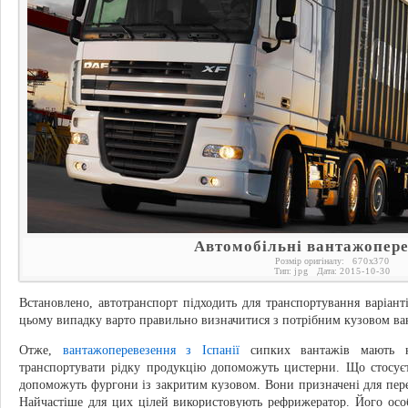
Автомобільні вантажопер
Розмір оригіналу:
670
x
370
Тип:
jpg
Дата:
2015-10-30
Встановлено, автотранспорт підходить для транспортування варіант
цьому випадку варто правильно визначитися з потрібним кузовом ва
Отже,
вантажоперевезення з Іспанії
сипких вантажів мають на
транспортувати рідку продукцію допоможуть цистерни. Що стосуєт
допоможуть фургони із закритим кузовом. Вони призначені для пере
Найчастіше для цих цілей використовують рефрижератор. Його осо