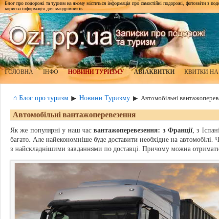
Блог про подорожі та туризм на якому міститься інформація про самостійні подорожі, фотозвіти з подор
корисна інформація для мандрівників
ГОЛОВНА
ІНФО
НОВИНИ ТУРИЗМУ
АВІАКВИТКИ
КВИТКИ НА
⌂ Блог про туризм
Новини Туризму
▶
▶
Автомобільні вантажоперев
Автомобільні вантажоперевезення
Як же популярні у наш час
вантажоперевезення: з Франції
, з Іспа
багато. Але найекономніше буде доставити необхідне на автомобілі. 
з найскладнішими завданнями по доставці. Причому можна отримати т