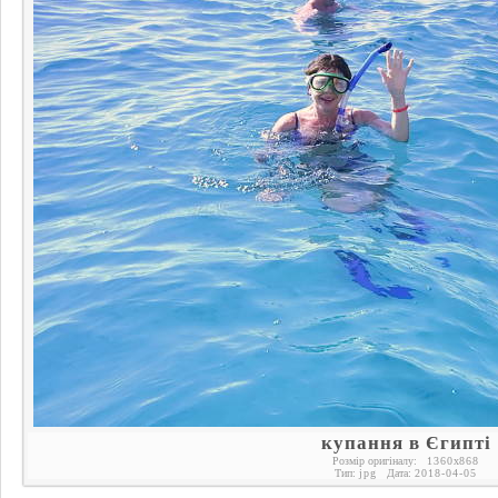
купання в Єгипті
Розмір оригіналу:
1360
x
868
Тип:
jpg
Дата:
2018-04-05