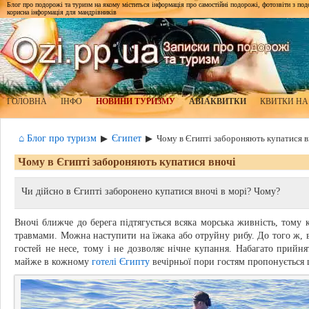
Блог про подорожі та туризм на якому міститься інформація про самостійні подорожі, фотозвіти з подор
корисна інформація для мандрівників
ГОЛОВНА
ІНФО
НОВИНИ ТУРИЗМУ
АВІАКВИТКИ
КВИТКИ НА
⌂ Блог про туризм
Єгипет
▶
▶
Чому в Єгипті забороняють купатися в
Чому в Єгипті забороняють купатися вночі
Чи дійсно в Єгипті заборонено купатися вночі в морі? Чому?
Вночі ближче до берега підтягується всяка морська живність, тому 
травмами. Можна наступити на їжака або отруйну рибу. До того ж, в 
гостей не несе, тому і не дозволяє нічне купання. Набагато прийн
майже в кожному
готелі Єгипту
вечірньої пори гостям пропонується 