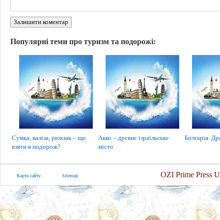
Залишити коментар
Популярні теми про туризм та подорожі:
Сумка, валіза, рюкзак – що
Акко – древнє ізраїльське
Болгарія. Др
взяти в подорож?
місто
OZI Prime Press U
Карта сайту
Sitemap