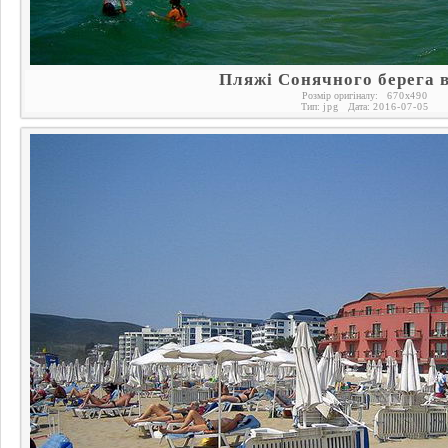
Пляжі Сонячного берега в
Розмір оригіналу:
670
x
490
Тип:
jpg
Дата:
2016-07-05