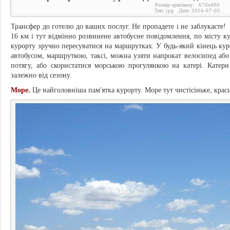
Розмір оригіналу:
670
x
490
Тип:
jpg
Дата:
2016-07-05
Трансфер до готелю до ваших послуг. Не пропадете і не заблукаєте
16 км і тут відмінно розвинене автобусне повідомлення, по місту к
курорту зручно пересуватися на маршрутках. У будь-який кінець ку
автобусом, маршруткою, таксі, можна узяти напрокат велосипед аб
потягу, або скористатися морською прогулянкою на катері. Катер
залежно від сезону.
Море.
Це найголовніша пам'ятка курорту. Море тут чистісіньке, краси