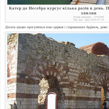
Катер до Несебра курсує кілька разів в день. 
хвилин
Розмір оригіналу:
670
x
490
Тип:
jpg
Дата:
2016-07-05
Досить цікаво прогулятися повз церков і старовинних будівель, деякі з