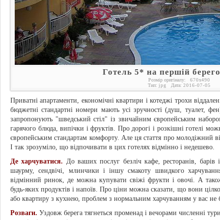
Готель 5* на першій берего
Розмір оригіналу:
670
x
490
Тип:
jpg
Дата:
2016-07-05
Приватні апартаменти, економічні квартири і котеджі трохи віддалені
бюджетні стандартні номери мають усі зручності (душ, туалет, фен
запропонують "шведський стіл" із звичайним європейським набором 
гарячого блюда, випічки і фруктів. Про дорогі і розкішні готелі мож
європейським стандартам комфорту. Але ця стаття про молодіжний ві
І так зрозуміло, що відпочивати в цих готелях відмінно і недешево.
Де харчуватися.
До ваших послуг безліч кафе, ресторанів, барів і
шаурму, сендвічі, млинчики і іншу смакоту швидкого харчуванн
відмінний ринок, де можна купувати свіжі фрукти і овочі. А тако
будь-яких продуктів і напоїв. Про ціни можна сказати, що вони цілк
або квартиру з кухнею, проблем з нормальним харчуванням у вас не 
Розваги.
Уздовж берега тягнеться променад і вечорами численні тури