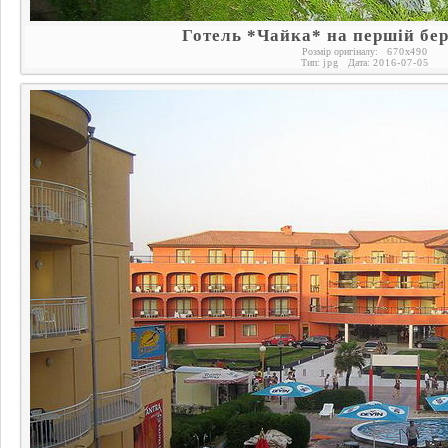
Готель *Чайка* на першій бере
Розмір оригіналу:
670
x
490
Тип:
jpg
Дата:
2016-07-05