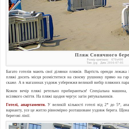
Пляж Сонячного бер
Розмір оригіналу:
670
x
490
Тип:
jpg
Дата:
2016-07-05
Багато готелів мають свої ділянки пляжів. Вартість оренди лежака 
пляжі досить місця розміститися на своєму рушнику прямо на гаря
скаже. А в магазинах уздовж узбережжя великий вибір пляжних парасо
Кожен вечір пляжі ретельно прибираються! Спеціальна машина,
всілякого сміття. На пляжі щодня чергує загін рятувальників.
Готелі, апартаменти.
У великій кількості готелі від 2* до 5*, ап
варианту, усе це житло рівномірно розташоване уздовж берега. Щонай
берегові лінії.