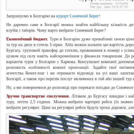
Розмір оригіналу:
670
x
490
Тип:
jpg
Дата:
2016-07-05
Запрошуємо в Болгарію на
курорт Сонячний Берег
!
Не даремно саме в Болгарії можна знайти найбільшу кількість ди
клубів і таборів. Чому варто вибрати Сонячний Берег?
Економічний бюджет.
Тури в Болгарію дуже привабливі своєю ціно
за тур на двох в готель 3-зірки. Хіба можна назвати цю вартість дор
Бургасу, груповий трансфер до готелю, проживання в номері з усіма
цілком під силу навіть найскромнішим у фінансах товаришам. До реч
варіантів турів у Болгарію з Харкова. Консультант компанії допомо
розповість особливості кожної пропозиції. Задайте свої питан
агентства Resort-tour і ви отримаєте відповіді на усі ваші запи
Болгарії, а також про перелік послуг включених в той або інший тур 
Ну, а ми повернемося до розповіді про переваги поїздки до Сонячног
Зручне транспортне сполучення.
Літаком до Бургасу швидше і най
туру, летіти 2,5 години. Можна вибрати чартерні рейси (їх значно
вибрати регулярні. Ціни на регулярні рейси будуть трохи дорожчі, але