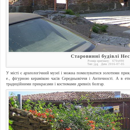
Старовинні будівлі Не
Розмір оригіналу:
670
x
490
Тип:
jpg
Дата:
2016-07-05
У місті є археологічний музеї і можна помилуватися золотими прикра
е., фігурною керамікою часів Середньовіччя і Античності. А в е
традиційними прикрасами і костюмами древніх болгар.