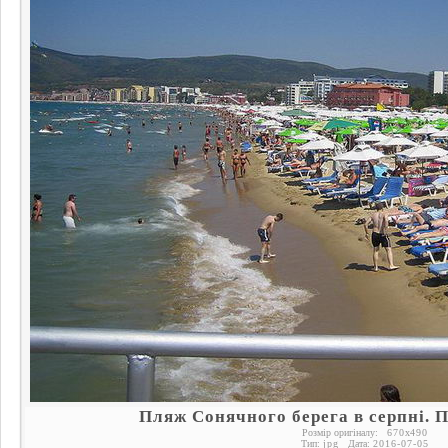
Пляж Сонячного берега в серпні. 
Розмір оригіналу:
670
x
490
Тип:
jpg
Дата:
2016-07-05