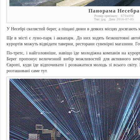
Панорама Несебра
Розмір оригіналу:
670
x
490
Тип:
jpg
Дата:
2016-07-05
У Несебрі скелястий берег, а піщані дюни в деяких місцях досягають 
Ще в місті є луно-парк і аквапарк. До них ходять безкоштовні авт
курортів можуть відвідати таверни, ресторани сувенірні магазини. Го
По-третє, і найголовніше, навіщо їде молодіжна компанія на курор
Берег пропонує величезний вибір можливостей для активного веч
Європі, куди їде відпочивати і розважатися молодь зі всього світу.
розташовані саме тут.