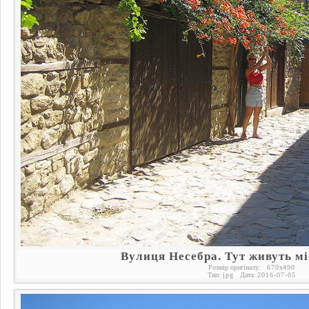
Вулиця Несебра. Тут живуть мі
Розмір оригіналу:
670
x
490
Тип:
jpg
Дата:
2016-07-05