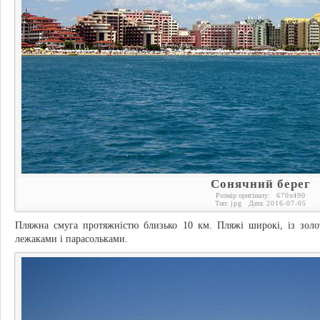
Сонячний берег
Розмір оригіналу:
670
x
490
Тип:
jpg
Дата:
2016-07-05
Пляжна смуга протяжністю близько 10 км. Пляжі широкі, із золо
лежаками і парасольками.