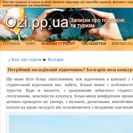
Блог про подорожі та туризм на якому міститься інформація про самостійні подорожі, фотозвіти з подор
корисна інформація для мандрівників
ГОЛОВНА
ІНФО
НОВИНИ ТУРИЗМУ
АВІАКВИТКИ
КВИТКИ НА
⌂ Блог про туризм
Болгарія
▶
Потрібний молодіжний відпочинок? Болгарія поза конкур
Що може бути більш захоплюючим, ніж відпочинок в компанії з
студентський відпочинок має, мабуть, більше вимог і особливостей
туристів. Куди ж махнути, з урахуванням небагатого студент
сполученням, можливістю купатися, більш-менш комфортним прожи
активно проводити час увечері, з музикою, дискотеками, коктейлям
поїхати на цікаві екскурсії або познайомитися з місцевими пам'яткам