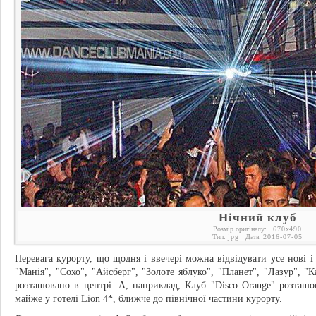
Нічний клуб
Розмір оригіналу:
670
x
490
Тип:
jpg
Дата:
2016-07-05
Перевага курорту, що щодня і ввечері можна відвідувати усе нові і 
"Манія", "Сохо", "Айсберг", "Золоте яблуко", "Планет", "Лазур", "К
розташовано в центрі. А, наприклад, Клуб "Disco Orange" розташо
майже у готелі Lion 4*, ближче до північної частини курорту.