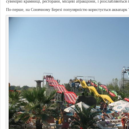
сувенірні крамниці, ресторани, місцеві атракціони, і розслабляються
По-перше, на Сонячному Березі популярністю користується аквапарк 