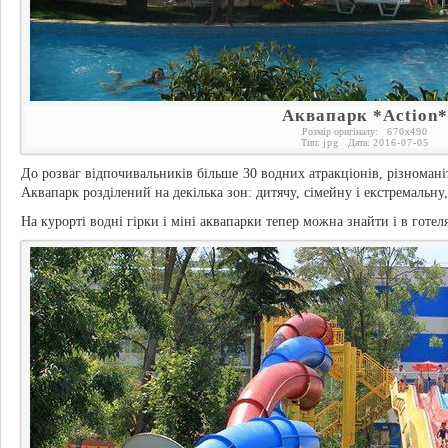
Аквапарк *Action*
Розмір оригіналу:
670
x
490
Тип:
jpg
Дата:
2016-07-05
До розваг відпочивальників більше 30 водних атракціонів, різноманіт
Аквапарк розділений на декілька зон: дитячу, сімейну і екстремальну
На курорті водні гірки і міні аквапарки тепер можна знайти і в готеля