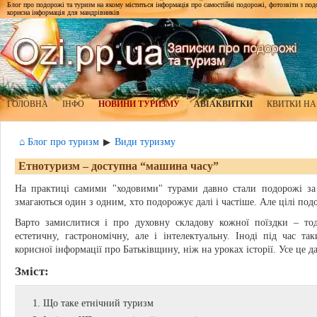
Блог про подорожі та туризм на якому міститься інформація про самостійні подорожі, фотозвіти з подор
корисна інформація для мандрівників
ГОЛОВНА
ІНФО
НОВИНИ ТУРИЗМУ
АВІАКВИТКИ
КВИТКИ НА
⌂ Блог про туризм
Види туризму
▶
Етнотуризм – доступна “машина часу”
На практиці самими "ходовими" турами давно стали подорожі за
змагаються один з одним, хто подорожує далі і частіше. Але цілі по
Варто замислитися і про духовну складову кожної поїздки – т
естетичну, гастрономічну, але і інтелектуальну. Іноді під час т
корисної інформації про Батьківщину, ніж на уроках історії. Усе це д
Зміст:
Що таке етнічний туризм