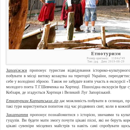
Етнотуризм
Розмір оригіналу:
1184
x
749
Тип:
jpg
Дата:
2019-08-29
Запоріжжя
пропонує туристам відвідування історико-культурног
побувати в місці витоку козацтва на території України, переодягтис
себе у володінні зброєю. Також не забудьте взяти участь в екскурсії
молодого поета Т.Г.Шевченка на Хортиці. Пішохідна екскурсія буде 
Кобзаря, де згадується Хортиця і Великий Луг Запорізький.
Етнотуризм Карпатських гір
дає можливість побувати в селищах, пр
такі тури користуються попитом під час різдвяних свят, коли в кожній
Закарпаття
пропонує познайомитися з історією, звичаями та культ
гуцулів. Ви будете мати змогу почути цікаві пісні, які не беруть ко
цікаві сувеніри місцевих майстрів та навіть самі спробувати що