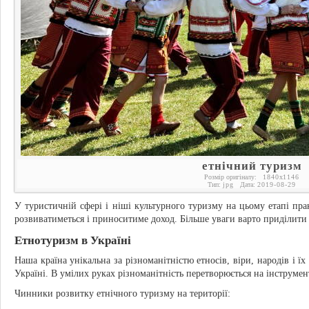
етнічний туризм
Розмір оригіналу:
1840
x
1146
Тип:
jpg
Дата:
2019-08-29
У туристичній сфері і ніші культурного туризму на цьому етапі пра
розвиватиметься і приноситиме доход. Більше уваги варто приділити 
Етнотуризм в Україні
Наша країна унікальна за різноманітністю етносів, віри, народів і їх
Україні. В умілих руках різноманітність перетворюється на інструмен
Чинники розвитку етнічного туризму на території: