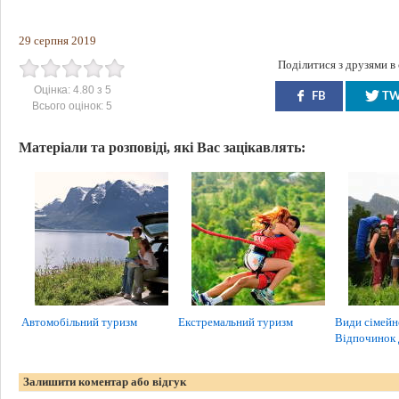
29 серпня 2019
Поділитися з друзями в
Оцінка:
4.80
з
5
FB
T
Всього оцінок:
5
Матеріали та розповіді, які Вас зацікавлять:
Автомобільний туризм
Екстремальний туризм
Види сімейн
Відпочинок
Залишити коментар або відгук