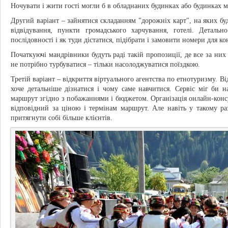
Ночувати і жити гості могли б в обладнаних будинках або будинках м
Другий варіант – зайнятися складанням "дорожніх карт", на яких буд
відвідування, пункти громадського харчування, готелі. Деталь
послідовності і як туди дістатися, підібрати і замовити номери для ко
Початкуючі мандрівники будуть раді такій пропозиції, де все за них
не потрібно турбуватися – тільки насолоджуватися поїздкою.
Третій варіант – відкриття віртуального агентства по етнотуризму. Від
хоче детальніше дізнатися і чому саме навчитися. Сервіс міг би 
маршрут згідно з побажаннями і бюджетом. Організація онлайн-конс
відповідний за ціною і термінам маршрут. Але навіть у такому р
притягнути собі більше клієнтів.