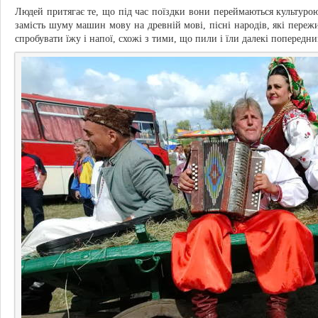
Людей притягає те, що під час поїздки вони переймаються культуро
замість шуму машин мову на древній мові, пісні народів, які переж
спробувати їжу і напої, схожі з тими, що пили і їли далекі попередн