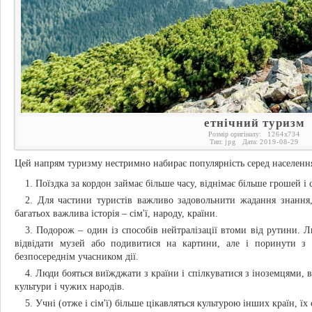
етнічний туризм
Розмір оригіналу:
1264
x
734
Тип:
jpg
Дата:
2019-08-29
Цей напрям туризму нестримно набирає популярність серед населення
Поїздка за кордон займає більше часу, віднімає більше грошей і 
Для частини туристів важливо задовольнити жадання знання
багатьох важлива історія – сім'ї, народу, країни.
Подорож – один із способів нейтралізації втоми від рутини. 
відвідати музей або подивитися на картини, але і поринути з 
безпосереднім учасником дії.
Люди бояться виїжджати з країни і спілкуватися з іноземцями,
культури і чужих народів.
Учні (отже і сім'ї) більше цікавляться культурою інших країн, ї