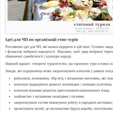
етнічний туризм
Розмір оригіналу:
1999
x
1152
Тип:
jpg
Дата:
2019-08-29
Ідеї для ЧП по організації етно-турів
Розглянемо ідеї для ЧП, які можна відкрити в цій ніші. Головне завда
і фольклор вибраної народності. Важливо, щоб уряд вибраної територ
збереженні самобутності і культури народу.
Перший варіант: створити турагентство, що пропонує тури в певні на
Заходи, які підприємець може запропонувати клієнтам у рамках поїз
риболовля, полювання, збір ягід з місцевими жителями, які зна
освоєння традиційних ремесел чоловіками і жінками (плетіння, 
освоєння жінками рецептів приготування національних блюд;
знайомство з місцевими оповідями і піснями;
запропонувати гостям виконувати роботу в народних костюмах;
організувати музей, де експонатами будуть вироби, виготовлен