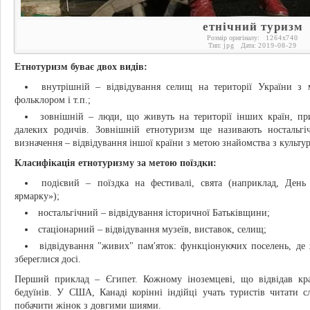
етнічний туризм
Розмір оригіналу:
1264
x
740
Тип:
jpg
Дата:
2019-08-29
Етнотуризм буває двох видів:
внутрішній – відвідування селищ на території України з 
фольклором і т.п.;
зовнішній – люди, що живуть на території інших країн, пр
далеких родичів. Зовнішній етнотуризм ще називають ностальг
визначення – відвідування іншої країни з метою знайомства з культу
Класифікація етнотуризму за метою поїздки:
подієвий – поїздка на фестивалі, свята (наприклад, День
ярмарку»);
ностальгічний – відвідування історичної Батьківщини;
стаціонарний – відвідування музеїв, виставок, селищ;
відвідування "живих" пам'яток: функціонуючих поселень, де 
збереглися досі.
Перший приклад – Єгипет. Кожному іноземцеві, що відвідав краї
бедуїнів. У США, Канаді корінні індійці учать туристів читати с
побачити жінок з довгими шиями.