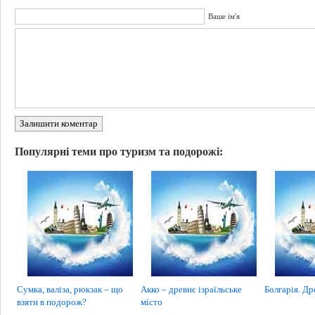
Ваше ім'я
Залишити коментар
Популярні теми про туризм та подорожі:
Сумка, валіза, рюкзак – що
Акко – древнє ізраїльське
Болгарія. Др
взяти в подорож?
місто