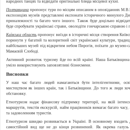
народних танцях та відвідати оригінальні блюда місцевої кухні.
Полтавщина
пропонує тури по місцям описаним в оповіданнях М.В.Г
експозиціях музеїв представлені експонати історичного минулого Дик
приналежності та багато чого іншого. Також буде доцільно відві
буде спробувати українські страви, оволодіти гончарською справою і
Київська область
пропонує виїзди в історичні місця створення Київс
поринути у багатий та колоритний світ української культури, традиці
найбільших музей під відкритим небом Пирогів, поїхати до музею-са
Мамаєвій Слободі.
Активний розвиток туризму йде по всій країні. Наша Батьківщина
уміло використовують заповзятливі бізнесмени.
Висновки
У наш час багато людей намагаються бути інтелігентними, осв
мистецтвом як інших країн, так і Батьківщини. До того ж люди хоч
обстановку.
Етнотуризм надає фінансову підтримку території, на якій інтенс
маршрутів, текстів екскурсій, найм працівників вимагає багато часу,
та задоволенням туристів.
Етнотуризм швидко розвивається в Україні. В основному входить 
самостійний вид ще не до кінця розвинений. Як окрема галузь т