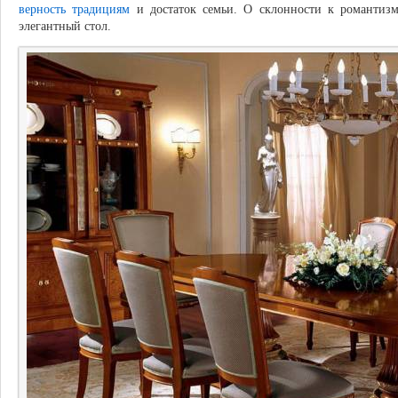
верность традициям
и достаток семьи. О склонности к романтизм
элегантный стол.