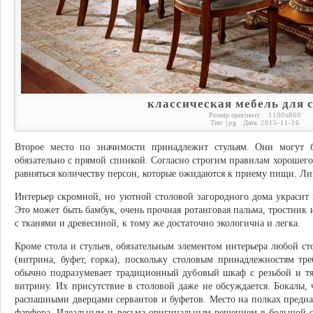
классическая мебель для 
Розмір оригіналу:
1100
x
860
Тип:
jpg
Дата:
2015-11-16
Второе место по значимости принадлежит стульям. Они могут 
обязательно с прямой спинкой. Согласно строгим правилам хорошего 
равняться количеству персон, которые ожидаются к приему пищи. 
Интерьер скромной, но уютной столовой загородного дома украсит
Это может быть бамбук, очень прочная ротанговая пальма, тростник 
с тканями и древесиной, к тому же достаточно экологична и легка.
Кроме стола и стульев, обязательным элементом интерьера любой ст
(витрина, буфет, горка), поскольку столовым принадлежностям тре
обычно подразумевает традиционный дубовый шкаф с резьбой и т
витрину. Их присутствие в столовой даже не обсуждается. Бокалы
распашными дверцами сервантов и буфетов. Место на полках предна
фарфора. Идеальным и весьма оригинальным решением в большой с