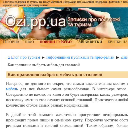
Блог про подорожі та туризм на якому міститься інформація про самостійні подорожі, фотозвіти з подор
корисна інформація для мандрівників
ГОЛОВНА
ІНФО
НОВИНИ ТУРИЗМУ
АВІАКВИТКИ
КВИТКИ НА
⌂ Блог про туризм
Інформаційні публікації та прес-релізи
Диз
▶
▶
Как правильно выбрать мебель для столовой
Как правильно выбрать мебель для столовой
Наверное, ни для кого не секрет, что самым замечательным местом 
мебель
для нее бывает самая разнообразная. В интерьере этого 
Совершенно не важно, из какого он будет материала, каких размеров,
поскольку именно стол служит основой столовой. Практически любо
количество столов самых разных модификаций.
В дизайне этой комнаты желательно присутствие неофициальны
происходит прием пищи в семейном кругу. Подобную уютную обстан
резными ножками и толстой столешницей. Таким образом, больш