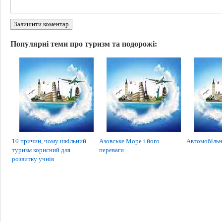
Залишити коментар
Популярні теми про туризм та подорожі:
10 причин, чому шкільний
Азовське Море і його
Автомобільн
туризм корисний для
переваги
розвитку учнів