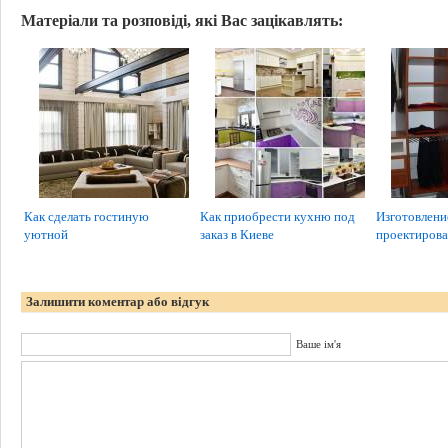
Матеріали та розповіді, які Вас зацікавлять:
Как сделать гостиную
Как приобрести кухню под
Изготовлени
уютной
заказ в Киеве
проектирова
Залишити коментар або відгук
Ваше ім'я