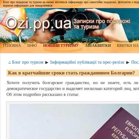
Блог про подорожі та туризм на якому міститься інформація про самостійні подорожі, фотозвіти з подор
корисна інформація для мандрівників
ГОЛОВНА
ІНФО
НОВИНИ ТУРИЗМУ
АВІАКВИТКИ
КВИТКИ НА
⌂ Блог про туризм
Інформаційні публікації та прес-релізи
Пос
▶
▶
Как в кратчайшие сроки стать гражданином Болгарии?
Хотите получить болгарское гражданство, но не знаете, есть л
демократическое государство и выделяет несколько категорий лиц, ко
Об этом подробно рассказано в статье.