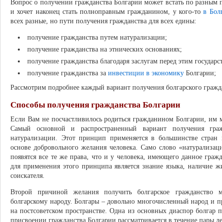
Вопрос о получении гражданства Болгарии может встать по разным п
и хочет наконец стать полноправным гражданином, у кого-то
в Бол
всех разные, но пути получения гражданства для всех едины:
получение гражданства путем натурализации;
получение гражданства на этнических основаниях;
получение гражданства благодаря заслугам перед этим государс
получение гражданства за
инвестиции в экономику
Болгарии;
Рассмотрим подробнее каждый вариант получения болгарского гражд
Способы получения гражданства Болгарии
Если Вам не посчастливилось родиться гражданином Болгарии, им 
Самый основной и распространенный вариант получения гра
натурализации. Этот принцип применяется в большинстве стран
основе добровольного желания человека. Само слово «натурализац
появятся все те же права, что и у человека, имеющего данное граж
для применения этого принципа является знание языка, наличие 
соискателя.
Второй причиной желания получить болгарское гражданство м
болгарскому народу. Болгары – довольно многочисленный народ и 
на постсоветском пространстве. Одна из основных диаспор болгар
присвоении гражданства Болгарии рассматривается в течение пары ле