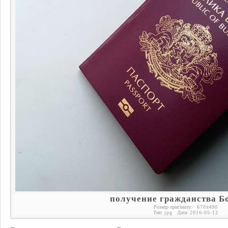
получение гражданства Б
Розмір оригіналу:
670
x
490
Тип:
jpg
Дата:
2016-05-12