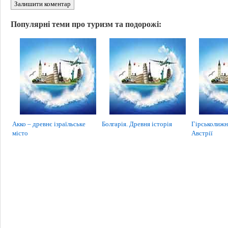
Залишити коментар
Популярні теми про туризм та подорожі:
Акко – древнє ізраїльське
Болгарія. Древня історія
Гірськолижн
місто
Австрії