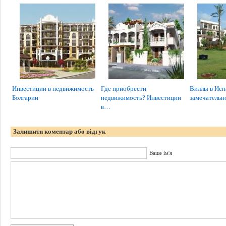
Инвестиции в недвижимость
Где приобрести
Виллы в Исп
Болгарии
недвижимость? Инвестиции
замечательн
в…
Залишити коментар або відгук
Ваше ім'я