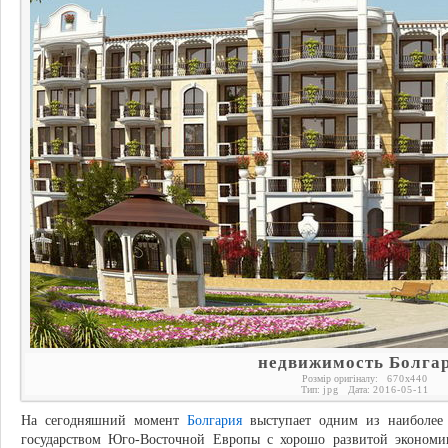
недвижимость Болга
Розмір оригіналу:
670
x
440
Тип:
jpg
Дата:
2016-05-11
На сегодняшний момент
Болгария
выступает одним из наиболее 
государством Юго-Восточной Европы с хорошо развитой экономи