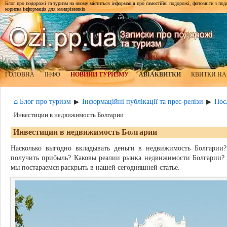
Блог про подорожі та туризм на якому міститься інформація про самостійні подорожі, фотозвіти з подор
корисна інформація для мандрівників
ГОЛОВНА
ІНФО
НОВИНИ ТУРИЗМУ
АВІАКВИТКИ
КВИТКИ НА
⌂ Блог про туризм
Інформаційні публікації та прес-релізи
Пос
▶
▶
Инвестиции в недвижимость Болгарии
Инвестиции в недвижимость Болгарии
Насколько выгодно вкладывать деньги в недвижимость Болгари
получить прибыль? Каковы реалии рынка недвижимости Болгарии? 
мы постараемся раскрыть в нашей сегодняшней статье.