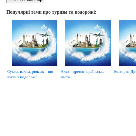
Популярні теми про туризм та подорожі:
Сумка, валіза, рюкзак – що
Акко – древнє ізраїльське
Болгарія. Др
взяти в подорож?
місто