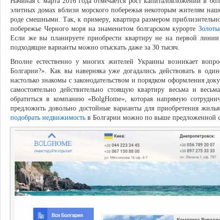
Начиная с марта 2016 года отмечается рост капиталовложений в б
элитных домах вблизи морского побережья некоторым жителям наше
роде смешными. Так, к примеру, квартира размером приблизительно
побережье Черного моря на знаменитом болгарском курорте
Золоты
Если же вы планируете приобрести квартиру не на первой линии 
подходящие варианты можно отыскать даже за 30 тысяч.
Вполне естественно у многих жителей Украины возникает вопро
Болгарии?». Как вы наверняка уже догадались действовать в один
настолько знакомы с законодательством и порядком оформления доку
самостоятельно действительно стоящую квартиру весьма и весьма
обратиться в компанию «BolgHome», которая напрямую сотрудни
предложить довольно достойные варианты для приобретения жилья
подобрать недвижимость
в Болгарии можно по выше предложенной с