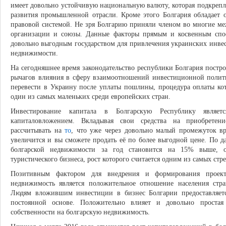
имеет довольно устойчивую национальную валюту, которая подкреп
развития промышленной отрасли. Кроме этого Болгария обладает 
правовой системой. Не зря Болгарию приняли членом во многие м
организации и союзы. Данные факторы прямым и косвенным спос
довольно выгодным государством для привлечения украинских инвес
недвижимости.
На сегодняшнее время законодательство республики Болгария постро
рычагов влияния в сферу взаимоотношений инвестиционной полити
перевести в Украину после уплаты пошлины, процедура оплаты кот
один из самых маленьких среди европейских стран.
Инвестирование капитала в Болгарскую Республику являе
капиталовложением. Вкладывая свои средства на приобретен
рассчитывать на
то
, что уже через довольно малый промежуток в
увеличится и вы сможете продать её по более выгодной цене. По 
болгарской недвижимости за год становится на 15% выше, о
туристического бизнеса, рост которого считается одним из самых стр
Позитивным фактором для внедрения и формирования проект
недвижимость является положительное отношение населения стра
Людям вложившим инвестиции в бизнес Болгарии предоставляетс
постоянной основе. Положительно влияет и довольно проста
собственности на болгарскую недвижимость.