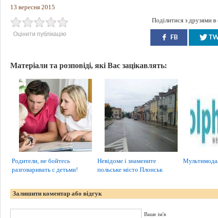
13 вересня 2015
Поділитися з друзями в
Оцінити публікацію
FB
T
Матеріали та розповіді, які Вас зацікавлять:
Родители, не бойтесь
Невідоме і знамените
Мультимода
разговаривать с детьми!
польське місто Плонськ
Залишити коментар або відгук
Ваше ім'я