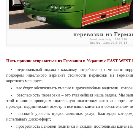
перевозки из Герм
Розмір оригіналу:
670
x
350
Тип:
jpg
Дата:
2015-09-13
Пять причин отправиться из Германии в Украину с EAST WES
персональный подход к каждому потребителю, начиная от кор
подбором идеального варианта стоимости перевозки из Герман
короткого маршрута;
вас будут обслуживать умелые и дружелюбные водители, котор
безопасность перевозки – это главнейшая наша задача. Мы з
этой причине проводим тщательную подготовку автотранспорта пе
проходит медицинский осмотр и все наши клиенты в обязательном по
высокий уровень предоставляемых услуг, благодаря которо
испытывать дискомфорт;
прозрачность ценовой политики и скидки постоянным клиента