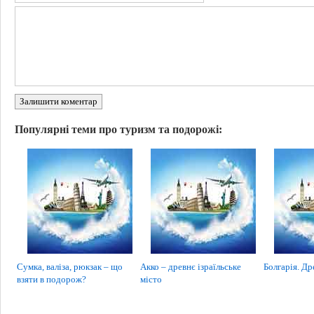
Залишити коментар
Популярні теми про туризм та подорожі:
Сумка, валіза, рюкзак – що
Акко – древнє ізраїльське
Болгарія. Др
взяти в подорож?
місто