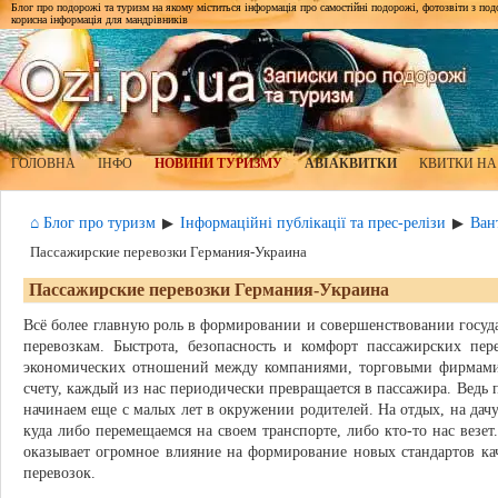
Блог про подорожі та туризм на якому міститься інформація про самостійні подорожі, фотозвіти з подор
корисна інформація для мандрівників
ГОЛОВНА
ІНФО
НОВИНИ ТУРИЗМУ
АВІАКВИТКИ
КВИТКИ НА
⌂ Блог про туризм
Інформаційні публікації та прес-релізи
Ван
▶
▶
Пассажирские перевозки Германия-Украина
Пассажирские перевозки Германия-Украина
Всё более главную роль в формировании и совершенствовании госу
перевозкам. Быстрота, безопасность и комфорт пассажирских пер
экономических отношений между компаниями, торговыми фирмами
счету, каждый из нас периодически превращается в пассажира. Ведь 
начинаем еще с малых лет в окружении родителей. На отдых, на дач
куда либо перемещаемся на своем транспорте, либо кто-то нас везе
оказывает огромное влияние на формирование новых стандартов ка
перевозок.