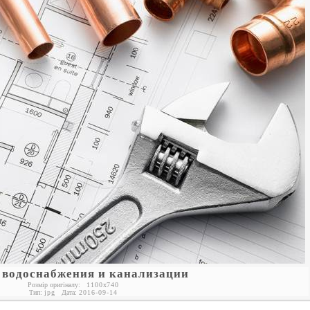
 водоснабжения и канализации
Розмір оригіналу:
1100
x
740
Тип:
jpg
Дата:
2016-09-14