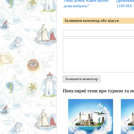
Типы домов. Какой проект
Дренажны
дома выбрать?
1100 MA
Залишити коментар або відгук
Залишити коментар
Популярні теми про туризм та п