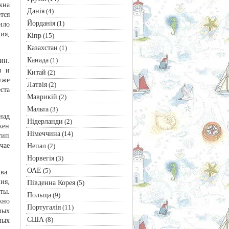
жна
Данія
(4)
тся
Йорданія
(1)
ило
ия,
Кіпр
(15)
Казахстан
(1)
Канада
(1)
ин.
в и
Китай
(2)
уже
Латвія
(2)
ста
Маврикій
(2)
Мальта
(3)
над
Нідерланди
(2)
жен
Німеччина
(14)
тип
чае
Непал
(2)
Норвегія
(3)
ОАЕ
(5)
ва.
ия,
Південна Корея
(5)
ты.
Польща
(9)
жно
Португалія
(11)
лых
США
(8)
ных