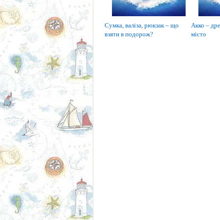
Сумка, валіза, рюкзак – що
Акко – дре
взяти в подорож?
місто