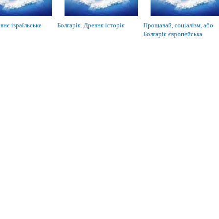
внє ізраїльське
Болгарія. Древня історія
Прощавай, соціалізм, або
Болгарія європейська