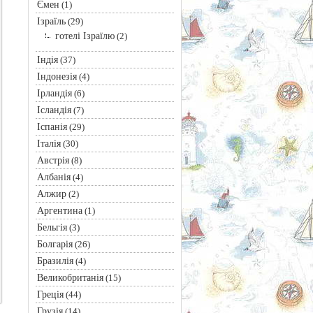
Ємен
(1)
Ізраїль
(29)
готелі Ізраїлю
(2)
Індія
(37)
Індонезія
(4)
Ірландія
(6)
Ісландія
(7)
Іспанія
(29)
Італія
(30)
Австрія
(8)
Албанія
(4)
Алжир
(2)
Аргентина
(1)
Бельгія
(3)
Болгарія
(26)
Бразилія
(4)
Великобританія
(15)
Греція
(44)
Грузія
(14)