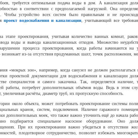
боев, требуется оптимальная подача воды в дом. А канализация дол
обностью в соответствии с предполагаемой нагрузкой. Она определяе
а. Чтобы устройство всех систем было правильным и не происход
ся
проект водоснабжения и канализации
, учитывающий все требован
а этапе проектирования, учитывая количество ванных комнат, раков
ввода воды и вывода канализационных отходов. Множество неудобст
нарушении процесса проектирования, когда работы начинаются на 
 возникает из-за отсутствия продуманных шахт, точек расположения, ме
ия «мокрых зон», например, когда санузел не должен располагаться 
тки проектной документации для водоснабжения и канализации дол
тве специалистов и самого заказчика. Так, определяется наличие, 
оей работы, потребует дополнительных объёмов воды. Ведь в этом слу
т, увеличивая расчёты, диаметр труб, их пропускную способность.
тории около объекта, может потребовать проектирование системы поли
ециальных кранов, систем, подключения. Наличие гаражного помещен
вки дополнительных моек, что также важно уточнить ещё до начала рабо
чно подбирается специальное насосное оборудование. Оно дол
ещениях. При их проектировании важно убедиться в отсутствии жи
нкостей, плодотворное сотрудничество, позволит избежать многократ