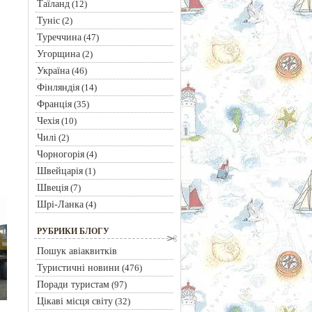
Таїланд
(12)
Туніс
(2)
Туреччина
(47)
Угорщина
(2)
Україна
(46)
Фінляндія
(14)
Франція
(35)
Чехія
(10)
Чилі
(2)
Чорногорія
(4)
Швейцарія
(1)
Швеція
(7)
Шрі-Ланка
(4)
РУБРИКИ БЛОГУ
Пошук авіаквитків
Туристичні новини
(476)
Поради туристам
(97)
Цікаві місця світу
(32)