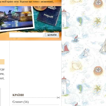
кій країні світу. Відгуки про готелі і авіакомпанії,
где
ем,
ат,
КРАЇНИ
Єгипет
(56)