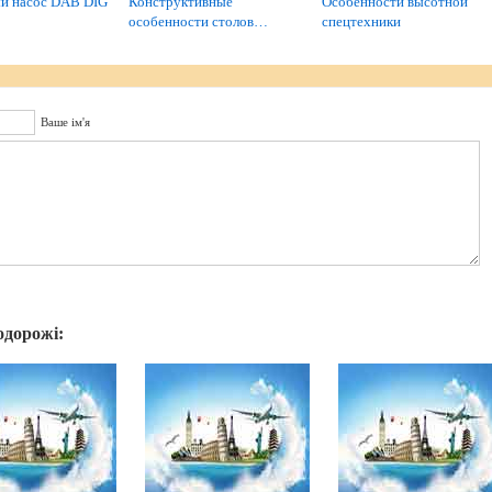
й насос DAB DIG
Конструктивные
Особенности высотной
особенности столов…
спецтехники
Ваше ім'я
одорожі: