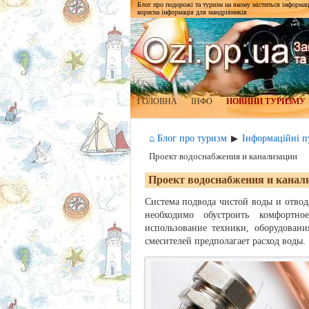
Блог про подорожі та туризм на якому міститься інформаці
корисна інформація для мандрівників
ГОЛОВНА
ІНФО
НОВИНИ ТУРИЗМУ
⌂ Блог про туризм
Інформаційні пу
▶
Проект водоснабжения и канализации
Проект водоснабжения и канал
Система подвода чистой воды и отвод
необходимо обустроить комфортно
использование техники, оборудован
смесителей предполагает расход воды.