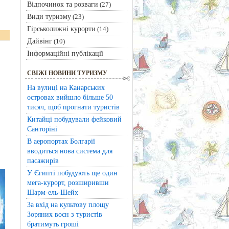
Відпочинок та розваги
(27)
Види туризму
(23)
Гірськолижні курорти
(14)
Дайвінг
(10)
Інформаційні публікації
СВІЖІ НОВИНИ ТУРИЗМУ
На вулиці на Канарських
островах вийшло більше 50
тисяч, щоб прогнати туристів
Китайці побудували фейковий
Санторіні
В аеропортах Болгарії
вводиться нова система для
пасажирів
У Єгипті побудують ще один
мега-курорт, розширивши
Шарм-ель-Шейх
За вхід на культову площу
Зоряних воєн з туристів
братимуть гроші