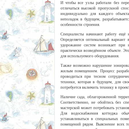
И чтобы все узлы работали без пере
отличаться высокой пропускной спос
индивидуально для каждого объект
неполадок в будущем, разрабатывает
особенности строения.
Специалисты начинают работу ещё н
Определяется оптимальный вариант 
удорожание систем возникает при 
практически возведённом объекте. Это
для используемого оборудования.
Также возможно нарушение зонирован
жилым помещением. Процесс разрабо
проводиться при тесном сотрудничес
техники, которая в будущем, для св
потребуется включить технику в проек
Наличие сада, облагороженной терри
Соответственно, не обойтись без сп
мастерской может потребовать устано
Для водоснабжения коттеджа обы
устанавливаться в специальных пом
помещений рядом. Выяснение всех то