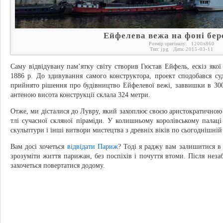
Ейфелева вежа на фоні бер
Розмір оригіналу:
1200
x
860
Тип:
jpg
Дата:
2015-03-11
Саму відвідувану пам’ятку світу створив Гюстав Ейфель, ескіз якої
1886 р. До здивування самого конструктора, проект сподобався су
прийнято рішення про будівництво Ейфелевої вежі, заввишки в 300
антеною висота конструкції склала 324 метри.
Отже, ми дісталися до Лувру, який захоплює своєю аристократичною
тлі сучасної скляної піраміди. У колишньому королівському палаці з
скульптури і інші витвори мистецтва з древніх віків по сьогоднішній
Вам досі хочеться
відвідати Париж
? Тоді я раджу вам залишитися в 
зрозуміти життя парижан, без поспіхів і почуття втоми. Після неза
захочеться повертатися додому.