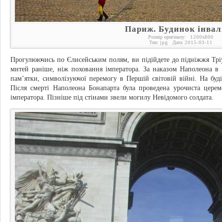
Париж. Будинок інвал
Розмір оригіналу:
1200
x
800
Тип:
jpg
Дата:
2015-03-11
Прогулюючись по Єлисейським полям, ви підійдете до підніжжя Тріу
митей раніше, ніж поховання імператора. За наказом Наполеона в 
пам’ятки, символізуючої перемогу в Першій світовій війні. На буд
Після смерті Наполеона Бонапарта була проведена урочиста церемо
імператора. Пізніше під стінами звели могилу Невідомого солдата.