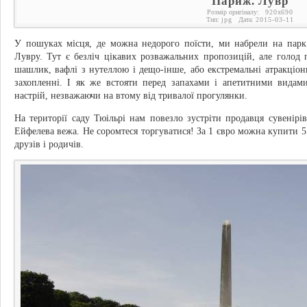
Париж. Лувр
Розмір оригіналу:
920
x
690
Тип:
jpg
Дата:
2015-03-11
У пошуках місця, де можна недорого поїсти, ми набрели на парк 
Лувру. Тут є безліч цікавих розважальних пропозицій, але голод п
шашлик, вафлі з нутеллою і дещо-інше, або екстремальні атракціони
захопленні. І як же встояти перед запахами і апетитними видами
настрій, незважаючи на втому від тривалої прогулянки.
На території саду Тюільрі нам повезло зустріти продавця сувенірі
Ейфелева вежа. Не соромтеся торгуватися! За 1 євро можна купити 5 
друзів і родичів.