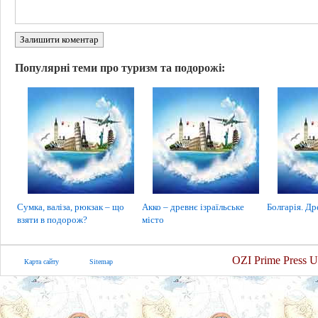
Залишити коментар
Популярні теми про туризм та подорожі:
Сумка, валіза, рюкзак – що
Акко – древнє ізраїльське
Болгарія. Др
взяти в подорож?
місто
OZI Prime Press U
Карта сайту
Sitemap