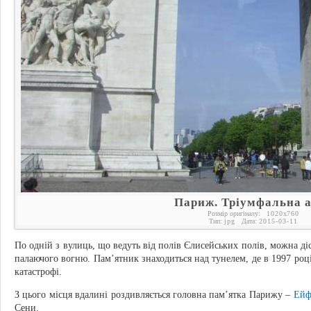
Париж. Тріумфальна 
Розмір оригіналу:
1020
x
760
Тип:
jpg
Дата:
2015-03-11
По одній з вулиць, що ведуть від полів Єлисейських полів, можна ді
палаючого вогню. Пам’ятник знаходиться над тунелем, де в 1997 році
катастрофі.
З цього місця вдалині роздивляється головна пам’ятка Парижу –
Ейф
Сени.