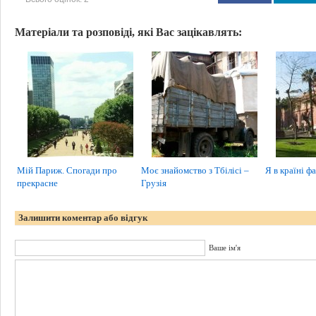
Матеріали та розповіді, які Вас зацікавлять:
Мій Париж. Спогади про
Моє знайомство з Тбілісі –
Я в країні ф
прекрасне
Грузія
Залишити коментар або відгук
Ваше ім'я