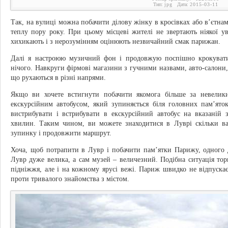
Тип:
jpg
Дата:
2015-03-11
Так, на вулиці можна побачити ділову жінку в кросівках або в’єтнам
теплу пору року. При цьому місцеві жителі не звертають ніякої ув
хихикають і з нерозумінням оцінюють незвичайний смак парижан.
Далі я настроюю музичний фон і продовжую поспішно крокувати
нічого. Навкруги фірмові магазини з гучними назвами, авто-салони, 
що рухаються в різні напрями.
Якщо ви хочете встигнути побачити якомога більше за невелик
екскурсійним автобусом, який зупиняється біля головних пам’ято
вистрибувати і встрибувати в екскурсійний автобус на вказаній
хвилин. Таким чином, ви можете знаходитися в Луврі скільки ва
зупинку і продовжити маршрут.
Хоча, щоб потрапити в Лувр і побачити пам’ятки Парижу, одного 
Лувр дуже велика, а сам музей – величезний. Подібна ситуація тор
підніжжя, але і на кожному ярусі вежі. Париж швидко не відпускає с
проти тривалого знайомства з містом.