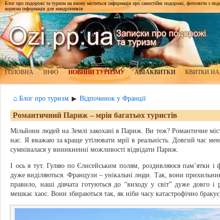
Блог про подорожі та туризм на якому міститься інформація про самостійні подорожі, фотозвіти з подор
корисна інформація для мандрівників
ГОЛОВНА
ІНФО
НОВИНИ ТУРИЗМУ
АВІАКВИТКИ
КВИТКИ НА
⌂ Блог про туризм
Відпочинок у Франції
▶
Романтичний Париж – мрія багатьох туристів
Мільйони людей на Землі закохані в Париж. Ви теж? Романтичне міст
нас. Я вважаю за краще утілювати мрії в реальність. Довгий час мені
сумнівалася у виникненні можливості відвідати Париж.
І ось я тут. Гуляю по Єлисейським полям, роздивляюся пам’ятки і фр
дуже виділяються. Французи – унікальні люди. Так, вони прихильники
правило, наші дівчата готуються до “виходу у світ” дуже довго і
мешкає хаос. Вони збираються так, як ніби часу катастрофічно браку