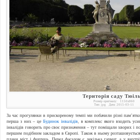
Територія саду Тюіл
Розмір оригіналу:
1150
x
860
Тип:
jpg
Дата:
2015-03-11
За час прогулянки в прискореному темпі ми побачили різні пам’ятк
перша з них – це
Будинок інвалідів
, в комплекс якого входить ус
інвалідів говорить про своє призначення – тут поміщали хворих і по
першим подібним закладом в Європі. Також в ньому розташовується 
плани міст і фортець. Перед фасадом є декілька гармат, а у внутр