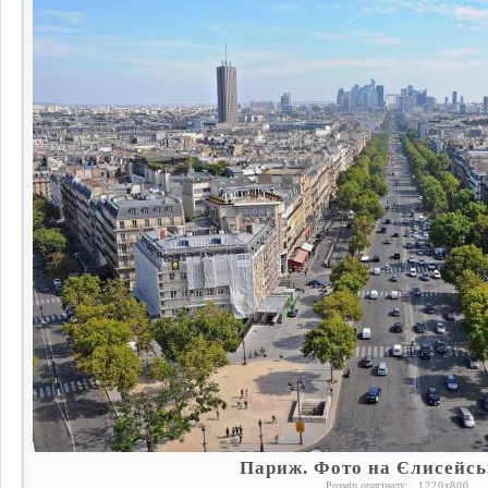
Париж. Фото на Єлисейсь
Розмір оригіналу:
1220
x
800