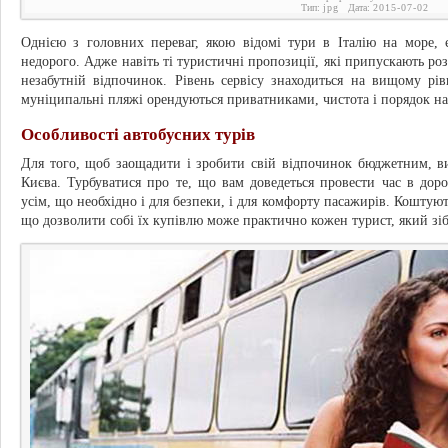
Тип:
jpg
Дата:
2015-07-02
Однією з головних переваг, якою відомі тури в Італію на море,
недорого. Адже навіть ті туристичні пропозиції, які припускають роз
незабутній відпочинок. Рівень сервісу знаходиться на вищому рів
муніципальні пляжі орендуються приватниками, чистота і порядок н
Особливості автобусних турів
Для того, щоб заощадити і зробити свій відпочинок бюджетним, ви
Києва. Турбуватися про те, що вам доведеться провести час в дороз
усім, що необхідно і для безпеки, і для комфорту пасажирів. Коштую
що дозволити собі їх купівлю може практично кожен турист, який зіб