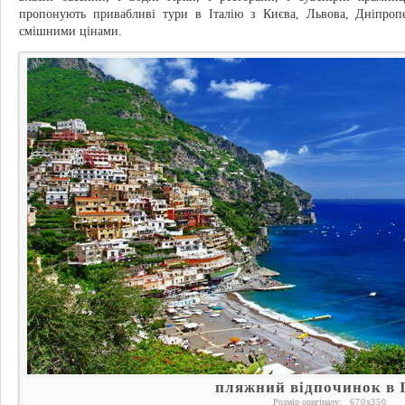
пропонують привабливі тури в Італію з Києва, Львова, Дніпропе
смішними цінами.
пляжний відпочинок в І
Розмір оригіналу:
670
x
350