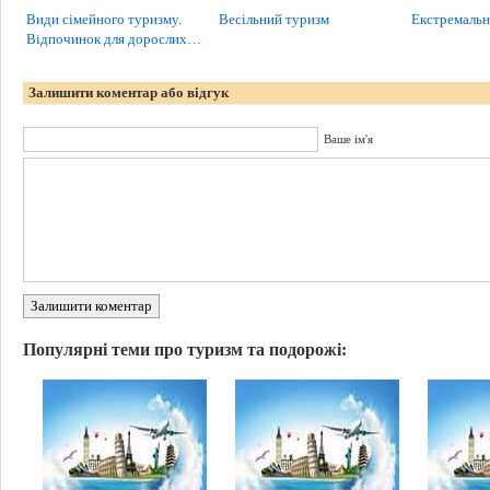
Види сімейного туризму.
Весільний туризм
Екстремальн
Відпочинок для дорослих…
Залишити коментар або відгук
Ваше ім'я
Залишити коментар
Популярні теми про туризм та подорожі: