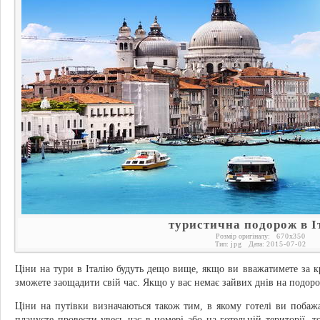
туристична подорож в І
Розмір оригіналу:
670
x
350
Тип:
jpg
Дата:
2015-07-02
Ціни на тури в Італію будуть дещо вище, якщо ви вважатимете за к
зможете заощадити свій час. Якщо у вас немає зайвих днів на подоро
Ціни на путівки визначаються також тим, в якому готелі ви поба
плануєте провести увесь час в номері або на готельній території, 