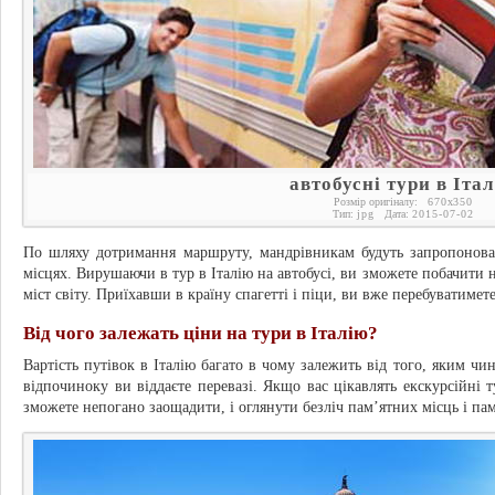
автобусні тури в Іта
Розмір оригіналу:
670
x
350
Тип:
jpg
Дата:
2015-07-02
По шляху дотримання маршруту, мандрівникам будуть запропонова
місцях. Вирушаючи в тур в Італію на автобусі, ви зможете побачити н
міст світу. Приїхавши в країну спагетті і піци, ви вже перебуватимет
Від чого залежать ціни на тури в Італію?
Вартість путівок в Італію багато в чому залежить від того, яким чи
відпочиноку ви віддаєте перевазі. Якщо вас цікавлять екскурсійні т
зможете непогано заощадити, і оглянути безліч пам’ятних місць і пам