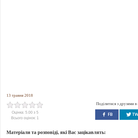
13 травня 2018
Поділитися з друзями в
Оцінка:
5.00
з
5
FB
T
Всього оцінок:
1
Матеріали та розповіді, які Вас зацікавлять: