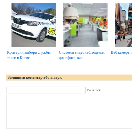
Критерии выбора службы
Системы видеонаблюдения
Веб камеры 
такси в Киеве
для офиса, как…
Залишити коментар або відгук
Ваше ім'я