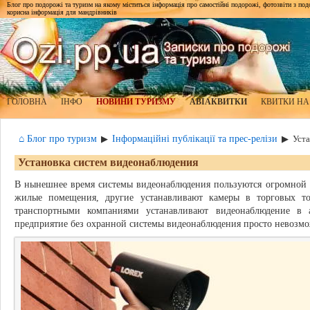
Блог про подорожі та туризм на якому міститься інформація про самостійні подорожі, фотозвіти з подор
корисна інформація для мандрівників
ГОЛОВНА
ІНФО
НОВИНИ ТУРИЗМУ
АВІАКВИТКИ
КВИТКИ НА
⌂ Блог про туризм
Інформаційні публікації та прес-релізи
▶
▶
Уст
Установка систем видеонаблюдения
В нынешнее время системы видеонаблюдения пользуются огромной п
жилые помещения, другие устанавливают камеры в торговых т
транспортными компаниями устанавливают видеонаблюдение в а
предприятие без охранной системы видеонаблюдения просто невозм