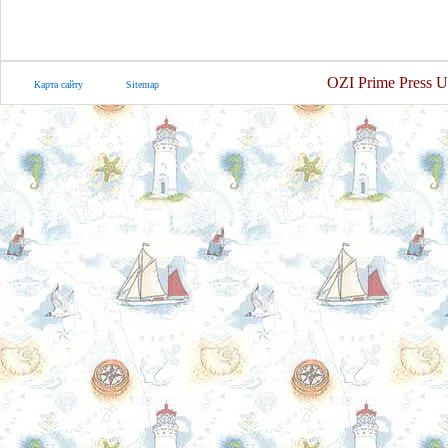
OZI Prime Press U
Карта сайту
Sitemap