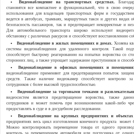
Видеонаблюдение на транспортных средствах.
Благодар
становятся все компактнее и функциональней, что в свою очер
использования для владельцев транспортных фирм и государстве
ведется в автобусах, трамваях, маршрутных такси и других видах 
безопасность пассажиров, так и предотвращает некорректные и не
Для автомобильного транспорта широко используют видеорег
обстановку с различных ракурсов и способствуют восстановлению 
Видеонаблюдение в жилых помещениях и домах.
Хозяева кв
системы видеонаблюдения для удаленного контроля. Такой под
способствует быстрому реагированию на попытки воровства со с
сторонних лиц, а также упрощает задержание преступников и спосо
Видеонаблюдение в офисных помещениях и помещения
видеонаблюдение применяют для предотвращения попыток хищен
средств. Также наличие видеокамер способствует контролю з
сотрудников с более высокой трудоспособностью.
Видеонаблюдение за торговыми точками и развлекатель
видеосистем является предотвращение воровства, также данно
сотрудников и может помочь при возникновении какой-либо чр
предоставлять в суде и в досудебном расследовании.
Видеонаблюдение на крупных предприятиях и объектах
предприятиях весь цикл изготовления конечного продукта может 
Можно контролировать перемещение товара от одного производ
контроль за перемещением автомобиля или погрузчика от одного