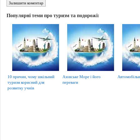
Залишити коментар
Популярні теми про туризм та подорожі:
10 причин, чому шкільний
Азовське Море і його
Автомобільн
туризм корисний для
переваги
розвитку учнів