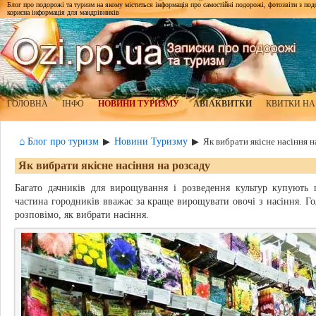
Блог про подорожі та туризм на якому міститься інформація про самостійні подорожі, фотозвіти з подор
корисна інформація для мандрівників
ГОЛОВНА
ІНФО
НОВИНИ ТУРИЗМУ
АВІАКВИТКИ
КВИТКИ НА
⌂ Блог про туризм
Новини Туризму
▶
▶
Як вибрати якісне насіння н
Як вибрати якісне насіння на розсаду
Багато дачників для вирощування і розведення культур купують 
частина городників вважає за краще вирощувати овочі з насіння. Г
розповімо, як вибрати насіння.