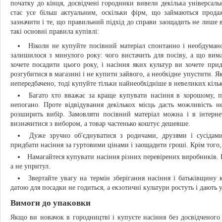
початку до кінця, досвідчені городники вивели декілька універсал
стає усе більш актуальним, оскільки фірм, що займаються прода
зазначити і те, що правильний підхід до справи заощадить не лише в
такі основні правила купівлі:
Ніколи не купуйте посівний матеріал спонтанно і необдуман
залишилося з минулого року: чого вистачить для посіву, а що вим
хочете посадити цього року, і насіння яких культур ви хочете при
розгубитися в магазині і не купити зайвого, а необхідне упустити. 
непередбачено, тоді купуйте тільки найнеобхідніше в невеликих кільк
Багато хто вважає за краще купувати насіння в хорошому, п
непогано. Проте відвідування декількох місць дасть можливість 
розширить вибір. Замовляти посівний матеріал можна і в інтерне
визначитися з вибором, а товар частенько коштує дешевше.
Дуже зручно об'єднуватися з родичами, друзями і сусіда
придбати насіння за гуртовими цінами і заощадити гроші. Крім того
Намагайтеся купувати насіння різних перевірених виробників.
а не упритул.
Звертайте увагу на термін зберігання насіння і батьківщину 
датою для посадки не годиться, а екзотичні культури ростуть і дають 
Вимоги до упаковки
Якщо ви новачок в городництві і купуєте насіння без досвідченого