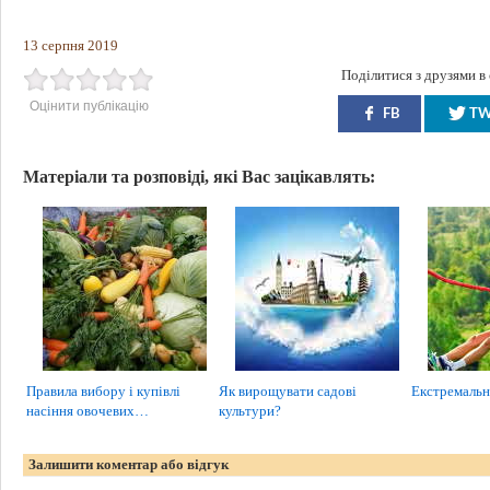
13 серпня 2019
Поділитися з друзями в
Оцінити публікацію
FB
T
Матеріали та розповіді, які Вас зацікавлять:
Правила вибору і купівлі
Як вирощувати садові
Екстремальн
насіння овочевих…
культури?
Залишити коментар або відгук