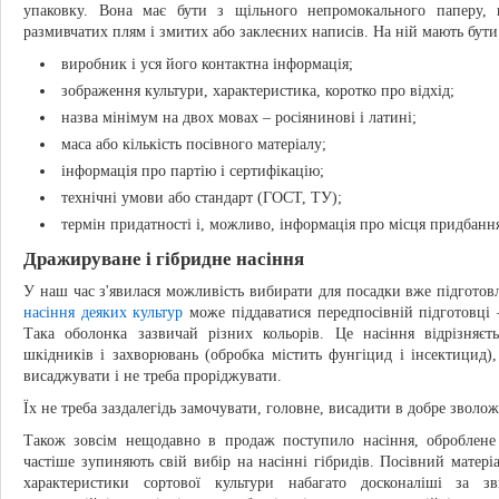
упаковку. Вона має бути з щільного непромокального паперу, 
размивчатих плям і змитих або заклеєних написів. На ній мають бути 
виробник і уся його контактна інформація;
зображення культури, характеристика, коротко про відхід;
назва мінімум на двох мовах – росіянинові і латині;
маса або кількість посівного матеріалу;
інформація про партію і сертифікацію;
технічні умови або стандарт (ГОСТ, ТУ);
термін придатності і, можливо, інформація про місця придбанн
Дражируване і гібридне насіння
У наш час з'явилася можливість вибирати для посадки вже підготов
насіння деяких культур
може піддаватися передпосівній підготовці
Така оболонка зазвичай різних кольорів. Це насіння відрізняєт
шкідників і захворювань (обробка містить фунгіцид і інсектицид)
висаджувати і не треба проріджувати.
Їх не треба заздалегідь замочувати, головне, висадити в добре зволо
Також зовсім нещодавно в продаж поступило насіння, оброблене 
частіше зупиняють свій вибір на насінні гібридів. Посівний матер
характеристики сортової культури набагато досконаліші за з