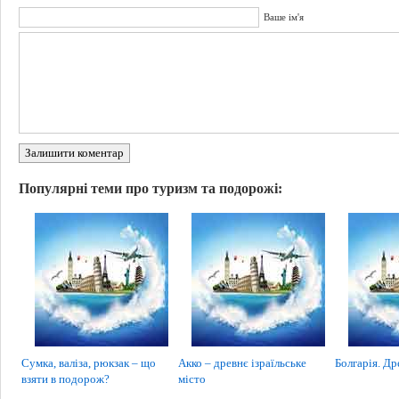
Ваше ім'я
Залишити коментар
Популярні теми про туризм та подорожі:
Сумка, валіза, рюкзак – що
Акко – древнє ізраїльське
Болгарія. Др
взяти в подорож?
місто