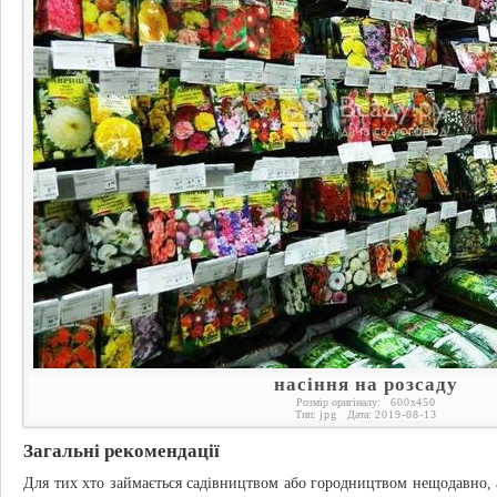
насіння на розсаду
Розмір оригіналу:
600
x
450
Тип:
jpg
Дата:
2019-08-13
Загальні рекомендації
Для тих хто займається садівництвом або городництвом нещодавно, 