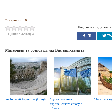
22 серпня 2019
Поділитися з друзями в
Оцінити публікацію
FB
T
Матеріали та розповіді, які Вас зацікавлять:
Афінський Акрополь (Греція)
Єдина політика
Сім нових чу
європейського союзу в
області…