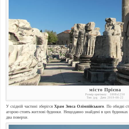
місто Прієна
Розмір оригіналу:
1808
x
1250
Тип:
jpg
Дата:
2019-08-22
У східній частині зберігся
Храм Зевса Олімпійського
. По обидві с
агорою стоять житлові будинки. Нещодавно знайдені в цих будинках с
два поверхи.