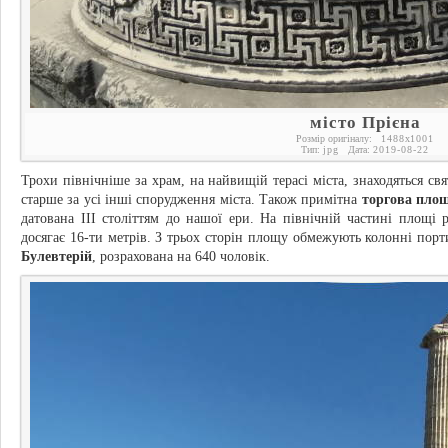
місто Прієна
Розмір оригіналу:
1488
x
1001
Тип:
jpg
Дата:
2019-08-22
Трохи північніше за храм, на найвищій терасі міста, знаходяться свя
старше за усі інші спорудження міста. Також примітна
торгова пло
датована III століттям до нашої ери. На північній частині площі
досягає 16-ти метрів. З трьох сторін площу обмежують колонні порт
Булевтерій
, розрахована на 640 чоловік.