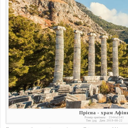
Прієна - храм Афін
Розмір оригіналу:
2544
x
1541
Тип:
jpg
Дата:
2019-08-22