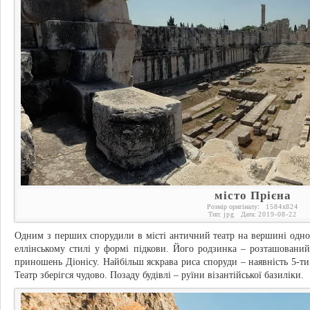
місто Прієна
Розмір оригіналу:
1584
x
824
Тип:
jpg
Дата:
2019-08-22
Одним з перших спорудили в місті античний театр на вершині одног
еллінському стилі у формі підкови. Його родзинка – розташований
приношень Діонісу. Найбільш яскрава риса споруди – наявність 5-т
Театр зберігся чудово. Позаду будівлі – руїни візантійської базиліки.