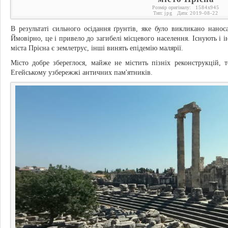
Розмір оригіналу:
1584
x
945
Тип:
jpg
Дата:
2019-08-22
В результаті сильного осідання ґрунтів, яке було викликано нанос
Ймовірно, це і привело до загибелі місцевого населення. Існують і і
міста Прієна є землетрус, інші винять епідемію малярії.
Місто добре збереглося, майже не містить пізніх реконструкцій
Егейському узбережжі античних пам'ятників.