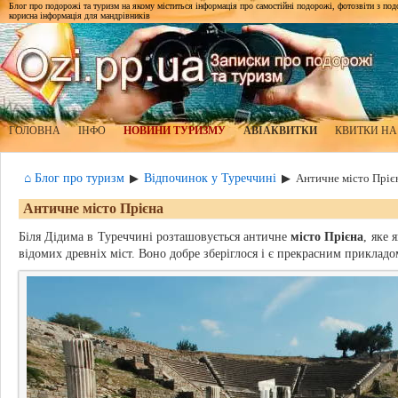
Блог про подорожі та туризм на якому міститься інформація про самостійні подорожі, фотозвіти з подор
корисна інформація для мандрівників
ГОЛОВНА
ІНФО
НОВИНИ ТУРИЗМУ
АВІАКВИТКИ
КВИТКИ НА
⌂ Блог про туризм
Відпочинок у Туреччині
▶
▶
Античне місто Пріє
Античне місто Прієна
Біля Дідима в Туреччині розташовується античне
місто Прієна
, яке 
відомих древніх міст. Воно добре зберіглося і є прекрасним прикладо