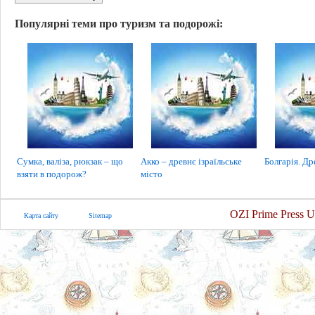
Популярні теми про туризм та подорожі:
Сумка, валіза, рюкзак – що
Акко – древнє ізраїльське
Болгарія. Др
взяти в подорож?
місто
OZI Prime Press U
Карта сайту
Sitemap