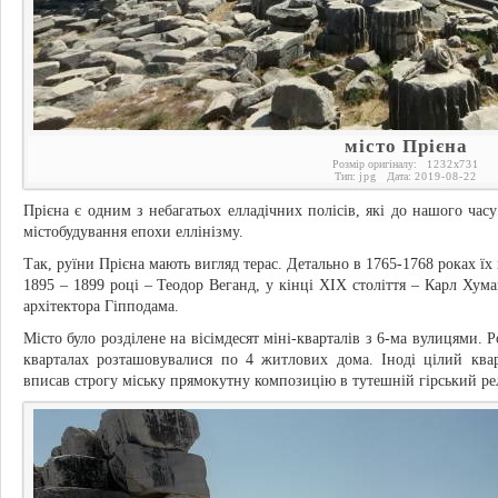
місто Прієна
Розмір оригіналу:
1232
x
731
Тип:
jpg
Дата:
2019-08-22
Прієна є одним з небагатьох елладічних полісів, які до нашого ча
містобудування епохи еллінізму.
Так, руїни Прієна мають вигляд терас. Детально в 1765-1768 роках їх
1895 – 1899 році – Теодор Веганд, у кінці XIX століття – Карл Хума
архітектора Гіпподама.
Місто було розділене на вісімдесят міні-кварталів з 6-ма вулицями. 
кварталах розташовувалися по 4 житлових дома. Іноді цілий квар
вписав строгу міську прямокутну композицію в тутешній гірський ре