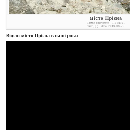
місто Прієна
Розмір оригіналу:
1168
x
891
Тип:
jpg
Дата:
2019-08-22
Відео: місто Прієна в наші роки