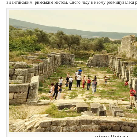
візантійським, римським містом. Свого часу в ньому розміщувалася р
місто Прієна