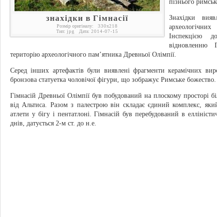
пізнього римськ
знахідки в Гімнасії
Знахідки вияв
Розмір оригіналу:
330
x
218
археологічни
Тип:
jpg
Дата:
2014-07-15
Інспекцією д
відновленню 
територію археологічного пам’ятника Древньої Олімпії.
Серед інших артефактів були виявлені фрагменти керамічних виро
бронзова статуетка чоловічої фігури, що зображує Римське божество.
Гімнасій Древньої Олімпії був побудований на плоскому просторі біл
від Альтиса. Разом з палестрою він складає єдиний комплекс, яки
атлети у бігу і пентатлоні. Гімнасій був перебудований в елліністи
днів, датується 2-м ст. до н.е.