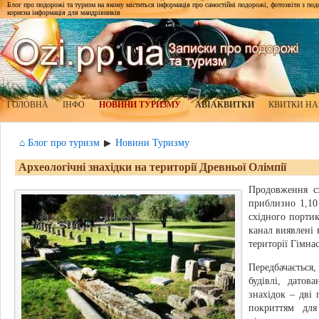
Блог про подорожі та туризм на якому міститься інформація про самостійні подорожі, фотозвіти з подор
корисна інформація для мандрівників
ГОЛОВНА
ІНФО
НОВИНИ ТУРИЗМУ
АВІАКВИТКИ
КВИТКИ НА
⌂ Блог про туризм
Новини Туризму
▶
Археологічні знахідки на території Древньої Олімпії
Продовження сх
приблизно 1,10
східного порти
канал виявлені 
території Гімнас
Передбачаєтьс
будівлі, дато
знахідок – дві
покриттям для