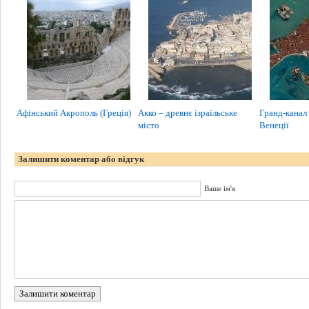
Афінський Акрополь (Греція)
Акко – древнє ізраїльське
Гранд-канал
місто
Венеції
Залишити коментар або відгук
Ваше ім'я
Залишити коментар