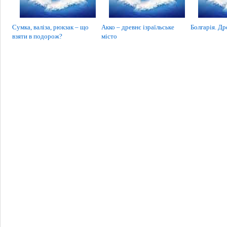
Сумка, валіза, рюкзак – що
Акко – древнє ізраїльське
Болгарія. Др
взяти в подорож?
місто