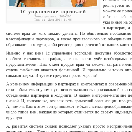
реализуется по
1С управление торговлей
можете ее прио
сайт нашей к
Розмір оригіналу:
300
x
200
Тип:
jpg
Дата:
2014-11-06
указанным на о
о партнерах, а
системе вряд ли кого можно удивить. Но обязательно необходимо
классификации партнеров, а также произвольного их объединения
образования и модули, либо регистрацию претензий от наших клиент
Именно у нас цена 1с управление торговлей доступна абсолютн
проблем составить и график, а также вести учёт необходимых
представителями. Наш отдел продаж вряд ли сможет сыграть имен
отдела снабжения окажется фальшивой. И правильно и точно опре
сложная задача. И тут все средства просто хороши!
А хранением информации о партнёрах и контрагентах в современной
стоит обязательно упомянуть всю возможность произвольной класс
объединения партнёров в холдинги. В нашем интернет-магазине це
низкой. И, конечно же, вся важность грамотной организации процес
А, помочь Вам в этом всегда поможет гибкая система ценообразован
число типов цен, каждая из которых отличается по своему индивиду
вручную.
А, развитая система скидок позволяет указать просто неограничен
автоматических. Только в нашем интернет-магазине цена программ