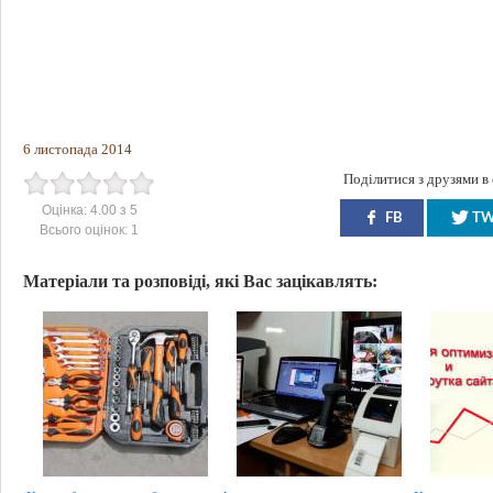
6 листопада 2014
Поділитися з друзями в
Оцінка:
4.00
з
5
FB
T
Всього оцінок:
1
Матеріали та розповіді, які Вас зацікавлять: