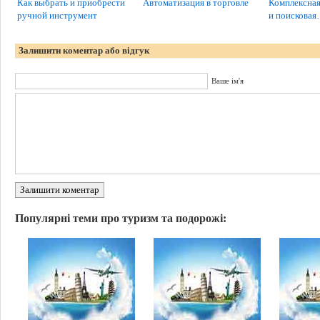
Как выбрать и приобрести
Автоматизация в торговле
Комплексная
ручной инструмент
и поискова
Залишити коментар або відгук
Ваше ім'я
Залишити коментар
Популярні теми про туризм та подорожі: