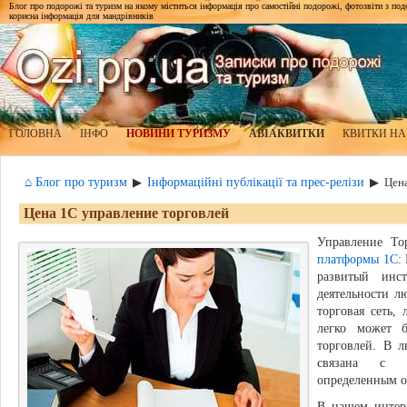
Блог про подорожі та туризм на якому міститься інформація про самостійні подорожі, фотозвіти з подор
корисна інформація для мандрівників
ГОЛОВНА
ІНФО
НОВИНИ ТУРИЗМУ
АВІАКВИТКИ
КВИТКИ НА
⌂ Блог про туризм
Інформаційні публікації та прес-релізи
▶
▶
Цена
Цена 1С управление торговлей
Управление То
платформы 1С
:
развитый инст
деятельности л
торговая сеть,
легко может 
торговлей. В л
связана 
определенным о
В нашем интерн